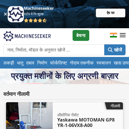
Machineseeker
ऐप पर
स्टोर में निःशुल्क
बेचना
खोजें
लकड़ी
धातु
दबाव
निर्माण
फोर्कलिफ्ट
गोदाम तकनीक
स्वचालन
खाद्य उत्
प्रयुक्त मशीनों के लिए अग्रणी बाज़ार
वर्तमान नीलामी
नीलामी
औद्योगिक रोबोट
Yaskawa MOTOMAN GP8
YR-1-06VX8-A00