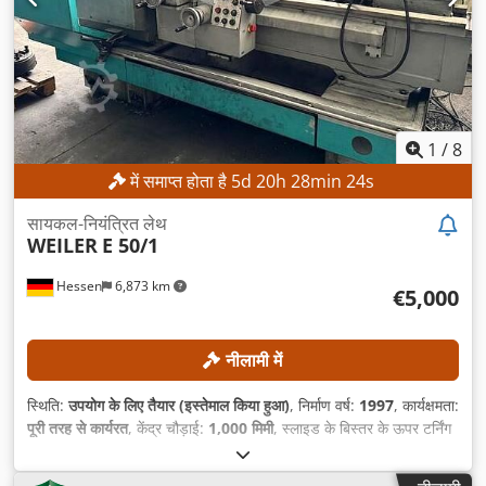
1
/
8
में समाप्त होता है
5
d
20
h
28
min
21
s
सायकल-नियंत्रित लेथ
WEILER
E 50/1
Hessen
6,873 km
€5,000
नीलामी में
स्थिति:
उपयोग के लिए तैयार (इस्तेमाल किया हुआ)
, निर्माण वर्ष:
1997
, कार्यक्षमता:
पूरी तरह से कार्यरत
, केंद्र चौड़ाई:
1,000 मिमी
, स्लाइड के बिस्तर के ऊपर टर्निंग
डायमीटर:
570 मिमी
, क्रॉस स्लाइड के ऊपर स्विंग व्यास:
340 मिमी
, केंद्र ऊँचाई:
280 मिमी
, अधिकतम धुरी गति:
2,500 आरपीएम
,