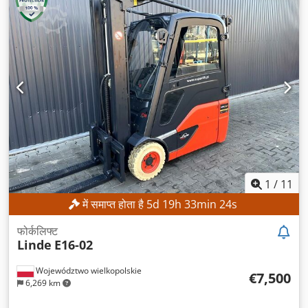
1
/
11
में समाप्त होता है
5
d
19
h
33
min
21
s
फोर्कलिफ्ट
Linde
E16-02
Województwo wielkopolskie
€7,500
6,269 km