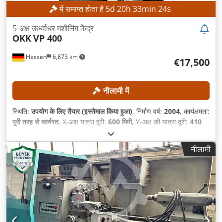
में समाप्त होता है
5
d
20
h
33
min
21
s
5-अक्ष ऊर्ध्वाधर मशीनिंग केंद्र
OKK
VP 400
Hessen
6,873 km
€17,500
नीलामी में
स्थिति:
उपयोग के लिए तैयार (इस्तेमाल किया हुआ)
, निर्माण वर्ष:
2004
, कार्यक्षमता:
पूरी तरह से कार्यरत
, X-अक्ष यात्रा दूरी:
600 मिमी
, Y-अक्ष की यात्रा दूरी:
410
मिमी
, Z-अक्ष की यात्रा दूरी:
460 मिमी
, कंट्रोलर मॉडल:
FANUC Series
160is-MB
, अधिकतम धुरी गति:
12,000 आरपीएम
,
नीलामी