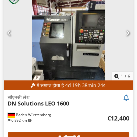
1
/
6
में समाप्त होता है
4
d
19
h
38
min
21
s
सीएनसी लेथ
DN Solutions
LEO 1600
Baden-Württemberg
€12,400
6,892 km