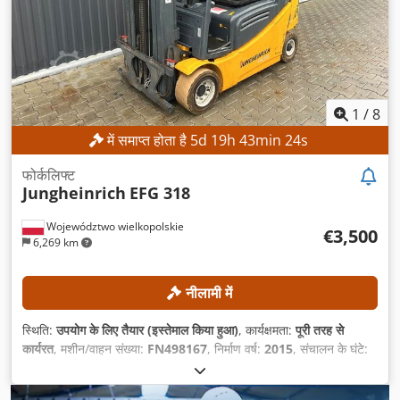
1
/
8
में समाप्त होता है
5
d
19
h
43
min
21
s
फोर्कलिफ्ट
Jungheinrich
EFG 318
Województwo wielkopolskie
€3,500
6,269 km
नीलामी में
स्थिति:
उपयोग के लिए तैयार (इस्तेमाल किया हुआ)
, कार्यक्षमता:
पूरी तरह से
कार्यरत
, मशीन/वाहन संख्या:
FN498167
, निर्माण वर्ष:
2015
, संचालन के घंटे:
15,254 h
, उठाने की ऊँचाई:
4,700 मिमी
, निःशुल्क उत्थान:
1,490 मिमी
, मस्त
प्रकार:
ट्रिप्लेक्स
, निर्माण ऊँचाई:
2,132 मिमी
,