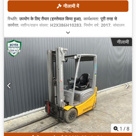
नीलामी में
स्थिति:
उपयोग के लिए तैयार (इस्तेमाल किया हुआ)
, कार्यक्षमता:
पूरी तरह से
कार्यरत
, मशीन/वाहन संख्या:
H2X386H10283
, निर्माण वर्ष:
2017
, संचालन
के घंटे:
5,612 h
, उठाने की ऊँचाई:
4,625 मिमी
, निःशुल्क उत्थान:
1,500 मिमी
,
निर्माण ऊँचाई:
2,121 मिमी
, उपकरण:
साइडशिफ्ट
,
नीलामी
1
/
8