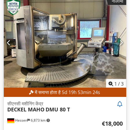
नीलामी
1
/
3
में समाप्त होता है
5
d
19
h
53
min
21
s
सीएनसी मशीनिंग केंद्र
DECKEL MAHO
DMU 80 T
Hessen
6,873 km
€18,000