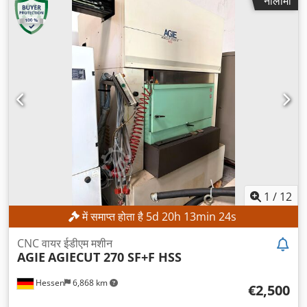
नीलामी
1
/
12
में समाप्त होता है
5
d
20
h
13
min
21
s
CNC वायर ईडीएम मशीन
AGIE
AGIECUT 270 SF+F HSS
Hessen
6,868 km
€2,500