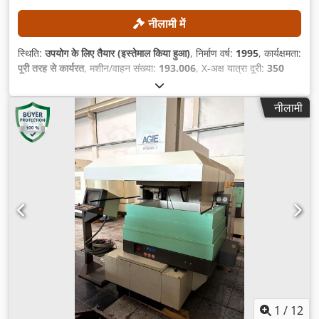
नीलामी में
स्थिति:
उपयोग के लिए तैयार (इस्तेमाल किया हुआ)
, निर्माण वर्ष:
1995
, कार्यक्षमता:
पूरी तरह से कार्यरत
, मशीन/वाहन संख्या:
193.006
, X-अक्ष यात्रा दूरी:
350
मिमी
, Y-अक्ष की यात्रा दूरी:
250 मिमी
, Z-अक्ष की यात्रा दूरी:
256 मिमी
, वायर
का व्यास (अधिकतम):
0.33 मिमी
, कंट्रोलर मॉडल:
AGIEVISION / AGIE
नीलामी
HSS-Steuerung
,
1
/
12