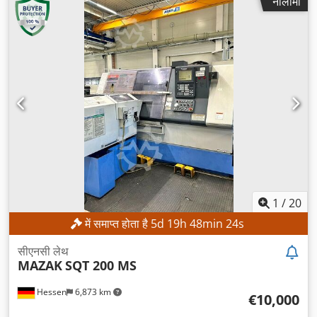
नीलामी
1
/
20
में समाप्त होता है
5
d
19
h
48
min
21
s
सीएनसी लेथ
MAZAK
SQT 200 MS
Hessen
6,873 km
€10,000