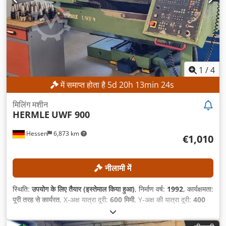
1
/
4
में समाप्त होता है
5
d
20
h
13
min
21
s
मिलिंग मशीन
HERMLE
UWF 900
Hessen
6,873 km
€1,010
नीलामी में
स्थिति:
उपयोग के लिए तैयार (इस्तेमाल किया हुआ)
, निर्माण वर्ष:
1992
, कार्यक्षमता:
पूरी तरह से कार्यरत
, X-अक्ष यात्रा दूरी:
600 मिमी
, Y-अक्ष की यात्रा दूरी:
400
मिमी
, Z-अक्ष की यात्रा दूरी:
420 मिमी
, अधिकतम धुरी गति:
4,000 आरपीएम
,
कंट्रोलर मॉडल:
Heidenhain 407
,