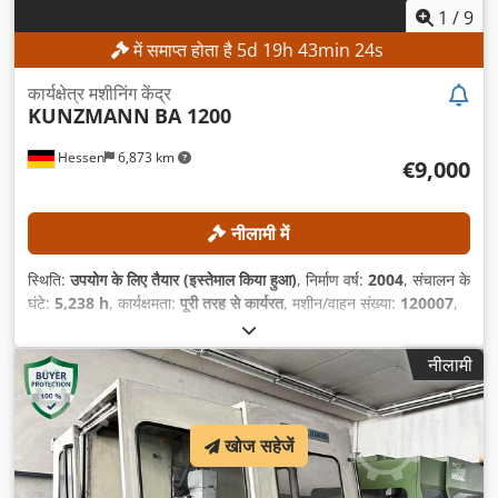
1
/
9
में समाप्त होता है
5
d
19
h
43
min
21
s
कार्यक्षेत्र मशीनिंग केंद्र
KUNZMANN
BA 1200
Hessen
6,873 km
€9,000
नीलामी में
स्थिति:
उपयोग के लिए तैयार (इस्तेमाल किया हुआ)
, निर्माण वर्ष:
2004
, संचालन के
घंटे:
5,238 h
, कार्यक्षमता:
पूरी तरह से कार्यरत
, मशीन/वाहन संख्या:
120007
,
X-अक्ष यात्रा दूरी:
1,200 मिमी
, Y-अक्ष की यात्रा दूरी:
700 मिमी
, Z-अक्ष की
यात्रा दूरी:
750 मिमी
, कंट्रोलर मॉडल:
Heidenhain TNC530
, अधिकतम
नीलामी
धुरी गति:
8,000 आरपीएम
,