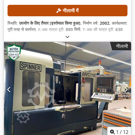
नीलामी में
स्थिति:
उपयोग के लिए तैयार (इस्तेमाल किया हुआ)
, निर्माण वर्ष:
2002
, कार्यक्षमता:
पूरी तरह से कार्यरत
, X-अक्ष यात्रा दूरी:
880 मिमी
, Y-अक्ष की यात्रा दूरी:
630
मिमी
, Z-अक्ष की यात्रा दूरी:
630 मिमी
, कंट्रोलर मॉडल:
Heidenhain iTNC
530
, अधिकतम धुरी गति:
12,000 आरपीएम
,
नीलामी
1
/
12