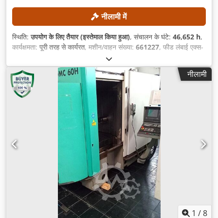
नीलामी में
स्थिति:
उपयोग के लिए तैयार (इस्तेमाल किया हुआ)
, संचालन के घंटे:
46,652 h
,
कार्यक्षमता:
पूरी तरह से कार्यरत
, मशीन/वाहन संख्या:
661227
, फीड लंबाई एक्स-
अक्ष:
600 मिमी
, Y-अक्ष फीड लंबाई:
400 मिमी
, फीड लम्बाई Z-अक्ष:
400 मिमी
,
अधिकतम धुरी गति:
4,000 आरपीएम
, शक्ति:
5.5 किलोवाट (7.48 एचपी)
,
नीलामी
1
/
8