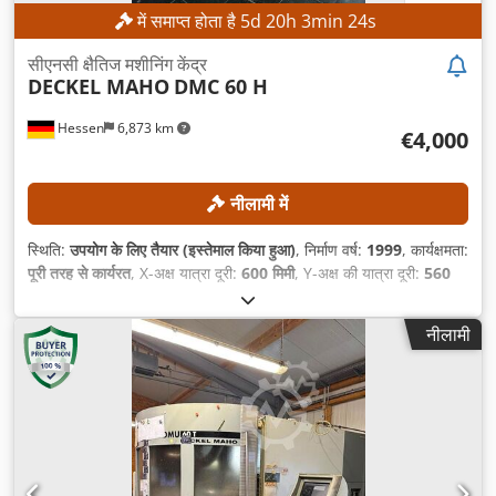
में समाप्त होता है
5
d
20
h
3
min
21
s
सीएनसी क्षैतिज मशीनिंग केंद्र
DECKEL MAHO
DMC 60 H
Hessen
6,873 km
€4,000
नीलामी में
स्थिति:
उपयोग के लिए तैयार (इस्तेमाल किया हुआ)
, निर्माण वर्ष:
1999
, कार्यक्षमता:
पूरी तरह से कार्यरत
, X-अक्ष यात्रा दूरी:
600 मिमी
, Y-अक्ष की यात्रा दूरी:
560
मिमी
, Z-अक्ष की यात्रा दूरी:
560 मिमी
, वर्कपीस का अधिकतम वजन:
600 किग्रा
,
टूल मैगज़ीन में स्लॉट की संख्या:
60
, C-अक्ष घुमाव कोण (अधिकतम):
360 °
,
नीलामी