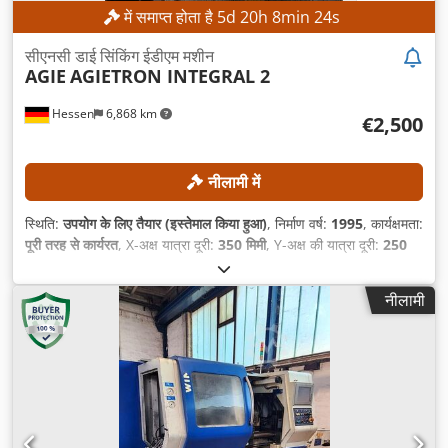
में समाप्त होता है
5
d
20
h
8
min
21
s
सीएनसी डाई सिंकिंग ईडीएम मशीन
AGIE
AGIETRON INTEGRAL 2
Hessen
6,868 km
€2,500
नीलामी में
स्थिति:
उपयोग के लिए तैयार (इस्तेमाल किया हुआ)
, निर्माण वर्ष:
1995
, कार्यक्षमता:
पूरी तरह से कार्यरत
, X-अक्ष यात्रा दूरी:
350 मिमी
, Y-अक्ष की यात्रा दूरी:
250
मिमी
, Z-अक्ष की यात्रा दूरी:
350 मिमी
, वर्कपीस का अधिकतम वजन:
400 किग्रा
,
कंट्रोलर मॉडल:
AGIEMATIC T
,
नीलामी