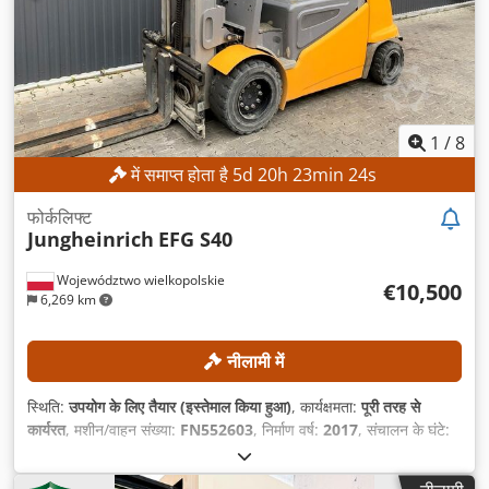
1
/
8
में समाप्त होता है
5
d
20
h
23
min
21
s
फोर्कलिफ्ट
Jungheinrich
EFG S40
Województwo wielkopolskie
€10,500
6,269 km
नीलामी में
स्थिति:
उपयोग के लिए तैयार (इस्तेमाल किया हुआ)
, कार्यक्षमता:
पूरी तरह से
कार्यरत
, मशीन/वाहन संख्या:
FN552603
, निर्माण वर्ष:
2017
, संचालन के घंटे:
1,398 h
, उठाने की ऊँचाई:
3,540 मिमी
, मस्त प्रकार:
डुप्लेक्स
, निर्माण ऊँचाई:
2,520 मिमी
, उपकरण:
साइडशिफ्ट
,