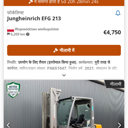
में समाप्त होता है
5
d
20
h
28
min
21
s
फोर्कलिफ्ट
Jungheinrich
EFG 213
Województwo wielkopolskie
€4,750
6,269 km
नीलामी में
स्थिति:
उपयोग के लिए तैयार (इस्तेमाल किया हुआ)
, कार्यक्षमता:
पूरी तरह से
कार्यरत
, मशीन/वाहन संख्या:
FN651047
, निर्माण वर्ष:
2021
, संचालन के घंटे:
17,268 h
, उठाने की ऊँचाई:
4,700 मिमी
, निःशुल्क उत्थान:
1,535 मिमी
, मस्त
प्रकार:
ट्रिप्लेक्स
, निर्माण ऊँचाई:
2,125 मिमी
, उपकरण:
साइडशिफ्ट
,
नीलामी