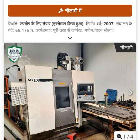
नीलामी में
स्थिति:
उपयोग के लिए तैयार (इस्तेमाल किया हुआ)
, निर्माण वर्ष:
2007
, संचालन के
घंटे:
65,176 h
, कार्यक्षमता:
पूरी तरह से कार्यरत
, मशीन/वाहन संख्या:
02260007541
, टर्निंग लंबाई:
600 मिमी
, टर्निंग व्यास:
680 मिमी
, अधिकतम
धुरी गति:
5,000 आरपीएम
, कंट्रोलर मॉडल:
Siemens 840 D
, शक्ति:
25
नीलामी
किलोवाट (33.99 एचपी)
,
1
/
4