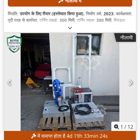
नीलामी में
स्थिति:
उपयोग के लिए तैयार (इस्तेमाल किया हुआ)
, निर्माण वर्ष:
2023
, कार्यक्षमता:
पूरी तरह से कार्यरत
, टर्निंग लंबाई:
300 मिमी
, टर्निंग व्यास:
300 मिमी
, स्पिंडल
छिद्र:
52 मिमी
, अधिकतम धुरी गति:
4,500 आरपीएम
, कंट्रोलर मॉडल:
FANUC
CNC
,
नीलामी
1
/
12
में समाप्त होता है
4
d
19
h
33
min
21
s