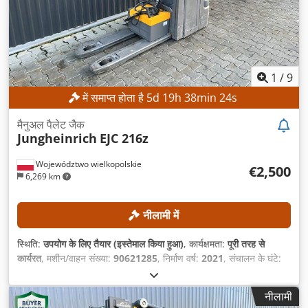
1
/
9
में समाप्त होता है
5
d
19
h
38
min
21
s
मैनुअल पैलेट जैक
Jungheinrich
EJC 216z
Województwo wielkopolskie
€2,500
6,269 km
नीलामी में
स्थिति:
उपयोग के लिए तैयार (इस्तेमाल किया हुआ)
, कार्यक्षमता:
पूरी तरह से
कार्यरत
, मशीन/वाहन संख्या:
90621285
, निर्माण वर्ष:
2021
, संचालन के घंटे:
560 h
, उठाने की ऊँचाई:
2,800 मिमी
, निर्माण ऊँचाई:
1,950 मिमी
,
नीलामी