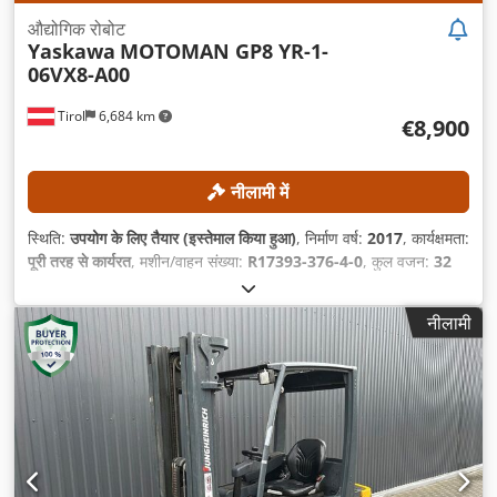
औद्योगिक रोबोट
Yaskawa
MOTOMAN GP8 YR-1-
06VX8-A00
Tirol
6,684 km
€8,900
नीलामी में
स्थिति:
उपयोग के लिए तैयार (इस्तेमाल किया हुआ)
, निर्माण वर्ष:
2017
, कार्यक्षमता:
पूरी तरह से कार्यरत
, मशीन/वाहन संख्या:
R17393-376-4-0
, कुल वजन:
32
किग्रा
, भार क्षमता:
8 किग्रा
, कंट्रोलर मॉडल:
Yaskawa YRC1000
, टीच
पेंडेंट निर्माता:
Yaskawa
, धुरों की संख्या:
6
,
नीलामी