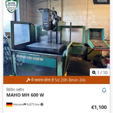
नीलामी
1
/
10
में समाप्त होता है
5
d
20
h
8
min
21
s
मिलिंग मशीन
MAHO
MH 600 W
Hessen
6,873 km
€1,100