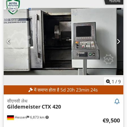
नीलामी
1
/
9
में समाप्त होता है
5
d
20
h
23
min
21
s
सीएनसी लेथ
Gildemeister
CTX 420
Hessen
6,873 km
€9,500