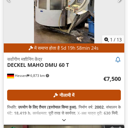
1
/
13
में समाप्त होता है
5
d
19
h
58
min
21
s
सर्वांगीण मशीनिंग केंद्र
DECKEL MAHO
DMU 60 T
Hessen
6,873 km
€7,500
नीलामी में
स्थिति:
उपयोग के लिए तैयार (इस्तेमाल किया हुआ)
, निर्माण वर्ष:
2002
, संचालन के
घंटे:
18,419 h
, कार्यक्षमता:
पूरी तरह से कार्यरत
, X-अक्ष यात्रा दूरी:
630 मिमी
,
Y-अक्ष की यात्रा दूरी:
560 मिमी
, Z-अक्ष की यात्रा दूरी:
560 मिमी
, वर्कपीस का
अधिकतम वजन:
350 किग्रा
, टूल मैगज़ीन में स्लॉट की संख्या:
24
,