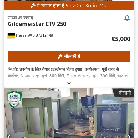
में समाप्त होता है
5
d
20
h
18
min
21
s
ऊर्ध्वाधर खराद
Gildemeister
CTV 250
Hessen
6,873 km
€5,000
नीलामी में
स्थिति:
उपयोग के लिए तैयार (इस्तेमाल किया हुआ)
, कार्यक्षमता:
पूरी तरह से
कार्यरत
, X-अक्ष यात्रा दूरी:
800 मिमी
, Z-अक्ष की यात्रा दूरी:
300 मिमी
, चक का
बाहरी व्यास:
250 मिमी
, स्पिंडल छिद्र:
79 मिमी
, टूल मैगज़ीन में स्लॉट की संख्या:
12
,
नीलामी