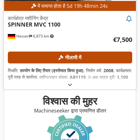
में समाप्त होता है
5
d
19
h
48
min
21
s
कार्यक्षेत्र मशीनिंग केंद्र
SPINNER
MVC 1100
Hessen
6,873 km
€7,500
नीलामी में
स्थिति:
उपयोग के लिए तैयार (इस्तेमाल किया हुआ)
, निर्माण वर्ष:
2008
, कार्यक्षमता:
पूरी तरह से कार्यरत
, मशीन/वाहन संख्या:
AB1119
, X-अक्ष यात्रा दूरी:
1,100
मिमी
, Y-अक्ष की यात्रा दूरी:
510 मिमी
, Z-अक्ष की यात्रा दूरी:
510 मिमी
, वर्कपीस
का अधिकतम वजन:
1,000 किग्रा
, अधिकतम धुरी गति:
8,000 आरपीएम
, टूल
मैगज़ीन में स्लॉट की संख्या:
24
,
विश्वास की मुहर
Machineseeker द्वारा प्रमाणित डीलर