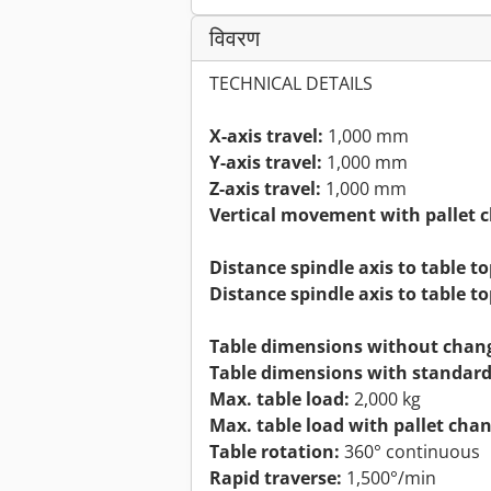
विवरण
TECHNICAL DETAILS
X-axis travel:
1,000 mm
Y-axis travel:
1,000 mm
Z-axis travel:
1,000 mm
Vertical movement with pallet c
Distance spindle axis to table to
Distance spindle axis to table t
Table dimensions without chan
Table dimensions with standard
Max. table load:
2,000 kg
Max. table load with pallet chan
Table rotation:
360° continuous
Rapid traverse:
1,500°/min