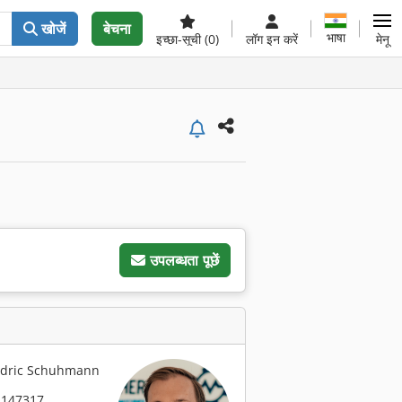
खोजें
बेचना
भाषा
इच्छा-सूची
(0)
लॉग इन करें
मेनू
उपलब्धता पूछें
ि: Cedric Schuhmann
2147317