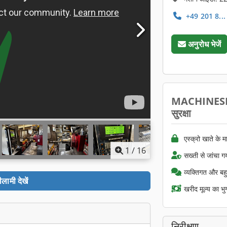
+49 201 8... व
अनुरोध भेजें
MACHINESE
सुरक्षा
एस्क्रो खाते के म
1
/
16
सख्ती से जांचा गय
व्यक्तिगत और बह
ीलामी देखें
खरीद मूल्य का भ
निरीक्षण