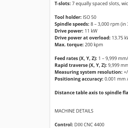
T-slots:
7 equally spaced slots, wi
Tool holder:
ISO 50
Spindle speeds:
8 – 3,000 rpm (in 
Drive power:
11 kW
Drive power at overload:
13.75 
Max. torque:
200 kpm
Feed rates (X, Y, Z):
1 – 9,999 mm
Rapid traverse (X, Y, Z):
9,999 m
Measuring system resolution:
+/
Positioning accuracy:
0.001 mm /
Distance table axis to spindle fl
MACHINE DETAILS
Control:
DIXI CNC 4400