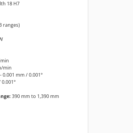
dth 18 H7
3 ranges)
kW
/min
m/min
- 0.001 mm / 0.001°
 0.001°
ange:
390 mm to 1,390 mm