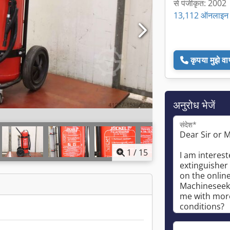
से पंजीकृत: 2002
13,112 ऑनलाइन व
कृपया मुझे व
अनुरोध भेजें
संदेश*
1
/
15