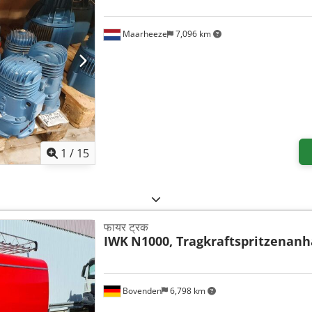
Maarheeze
7,096 km
1
/
15
फायर ट्रक
IWK
N1000, Tragkraftspritzenan
Bovenden
6,798 km