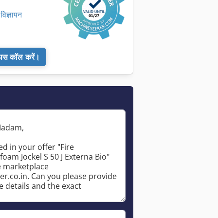
िज्ञापन
ापस कॉल करें।