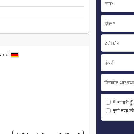
नाम*
ईमेल*
टेलीफ़ोन
hland
कंपनी
पिनकोड और स्थ
मैं व्यापारी हूँ
इसी तरह की 