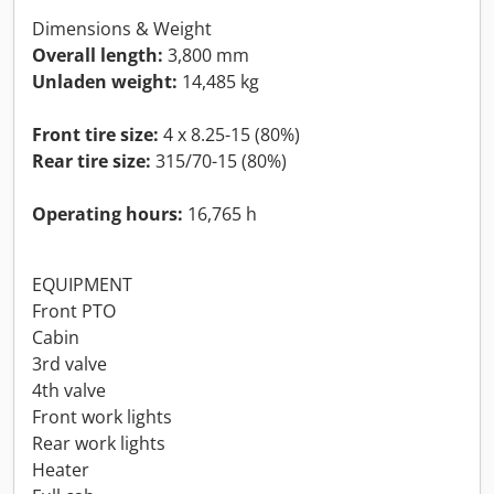
Dimensions & Weight
Overall length:
3,800 mm
Unladen weight:
14,485 kg
Front tire size:
4 x 8.25-15 (80%)
Rear tire size:
315/70-15 (80%)
Operating hours:
16,765 h
EQUIPMENT
Front PTO
Cabin
3rd valve
4th valve
Front work lights
Rear work lights
Heater