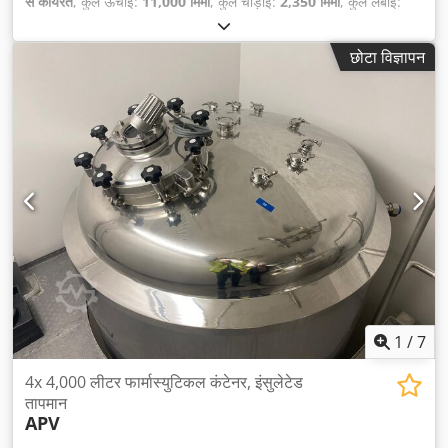
से कार्यरत
, कुल ऊँचाई:
11,000 मिमी
, कुल चौड़ाई:
2,350 मिमी
, कुल लंबाई:
11,395 मिमी
, प्रत्येक भंडारण अनुभाग के लिए लोड क्षमता:
35 किग्रा
, भार
क्षमता:
49,560 किग्रा
,
छोटा विज्ञापन
1
/
7
4x 4,000 लीटर फार्मास्युटिकल कंटेनर, इंसुलेटेड
तापमान
APV