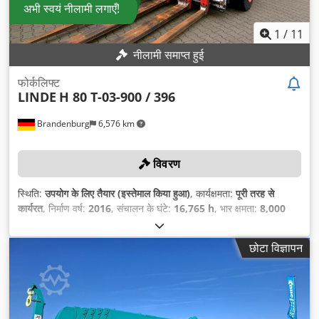
अभी स्वयं नीलामी लगाएँ!
1
/
11
नीलामी समाप्त हुई
फोर्कलिफ्ट
LINDE
H 80 T-03-900 / 396
Brandenburg
6,576 km
विवरण
स्थिति:
उपयोग के लिए तैयार (इस्तेमाल किया हुआ)
, कार्यक्षमता:
पूरी तरह से
कार्यरत
, निर्माण वर्ष:
2016
, संचालन के घंटे:
16,765 h
, भार क्षमता:
8,000
किग्रा
, उठाने की ऊँचाई:
5,450 मिमी
, निःशुल्क उत्थान:
1,700 मिमी
, निर्माण
ऊँचाई:
3,210 मिमी
,
छोटा विज्ञापन