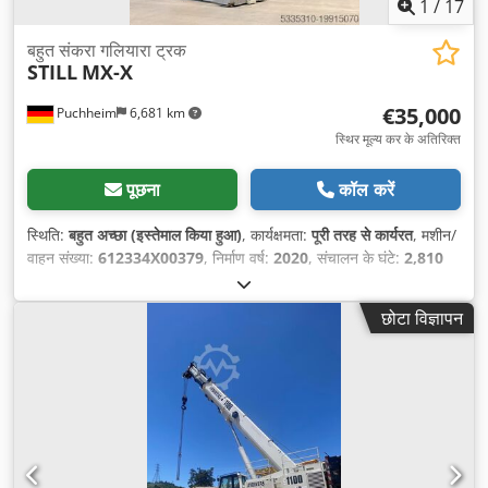
1
/
17
बहुत संकरा गलियारा ट्रक
STILL
MX-X
€35,000
Puchheim
6,681 km
स्थिर मूल्य कर के अतिरिक्त
पूछना
कॉल करें
स्थिति:
बहुत अच्छा (इस्तेमाल किया हुआ)
, कार्यक्षमता:
पूरी तरह से कार्यरत
, मशीन/
वाहन संख्या:
612334X00379
, निर्माण वर्ष:
2020
, संचालन के घंटे:
2,810
h
, भार क्षमता:
750 किग्रा
, उठाने की ऊँचाई:
10,610 मिमी
, ईंधन का प्रकार:
विद्युत
, निर्माण ऊँचाई:
4,400 मिमी
, बैटरी क्षमता:
930 आह
, बैटरी वोल्टेज:
80 V
,
छोटा विज्ञापन
फोर्क की लंबाई:
1,250 मिमी
, कुल वजन:
8,330 किग्रा
, उपकरण:
प्रकाश
व्यवस्था
,