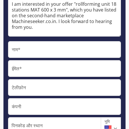
नाम*
ईमेल*
टेलीफ़ोन
कंपनी
भूमि
पिनकोड और स्थान