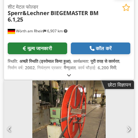
शीट मेटल फोल्डर
Sperr&Lechner
BIEGEMASTER BM
6.1,25
Wörth am Rhein
6,907 km
मूल्य जानकारी
कॉल करें
स्थिति:
अच्छी स्थिति (इस्तेमाल किया हुआ)
, कार्यक्षमता:
पूरी तरह से कार्यरत
,
निर्माण वर्ष:
2002
, नियंत्रण प्रकार:
मैन्युअल
, कार्य चौड़ाई:
6,200 मिमी
,
उपकरण:
पैडलकंट्रोल रिमोट, प्रलेखन / मैन्युअल
,
छोटा विज्ञापन