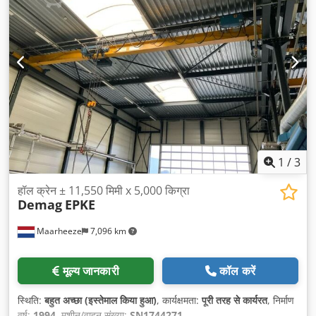
1
/
3
हॉल क्रेन ± 11,550 मिमी x 5,000 किग्रा
Demag
EPKE
Maarheeze
7,096 km
मूल्य जानकारी
कॉल करें
स्थिति:
बहुत अच्छा (इस्तेमाल किया हुआ)
, कार्यक्षमता:
पूरी तरह से कार्यरत
, निर्माण
वर्ष:
1994
, मशीन/वाहन संख्या:
SN1744271
,