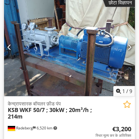
छोटा विज्ञापन
1
/
9
केन्द्रापसारक बॉयलर फ़ीड पंप
KSB
WKF 50/7 ; 30kW ; 20m³/h ;
214m
€3,200
Radeberg
6,520 km
स्थिर मूल्य कर के अतिरिक्त