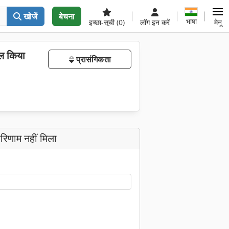
खोजें
बेचना
भाषा
इच्छा-सूची
(0)
लॉग इन करें
मेनू
ल किया
प्रासंगिकता
रिणाम नहीं मिला