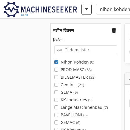
भारत
मशीन विवरण
निर्माता:
Nihon Kohden
(0)
PROD-MASZ
(68)
BIEGEMASTER
(22)
Geminis
(21)
GEMA
(9)
KK-Industries
(9)
Lange Maschinenbau
(7)
BAVELLONI
(6)
GEMAC
(6)
KK Kletzer