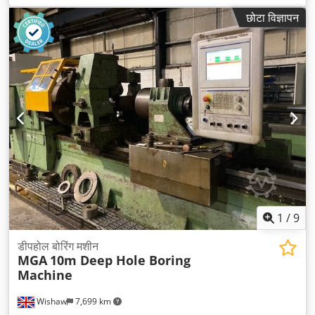
छोटा विज्ञापन
1
/
9
डीपहोल बोरिंग मशीन
MGA
10m Deep Hole Boring
Machine
Wishaw
7,699 km