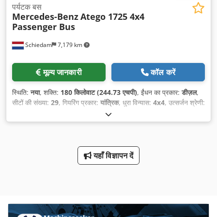
पर्यटक बस
Mercedes-Benz
Atego 1725 4x4
Passenger Bus
Schiedam
7,179 km
मूल्य जानकारी
कॉल करें
स्थिति:
नया
, शक्ति:
180 किलोवाट (244.73 एचपी)
, ईंधन का प्रकार:
डीज़ल
,
सीटों की संख्या:
29
, गियरिंग प्रकार:
यांत्रिक
, धुरा विन्यास:
4x4
, उत्सर्जन श्रेणी:
यूरो 3
, रंग:
सफ़ेद
, सस्पेंशन:
इस्पात
, टायर का आकार:
365/80 R 20
, व्हीलबेस:
4,160 मिमी
, निर्माण वर्ष:
2025
, उपकरण:
एयर कंडीशनिंग, ट्रैक्शन कंट्रोल,
पावर असिस्टेड स्टीयरिंग, सभी पहियों की ड्राइव
,
यहाँ विज्ञापन दें