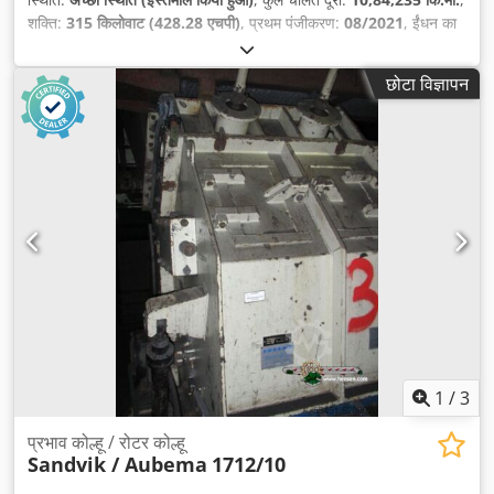
शक्ति:
315 किलोवाट (428.28 एचपी)
, प्रथम पंजीकरण:
08/2021
, ईंधन का
प्रकार:
डीज़ल
, सीटों की संख्या:
57
, गियरिंग प्रकार:
स्वचालित
, धुरा विन्यास:
2
धुरे
, उत्सर्जन श्रेणी:
यूरो 6
, रंग:
सफ़ेद
, ब्रेक:
रिटारडर
, उपकरण:
एबीएस, एयर
छोटा विज्ञापन
कंडीशनिंग, ऑनबोर्ड कम्प्यूटर, केंद्रीय लॉकिंग, क्रूज़ नियंत्रण, नेविगेशन प्रणाली,
पार्किंग हीटर, बाथरूम
,
1
/
3
प्रभाव कोल्हू / रोटर कोल्हू
Sandvik / Aubema
1712/10