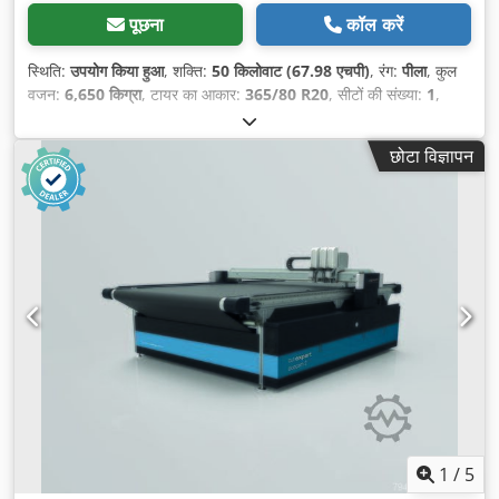
पूछना
कॉल करें
स्थिति:
उपयोग किया हुआ
, शक्ति:
50 किलोवाट (67.98 एचपी)
, रंग:
पीला
, कुल
वजन:
6,650 किग्रा
, टायर का आकार:
365/80 R20
, सीटों की संख्या:
1
,
निर्माण वर्ष:
2005
, संचालन के घंटे:
7,480 h
, उपकरण:
कैबिन
,
छोटा विज्ञापन
1
/
5