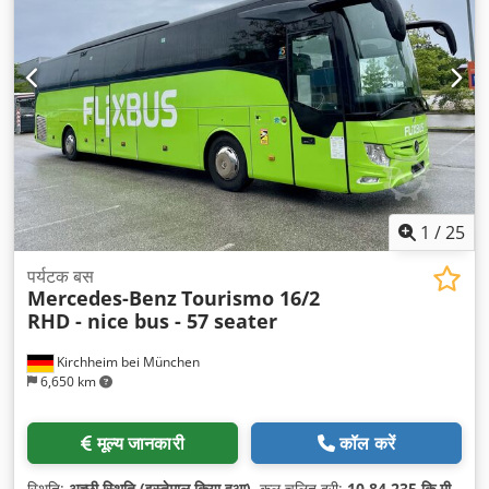
1
/
25
पर्यटक बस
Mercedes-Benz
Tourismo 16/2
RHD - nice bus - 57 seater
Kirchheim bei München
6,650 km
मूल्य जानकारी
कॉल करें
स्थिति:
अच्छी स्थिति (इस्तेमाल किया हुआ)
, कुल चलित दूरी:
10,84,235 कि.मी.
,