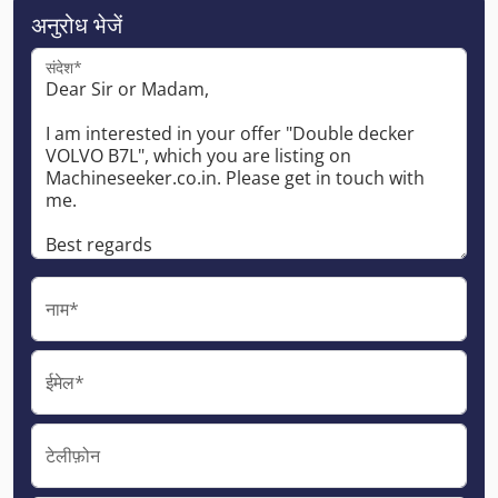
अनुरोध भेजें
संदेश*
नाम*
ईमेल*
टेलीफ़ोन