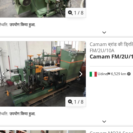
1
/
8
्थिति:
उपयोग किया हुआ
,
Camam ब्रांड की ड्रिल
FM/2U/10A
Camam
FM/2U/
Udine
6,529 km
1
/
8
्थिति:
उपयोग किया हुआ
,