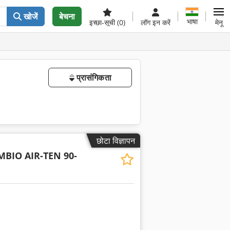
खोजें
बेचना
भाषा
इच्छा-सूची
(0)
लॉग इन करें
मेनू
प्रासंगिकता
छोटा विज्ञापन
MBIO AIR-TEN 90-