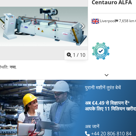
Centauro
ALFA
Liverpool
7,658 km
1
/
10
्थिति:
नया
,
पुरानी मशीनें तुरंत बेचें
अब €4.49 से विज्ञापन दें
*
आपके लिए
11 मिलियन खरीद
अब जानें
+44 20 806 810 84