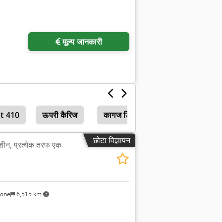
मूल्य जानकारी
pt 410
ऊपरी कैरिज
कागज ड्रिल 2 धुरी
छोटा विज्ञापन
शीन, प्रत्येक तरफ एक
sone
6,515 km