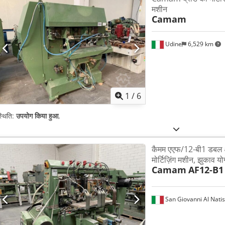
मशीन
Camam
Udine
6,529 km
1
/
6
्थिति:
उपयोग किया हुआ
,
कैमम एएफ/12-बी1 डबल क्
मोर्टिज़िंग मशीन, झुकाव यो
Camam
AF12-B1
San Giovanni Al Nati