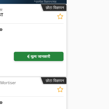
*प्रत्येक विज्ञापन/माह
छोटा विज्ञापन
़र
3T
मूल्य जानकारी
छोटा विज्ञापन
नी Mortiser