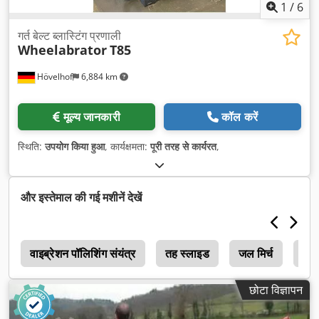
1
/
6
गर्त बेल्ट ब्लास्टिंग प्रणाली
Wheelabrator
T85
Hövelhof
6,884 km
मूल्य जानकारी
कॉल करें
स्थिति:
उपयोग किया हुआ
, कार्यक्षमता:
पूरी तरह से कार्यरत
,
और इस्तेमाल की गई मशीनें देखें
ा
वाइब्रेशन पॉलिशिंग संयंत्र
तह स्लाइड
जल मिर्च
मेंग
छोटा विज्ञापन