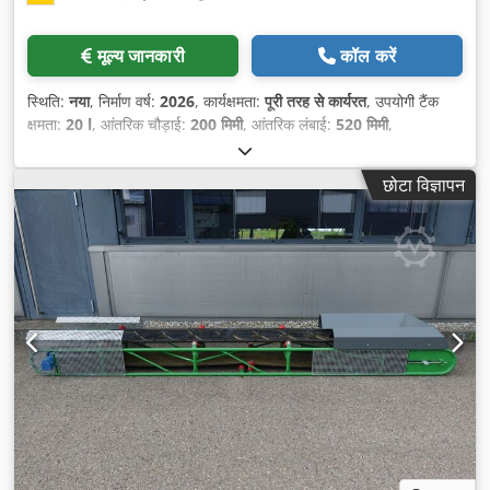
मूल्य जानकारी
कॉल करें
स्थिति:
नया
, निर्माण वर्ष:
2026
, कार्यक्षमता:
पूरी तरह से कार्यरत
, उपयोगी टैंक
क्षमता:
20 l
, आंतरिक चौड़ाई:
200 मिमी
, आंतरिक लंबाई:
520 मिमी
,
छोटा विज्ञापन