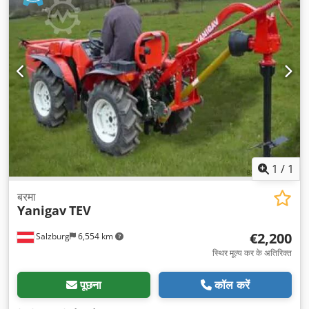
1
/
1
बरमा
Yanigav
TEV
€2,200
Salzburg
6,554 km
स्थिर मूल्य कर के अतिरिक्त
पूछना
कॉल करें