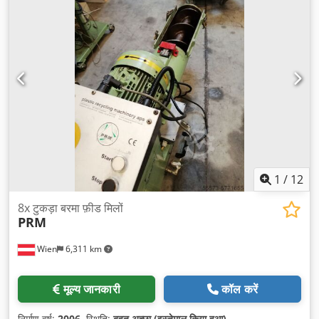
1
/
12
8x टुकड़ा बरमा फ़ीड मिलों
PRM
Wien
6,311 km
मूल्य जानकारी
कॉल करें
निर्माण वर्ष:
2006
, स्थिति:
बहुत अच्छा (इस्तेमाल किया हुआ)
,