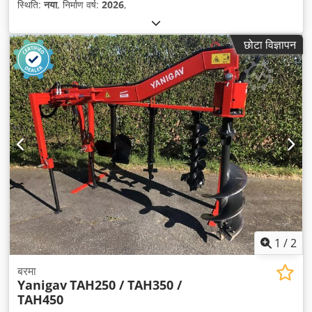
स्थिति:
नया
, निर्माण वर्ष:
2026
,
छोटा विज्ञापन
1
/
2
बरमा
Yanigav
TAH250 / TAH350 /
TAH450