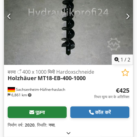
1
/
2
बरमा ँ 400 x 1000 मिमी Hardoxschneide
Holzhäuer
MT18-EB-400-1000
€425
Sachsenheim-Häfnerhaslach
6,861 km
स्थिर मूल्य कर के अतिरिक्त
पूछना
कॉल करें
निर्माण वर्ष:
2020
, स्थिति:
नया
,