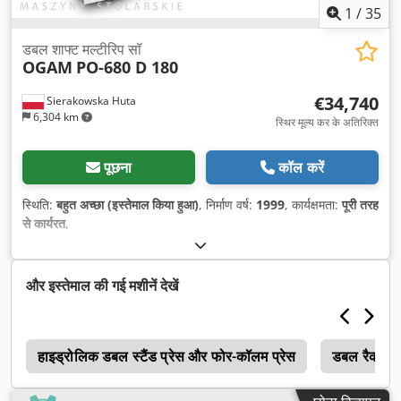
1
/
35
डबल शाफ्ट मल्टीरिप सॉ
OGAM
PO-680 D 180
€34,740
Sierakowska Huta
6,304 km
स्थिर मूल्य कर के अतिरिक्त
पूछना
कॉल करें
स्थिति:
बहुत अच्छा (इस्तेमाल किया हुआ)
, निर्माण वर्ष:
1999
, कार्यक्षमता:
पूरी तरह
से कार्यरत
,
और इस्तेमाल की गई मशीनें देखें
क
हाइड्रोलिक डबल स्टैंड प्रेस और फोर-कॉलम प्रेस
डबल रैक प्र