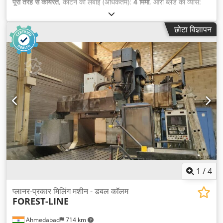
पूरी तरह से कार्यरत
, काटने की लंबाई (अधिकतम):
4 मिमी
, आरा ब्लेड का व्यास:
350 मिमी
, अधिकतम घूर्णन गति:
3,000 आरपीएम
, कुल वजन:
600 किग्रा
,
शक्ति:
4.4 किलोवाट (5.98 एचपी)
,
छोटा विज्ञापन
1
/
4
प्लानर-प्रकार मिलिंग मशीन - डबल कॉलम
FOREST-LINE
Ahmedabad
714 km