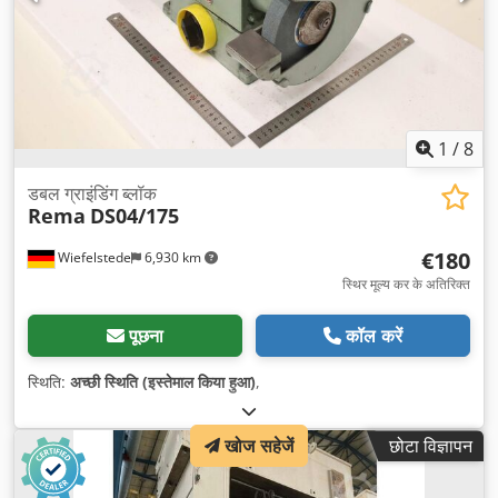
1
/
8
डबल ग्राइंडिंग ब्लॉक
Rema
DS04/175
€180
Wiefelstede
6,930 km
स्थिर मूल्य कर के अतिरिक्त
पूछना
कॉल करें
स्थिति:
अच्छी स्थिति (इस्तेमाल किया हुआ)
,
खोज सहेजें
छोटा विज्ञापन