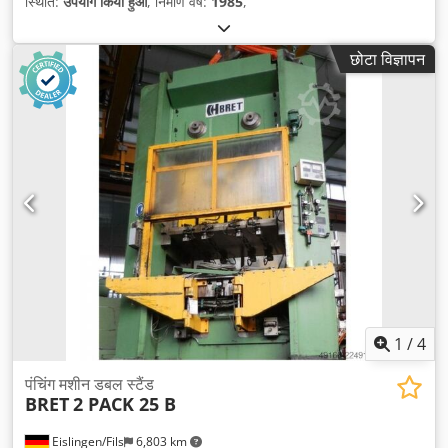
स्थिति:
उपयोग किया हुआ
, निर्माण वर्ष:
1985
,
छोटा विज्ञापन
1
/
4
पंचिंग मशीन डबल स्टैंड
BRET
2 PACK 25 B
Eislingen/Fils
6,803 km