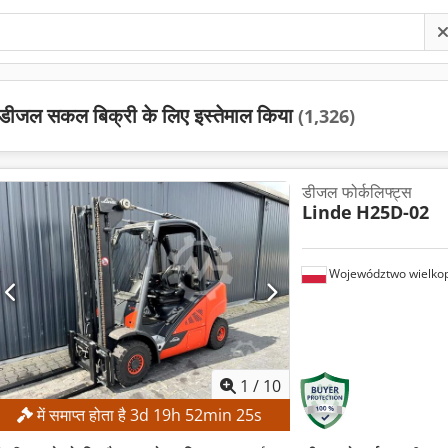
डीजल सकल बिक्री के लिए इस्तेमाल किया
(1,326)
डीजल फोर्कलिफ्ट्स
Linde
H25D-02
Województwo wielkop
1
/
10
में समाप्त होता है
3
d
19
h
52
min
24
s