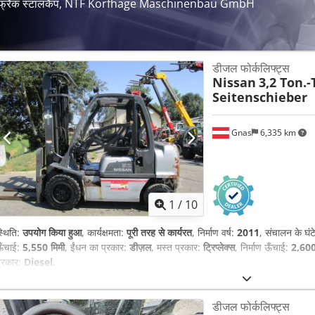
फ्रैंक स्टालकैंप, NTF Korfhage Maschinenbau GmbH
डीजल फोर्कलिफ्ट्स
Nissan
3,2 Ton.-
Seitenschieber
Gnas
6,335 km
1
/
10
्थिति:
उपयोग किया हुआ
, कार्यक्षमता:
पूरी तरह से कार्यरत
, निर्माण वर्ष:
2011
, संचालन के घंट
ऊँचाई:
5,550 मिमी
, ईंधन का प्रकार:
डीज़ल
, मस्त प्रकार:
ट्रिप्लेक्स
, निर्माण ऊँचाई:
2,600
्रकार:
Diesel
,
डीजल फोर्कलिफ्ट्स