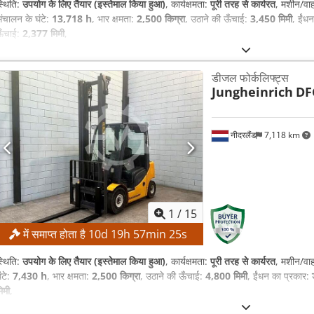
्थिति:
उपयोग के लिए तैयार (इस्तेमाल किया हुआ)
, कार्यक्षमता:
पूरी तरह से कार्यरत
, मशीन/वा
ंचालन के घंटे:
13,718 h
, भार क्षमता:
2,500 किग्रा
, उठाने की ऊँचाई:
3,450 मिमी
, ईंध
ऊँचाई:
2,377 मिमी
,
डीजल फोर्कलिफ्ट्स
Jungheinrich
DF
नीदरलैंड
7,118 km
1
/
15
में समाप्त होता है
10
d
19
h
57
min
24
s
्थिति:
उपयोग के लिए तैयार (इस्तेमाल किया हुआ)
, कार्यक्षमता:
पूरी तरह से कार्यरत
, मशीन/वा
ंटे:
7,430 h
, भार क्षमता:
2,500 किग्रा
, उठाने की ऊँचाई:
4,800 मिमी
, ईंधन का प्रकार:
िमी
,