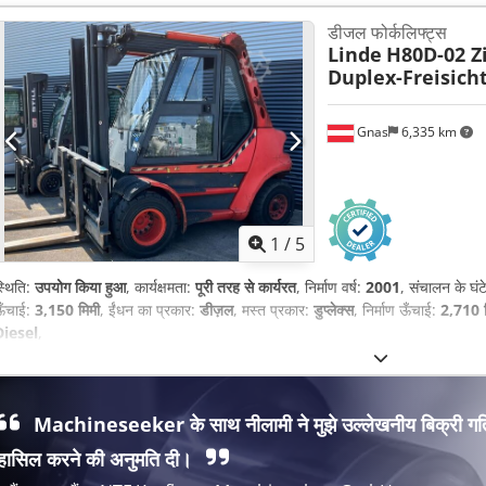
डीजल फोर्कलिफ्ट्स
Linde
H80D-02 Z
Duplex-Freisich
Gnas
6,335 km
1
/
5
्थिति:
उपयोग किया हुआ
, कार्यक्षमता:
पूरी तरह से कार्यरत
, निर्माण वर्ष:
2001
, संचालन के घंट
ऊँचाई:
3,150 मिमी
, ईंधन का प्रकार:
डीज़ल
, मस्त प्रकार:
डुप्लेक्स
, निर्माण ऊँचाई:
2,710 म
Diesel
,
Machineseeker के साथ नीलामी ने मुझे उल्लेखनीय बिक्री गत
हासिल करने की अनुमति दी।