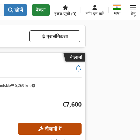
खोजें
बेचना
भाषा
इच्छा-सूची
(0)
लॉग इन करें
मेनू
प्रासंगिकता
नीलामी
olskie
6,269 km
€7,600
नीलामी में