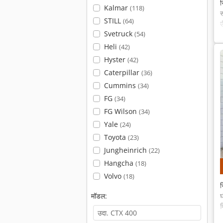
स
Kalmar
(118)
स
STILL
(64)
Svetruck
(54)
Heli
(42)
Hyster
(42)
Caterpillar
(36)
Cummins
(34)
FG
(34)
FG Wilson
(34)
Yale
(24)
Toyota
(23)
Jungheinrich
(22)
Hangcha
(18)
Volvo
(18)
स
मॉडल:
घ
म