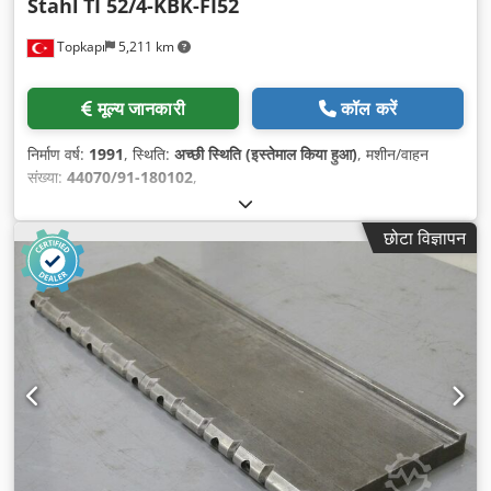
Stahl
TI 52/4-KBK-FI52
Topkapı
5,211 km
मूल्य जानकारी
कॉल करें
निर्माण वर्ष:
1991
, स्थिति:
अच्छी स्थिति (इस्तेमाल किया हुआ)
, मशीन/वाहन
संख्या:
44070/91-180102
,
छोटा विज्ञापन