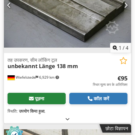
1
/
4
तह उपकरण, सीम लॉकिंग टूल
unbekannt
Länge 138 mm
€95
Wiefelstede
6,929 km
स्थिर मूल्य कर के अतिरिक्त
पूछना
कॉल करें
स्थिति:
उपयोग किया हुआ
,
छोटा विज्ञापन