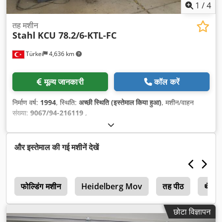
1
/
4
तह मशीन
Stahl
KCU 78.2/6-KTL-FC
Türkei
4,636 km
मूल्य जानकारी
कॉल करें
निर्माण वर्ष:
1994
, स्थिति:
अच्छी स्थिति (इस्तेमाल किया हुआ)
, मशीन/वाहन
संख्या:
9067/94-216119
,
और इस्तेमाल की गई मशीनें देखें
ा
फोल्डिंग मशीन
Heidelberg Mov
तह पीठ
थैला 
छोटा विज्ञापन