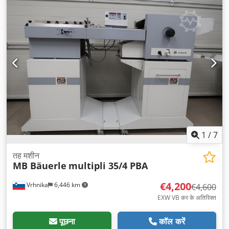
1
/
7
तह मशीन
MB Bäuerle
multipli 35/4 PBA
€4,200
Vrhnika
6,446 km
€4,600
EXW VB कर के अतिरिक्त
पूछना
कॉल करें