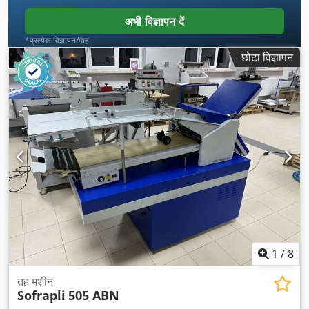
अभी विज्ञापन दें
*प्रत्येक विज्ञापन/माह
छोटा विज्ञापन
1
/
8
तह मशीन
Sofrapli
505 ABN