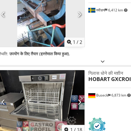
स्वीडन
6,412 km
1
/
2
्थिति:
उपयोग के लिए तैयार (इस्तेमाल किया हुआ)
,
गिलास धोने की मशीन
HOBART
GXCROI
Buseck
6,873 km
1
/
18