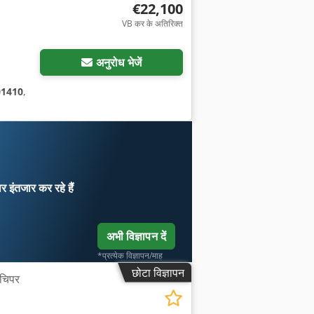
€22,100
VB कर के अतिरिक्त
अनुरोध भेजें
01410
,
ार
इंतजार कर रहे हैं
अभी विज्ञापन दें
*प्रत्येक विज्ञापन/माह
छोटा विज्ञापन
चिपर