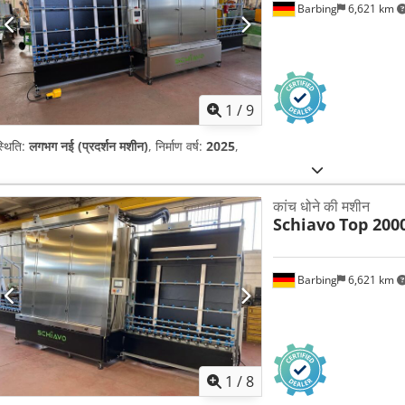
Barbing
6,621 km
1
/
9
्थिति:
लगभग नई (प्रदर्शन मशीन)
, निर्माण वर्ष:
2025
,
कांच धोने की मशीन
Schiavo
Top 200
Barbing
6,621 km
1
/
8