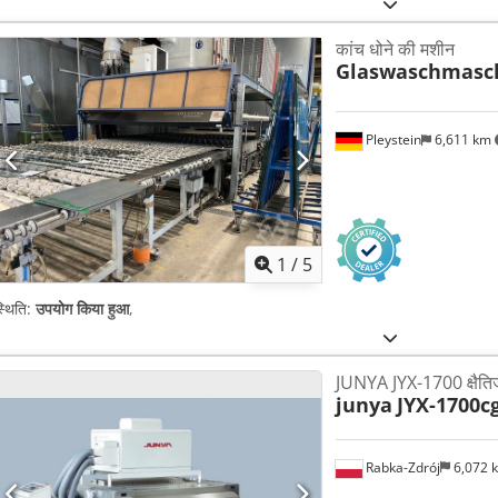
कांच धोने की मशीन
Glaswaschmasch
Pleystein
6,611 km
1
/
5
्थिति:
उपयोग किया हुआ
,
JUNYA JYX-1700 क्षैतिज
junya
JYX-1700c
Rabka-Zdrój
6,072 