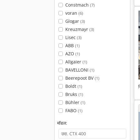
Constmach
(7)
voran
(6)
Glogar
(3)
Kreuzmayr
(3)
Lisec
(3)
ABB
(1)
AZO
(1)
Allgaier
(1)
BAVELLONI
(1)
Beerepoot BV
(1)
Boldt
(1)
स
Bruks
(1)
Bühler
(1)
FABO
(1)
मॉडल: