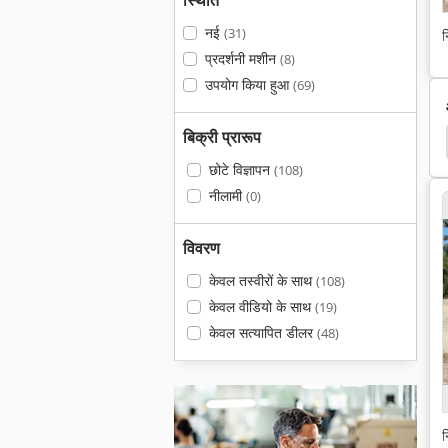
स्थिति
नई
(31)
न
प्रदर्शनी मशीन
(8)
उपयोग किया हुआ
(69)
बिक्री प्रारूप
आइस बैंक
हलवाई काउंटर
छलनी
आइसक्रीम
छोटे विज्ञापन
(108)
नीलामी
(0)
विवरण
केवल तस्वीरों के साथ
(108)
केवल वीडियो के साथ
(19)
केवल सत्यापित डीलर
(48)
न