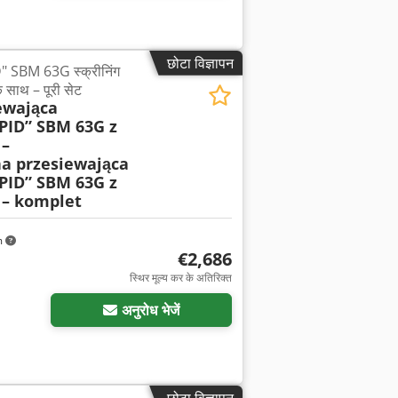
छोटा विज्ञापन
BM 63G स्क्रीनिंग
 साथ – पूरी सेट
ewająca
ID” SBM 63G z
 –
a przesiewająca
ID” SBM 63G z
 – komplet
m
€2,686
स्थिर मूल्य कर के अतिरिक्त
अनुरोध भेजें
छोटा विज्ञापन