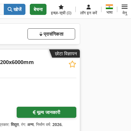
खोजें
बेचना
भाषा
इच्छा-सूची
(0)
लॉग इन करें
मेनू
प्रासंगिकता
छोटा विज्ञापन
 2200x6000mm
n
मूल्य जानकारी
प्रकार:
विद्युत
, रंग:
अन्य
, निर्माण वर्ष:
2026
,