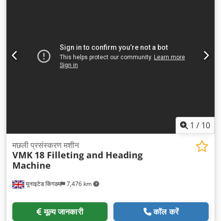
1
/
10
मछली प्रसंस्करण मशीन
VMK
18 Filleting and Heading
Machine
यूनाइटेड किंगडम
7,476 km
मूल्य जानकारी
कॉल करें