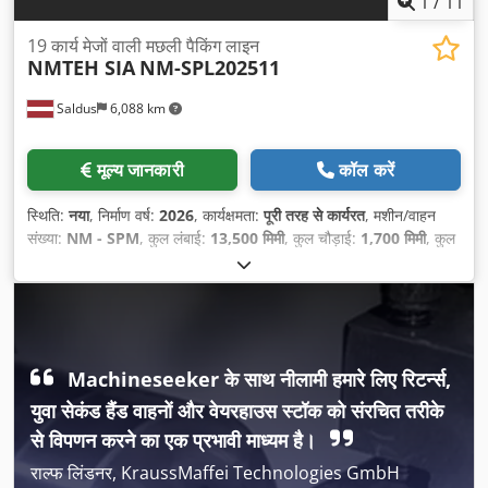
1
/
11
19 कार्य मेजों वाली मछली पैकिंग लाइन
NMTEH SIA
NM-SPL202511
Saldus
6,088 km
मूल्य जानकारी
कॉल करें
स्थिति:
नया
, निर्माण वर्ष:
2026
, कार्यक्षमता:
पूरी तरह से कार्यरत
, मशीन/वाहन
संख्या:
NM - SPM
, कुल लंबाई:
13,500 मिमी
, कुल चौड़ाई:
1,700 मिमी
, कुल
ऊँचाई:
1,700 मिमी
, उपकरण:
सीई चिह्नांकन
,
Machineseeker के साथ नीलामी हमारे लिए रिटर्न्स,
युवा सेकंड हैंड वाहनों और वेयरहाउस स्टॉक को संरचित तरीके
से विपणन करने का एक प्रभावी माध्यम है।
राल्फ लिंडनर, KraussMaffei Technologies GmbH