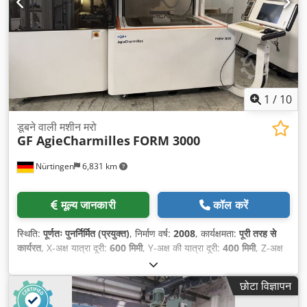
1
/
10
डूबने वाली मशीन मरो
GF AgieCharmilles
FORM 3000
Nürtingen
6,831 km
मूल्य जानकारी
कॉल करें
स्थिति:
पूर्णतः पुनर्निर्मित (प्रयुक्त)
, निर्माण वर्ष:
2008
, कार्यक्षमता:
पूरी तरह से
कार्यरत
, X-अक्ष यात्रा दूरी:
600 मिमी
, Y-अक्ष की यात्रा दूरी:
400 मिमी
, Z-अक्ष
की यात्रा दूरी:
500 मिमी
, वर्कपीस का अधिकतम वजन:
2,000 किग्रा
,
छोटा विज्ञापन