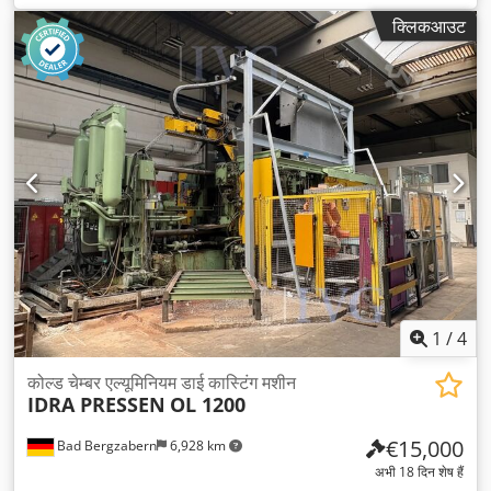
क्लिकआउट
1
/
4
कोल्ड चेम्बर एल्यूमिनियम डाई कास्टिंग मशीन
IDRA PRESSEN
OL 1200
€15,000
Bad Bergzabern
6,928 km
अभी 18 दिन शेष हैं