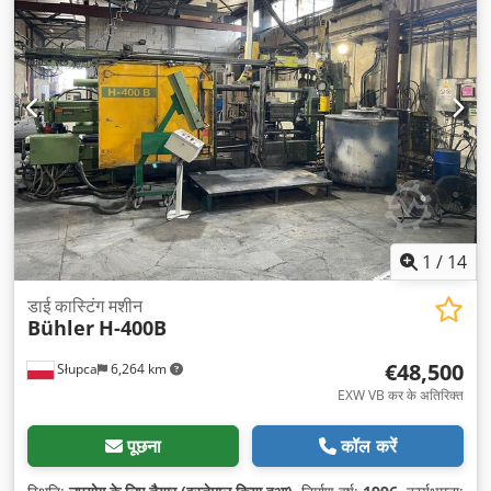
1
/
14
डाई कास्टिंग मशीन
Bühler
H-400B
€48,500
Słupca
6,264 km
EXW VB कर के अतिरिक्त
पूछना
कॉल करें