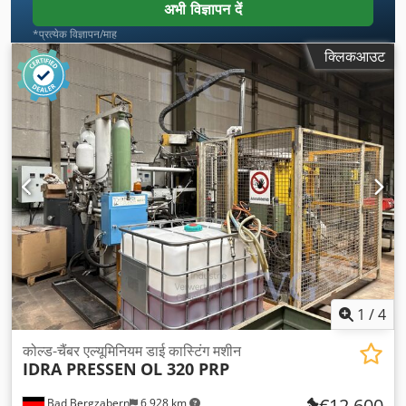
अभी विज्ञापन दें
*प्रत्येक विज्ञापन/माह
क्लिकआउट
1
/
4
कोल्ड-चैंबर एल्यूमिनियम डाई कास्टिंग मशीन
IDRA PRESSEN
OL 320 PRP
€12,600
Bad Bergzabern
6,928 km