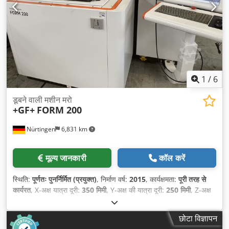
1
/
6
डूबने वाली मशीन मरो
+GF+
FORM 200
Nürtingen
6,831 km
मूल्य जानकारी
कॉल करें
स्थिति:
पूर्णतः पुनर्निर्मित (प्रयुक्त)
, निर्माण वर्ष:
2015
, कार्यक्षमता:
पूरी तरह से
कार्यरत
, X-अक्ष यात्रा दूरी:
350 मिमी
, Y-अक्ष की यात्रा दूरी:
250 मिमी
, Z-अक्ष
की यात्रा दूरी:
300 मिमी
, वर्कपीस का अधिकतम वजन:
500 किग्रा
, कुल ऊँचाई:
2,398 मिमी
, कुल चौड़ाई:
1,690 मिमी
, कुल लंबाई:
1,900 मिमी
, क़लम की स्याही
छोटा विज्ञापन
की रेखा:
300 मिमी
, वर्कपीस की लंबाई (अधिकतम):
790 मिमी
, कच्चे माल की