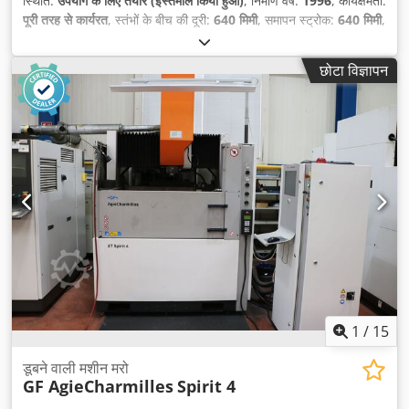
स्थिति:
उपयोग के लिए तैयार (इस्तेमाल किया हुआ)
, निर्माण वर्ष:
1996
, कार्यक्षमता:
पूरी तरह से कार्यरत
, स्तंभों के बीच की दूरी:
640 मिमी
, समापन स्ट्रोक:
640 मिमी
,
कुल ऊँचाई:
2,500 मिमी
, कुल चौड़ाई:
2,400 मिमी
, स्ट्रोक लंबाई:
480 मिमी
,
कुल लंबाई:
7,500 मिमी
, स्तंभ का व्यास:
120 मिमी
, इजेक्टर बल:
2,40,000 N
,
छोटा विज्ञापन
इजेक्टर स्ट्रोक:
145 मिमी
, मोल्ड ऊँचाई (न्यूनतम):
250 मिमी
, इनपुट करेंट का
प्रकार:
तीन-चरणीय
, इनपुट वोल्टेज:
400 V
, कुल वजन:
16,600 किग्रा
,
क्लैम्पिंग फोर्स:
4,600 किलो न्यूटन
, शक्ति:
31.5 किलोवाट (42.83 एचपी)
,
वर्कपीस का अधिकतम वजन:
8 किग्रा
, दबाव:
160 छड़
, उपकरण:
प्रलेखन /
मैन्युअल
,
1
/
15
डूबने वाली मशीन मरो
GF AgieCharmilles
Spirit 4