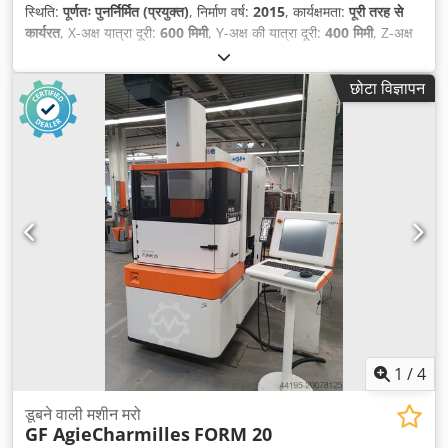
स्थिति:
पूर्णतः पुनर्निर्मित (प्रयुक्त)
, निर्माण वर्ष:
2015
, कार्यक्षमता:
पूरी तरह से
कार्यरत
, X-अक्ष यात्रा दूरी:
600 मिमी
, Y-अक्ष की यात्रा दूरी:
400 मिमी
, Z-अक्ष
की यात्रा दूरी:
450 मिमी
, वर्कपीस का अधिकतम वजन:
1,600 किग्रा
, कुल
ऊँचाई:
2,780 मिमी
, कुल चौड़ाई:
2,265 मिमी
, कुल लंबाई:
2,110 मिमी
, क़लम
छोटा विज्ञापन
की स्याही की रेखा:
450 मिमी
, वर्कपीस की लंबाई (अधिकतम):
1,220 मिमी
, कच्चे
माल की चौड़ाई (अधिकतम):
870 मिमी
, वर्कपीस ऊँचाई (अधिकतम):
470 मिमी
,
1
/
4
डूबने वाली मशीन मरो
GF AgieCharmilles
FORM 20