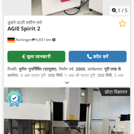
1
/
5
डूबने वाली मशीन मरो
AGIE
Spirit 2
Nürtingen
6,831 km
मूल्य जानकारी
कॉल करें
स्थिति:
पूर्णतः पुनर्निर्मित (प्रयुक्त)
, निर्माण वर्ष:
2005
, कार्यक्षमता:
पूरी तरह से
कार्यरत
, X-अक्ष यात्रा दूरी:
300 मिमी
, Y-अक्ष की यात्रा दूरी:
250 मिमी
, Z-अक्ष
की यात्रा दूरी:
250 मिमी
, वर्कपीस का अधिकतम वजन:
200 किग्रा
, क़लम की
स्याही की रेखा:
250 मिमी
,
छोटा विज्ञापन