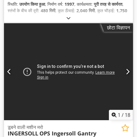
स्थिति:
उपयोग किया हुआ
, निर्माण वर्ष:
1997
, कार्यक्षमता:
पूरी तरह से कार्यरत
,
स्तंभों के बीच की दूरी:
480 मिमी
, कुल ऊँचाई:
2,040 मिमी
, कुल चौड़ाई:
1,750
मिमी
, स्ट्रोक लंबाई:
460 मिमी
, कुल लंबाई:
5,177 मिमी
, स्तंभ का व्यास:
90
मिमी
, इनपुट करेंट का प्रकार:
तीन-चरणीय
, इनपुट वोल्टेज:
400 V
, कुल वजन:
छोटा विज्ञापन
9,500 किग्रा
, क्लैम्पिंग फोर्स:
2,000 किलो न्यूटन
, शक्ति:
18 किलोवाट (24.47
एचपी)
, इनपुट आवृत्ति:
50 Hz
, उपकरण:
प्रलेखन / मैन्युअल
,
1
/
18
डूबने वाली मशीन मरो
INGERSOLL
OPS Ingersoll Gantry