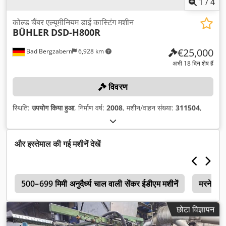
1
/
4
कोल्ड चैंबर एल्यूमीनियम डाई कास्टिंग मशीन
BÜHLER
DSD-H800R
€25,000
Bad Bergzabern
6,928 km
अभी 18 दिन शेष हैं
विवरण
स्थिति:
उपयोग किया हुआ
, निर्माण वर्ष:
2008
, मशीन/वाहन संख्या:
311504
,
और इस्तेमाल की गई मशीनें देखें
न
500–699 मिमी अनुदैर्ध्य चाल वाली सेंकर ईडीएम मशीनें
मरने
छोटा विज्ञापन