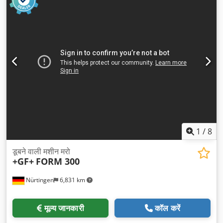
चौड़ाई (अधिकतम):
530 मिमी
, वर्कपीस ऊँचाई (अधिकतम):
275 मिमी
, कुल वजन:
2,800 किग्रा
, टैंक क्षमता:
410 l
,
1
/
8
डूबने वाली मशीन मरो
+GF+
FORM 300
Nürtingen
6,831 km
मूल्य जानकारी
कॉल करें