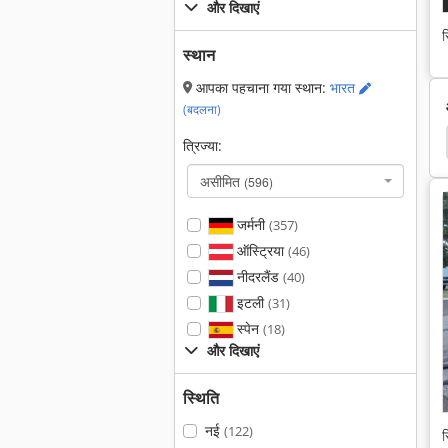
और दिखाएं
स
स्थान
आपका पहचाना गया स्थान:
भारत
(बदलना)
Ermak
सिलेज कटर
गोभी कटर
ग्रीन रूफ कटर
त्रिज्या:
असीमित
(596)
जर्मनी
(357)
ऑस्ट्रिया
(46)
नीदरलैंड
(40)
इटली
(31)
स्पेन
(18)
और दिखाएं
स्थिति
नई
(122)
स