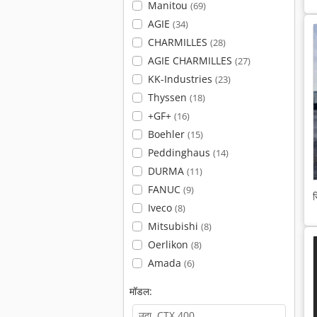
Manitou
(69)
AGIE
(34)
CHARMILLES
(28)
AGIE CHARMILLES
(27)
KK-Industries
(23)
Thyssen
(18)
+GF+
(16)
Boehler
(15)
Peddinghaus
(14)
DURMA
(11)
FANUC
(9)
स
Iveco
(8)
Mitsubishi
(8)
Oerlikon
(8)
Amada
(6)
मॉडल: