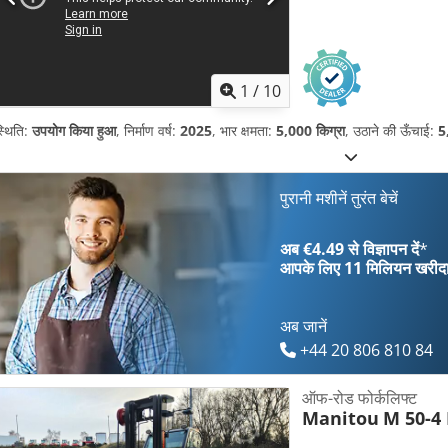
1
/
10
्थिति:
उपयोग किया हुआ
, निर्माण वर्ष:
2025
, भार क्षमता:
5,000 किग्रा
, उठाने की ऊँचाई:
5
पुरानी मशीनें तुरंत बेचें
अब €4.49 से विज्ञापन दें
*
आपके लिए
11 मिलियन खरीद
अब जानें
+44 20 806 810 84
ऑफ-रोड फोर्कलिफ्ट
Manitou
M 50-4