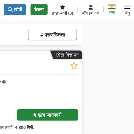
खोजें
बेचना
भाषा
इच्छा-सूची
(0)
लॉग इन करें
मेनू
प्रासंगिकता
छोटा विज्ञापन
m
मूल्य जानकारी
कुल लंबाई:
4,800 मिमी
,