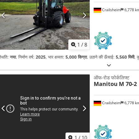
Crailsheim
6,778 k
1
/
8
्थिति:
नया
, निर्माण वर्ष:
2025
, भार क्षमता:
5,000 किग्रा
, उठाने की ऊँचाई:
5,560 मिमी
, 
ऑफ-रोड फोर्कलिफ्ट
Manitou
M 70-2
Crailsheim
6,778 k
1
/
10