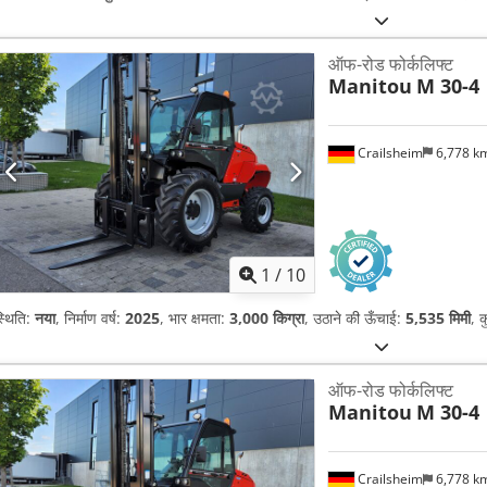
ऑफ-रोड फोर्कलिफ्ट
Manitou
M 30-4
Crailsheim
6,778 k
1
/
10
्थिति:
नया
, निर्माण वर्ष:
2025
, भार क्षमता:
3,000 किग्रा
, उठाने की ऊँचाई:
5,535 मिमी
, 
ऑफ-रोड फोर्कलिफ्ट
Manitou
M 30-4
Crailsheim
6,778 k