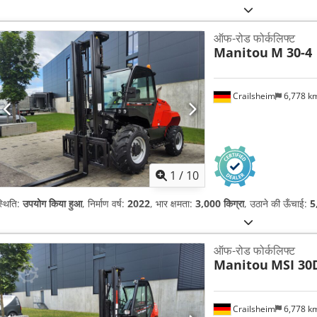
ऑफ-रोड फोर्कलिफ्ट
Manitou
M 30-4
Crailsheim
6,778 k
1
/
10
्थिति:
उपयोग किया हुआ
, निर्माण वर्ष:
2022
, भार क्षमता:
3,000 किग्रा
, उठाने की ऊँचाई:
5
ऑफ-रोड फोर्कलिफ्ट
Manitou
MSI 30
Crailsheim
6,778 k