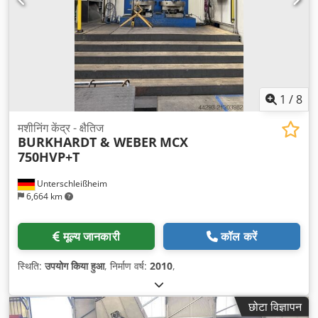
1
/
8
मशीनिंग केंद्र - क्षैतिज
BURKHARDT & WEBER
MCX
750HVP+T
Unterschleißheim
6,664 km
मूल्य जानकारी
कॉल करें
स्थिति:
उपयोग किया हुआ
, निर्माण वर्ष:
2010
,
छोटा विज्ञापन