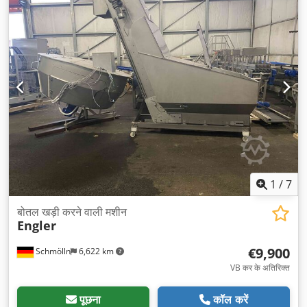
1
/
7
बोतल खड़ी करने वाली मशीन
Engler
€9,900
Schmölln
6,622 km
VB कर के अतिरिक्त
पूछना
कॉल करें