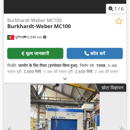
1
/
6
Burkhardt-Weber MC100
Burkhardt-Weber
MC100
पुर्तगाल
6,946 km
मूल्य जानकारी
कॉल करें
स्थिति:
उपयोग के लिए तैयार (इस्तेमाल किया हुआ)
, निर्माण वर्ष:
1998
, X-अक्ष
यात्रा दूरी:
3,000 मिमी
, Y-अक्ष की यात्रा दूरी:
2,500 मिमी
, Z-अक्ष की यात्रा
दूरी:
1,500 मिमी
, टेबल लोड:
20,000 किग्रा
, अधिकतम धुरी गति:
3,500
आरपीएम
, धुरों की संख्या:
3
,
छोटा विज्ञापन