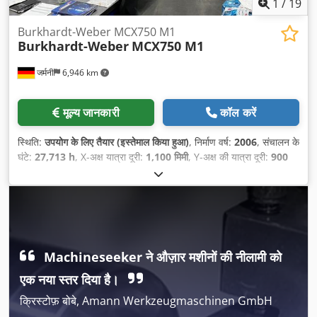
1
/
19
Burkhardt-Weber MCX750 M1
Burkhardt-Weber
MCX750 M1
जर्मनी
6,946 km
मूल्य जानकारी
कॉल करें
स्थिति:
उपयोग के लिए तैयार (इस्तेमाल किया हुआ)
, निर्माण वर्ष:
2006
, संचालन के
घंटे:
27,713 h
, X-अक्ष यात्रा दूरी:
1,100 मिमी
, Y-अक्ष की यात्रा दूरी:
900
मिमी
, Z-अक्ष की यात्रा दूरी:
1,250 मिमी
, नियंत्रक निर्माता:
SIEMENS
,
कंट्रोलर मॉडल:
840D
, कुल ऊँचाई:
4,000 मिमी
, कुल चौड़ाई:
6,000 मिमी
,
टेबल लोड:
1,500 किग्रा
, कुल वजन:
12,000 किग्रा
, अधिकतम धुरी गति:
7,500 आरपीएम
, स्पिंडल मोटर शक्ति:
50,000 डब्ल्यू
, टूल मैगज़ीन में स्लॉट की
संख्या:
144
, उपकरण का वजन:
60,000 g
, उत्पाद की लंबाई (अधिकतम):
6,000 मिमी
, धुरों की संख्या:
4
,
Machineseeker ने औज़ार मशीनों की नीलामी को
एक नया स्तर दिया है।
क्रिस्टोफ़ बोबे, Amann Werkzeugmaschinen GmbH