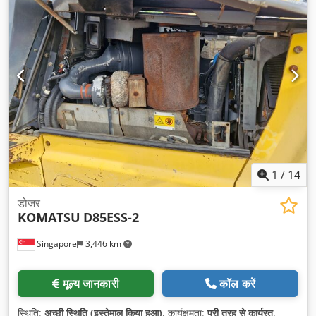
1
/
14
डोजर
KOMATSU
D85ESS-2
Singapore
3,446 km
मूल्य जानकारी
कॉल करें
स्थिति:
अच्छी स्थिति (इस्तेमाल किया हुआ)
, कार्यक्षमता:
पूरी तरह से कार्यरत
,