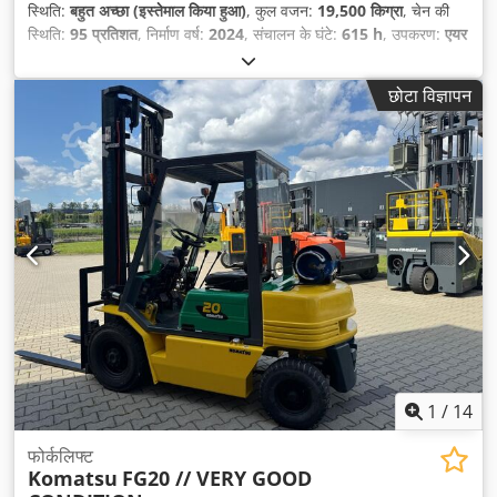
स्थिति:
बहुत अच्छा (इस्तेमाल किया हुआ)
, कुल वजन:
19,500 किग्रा
, चेन की
स्थिति:
95 प्रतिशत
, निर्माण वर्ष:
2024
, संचालन के घंटे:
615 h
, उपकरण:
एयर
कंडीशनिंग
,
छोटा विज्ञापन
1
/
14
फोर्कलिफ्ट
Komatsu
FG20 // VERY GOOD