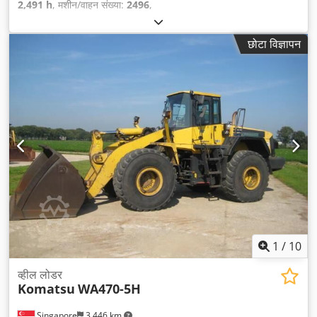
2,491 h
, मशीन/वाहन संख्या:
2496
,
छोटा विज्ञापन
1
/
10
व्हील लोडर
Komatsu
WA470-5H
Singapore
3,446 km