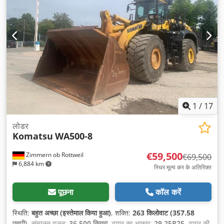
1
/
17
लोडर
Komatsu
WA500-8
€59,500
Zimmern ob Rottweil
€69,500
6,884 km
स्थिर मूल्य कर के अतिरिक्त
पूछना
कॉल करें
स्थिति:
बहुत अच्छा (इस्तेमाल किया हुआ)
, शक्ति:
263 किलोवाट (357.58
एचपी)
, संचालन वजन:
36,500 किग्रा
, टायर का आकार:
29.25R25
, टायर की