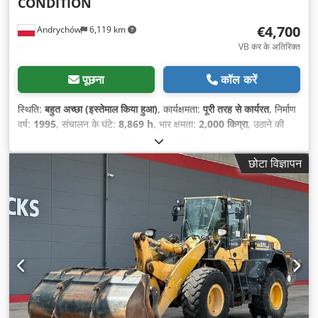
CONDITION
€4,700
Andrychów
6,119 km
VB कर के अतिरिक्त
पूछना
कॉल करें
स्थिति:
बहुत अच्छा (इस्तेमाल किया हुआ)
, कार्यक्षमता:
पूरी तरह से कार्यरत
, निर्माण
वर्ष:
1995
, संचालन के घंटे:
8,869 h
, भार क्षमता:
2,000 किग्रा
, उठाने की
ऊँचाई:
4,500 मिमी
, लोड सेंटर:
600 मिमी
, ईंधन का प्रकार:
गैस
, मस्त प्रकार:
डुप्लेक्स
, निर्माण ऊँचाई:
2,750 मिमी
, गियरिंग प्रकार:
यांत्रिक
, फोर्क की लंबाई:
छोटा विज्ञापन
1,200 मिमी
, टायर की स्थिति:
80 प्रतिशत
, फ्रंट टायर का प्रकार:
सुपरइलास्टिक टायर (काले)
, कुल वजन:
3,800 किग्रा
, खाली वजन:
3,800
किग्रा
, कुल ऊँचाई:
2,750 मिमी
, कुल लंबाई:
2,600 मिमी
, कुल चौड़ाई:
1,240
मिमी
, अधिकतम भार वजन:
2,000 किग्रा
, ईंधन:
तरलीकृत पेट्रोलियम गैस
(LPG)
, उपकरण:
पैलेट कांटे, साइडशिफ्ट
,