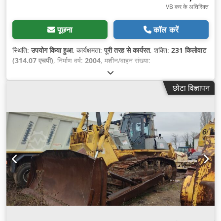
VB कर के अतिरिक्त
पूछना
कॉल करें
स्थिति:
उपयोग किया हुआ
, कार्यक्षमता:
पूरी तरह से कार्यरत
, शक्ति:
231 किलोवाट
(314.07 एचपी)
, निर्माण वर्ष:
2004
, मशीन/वाहन संख्या:
KMTODO61E02076058
,
छोटा विज्ञापन