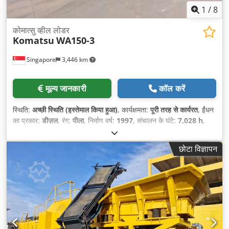
1
/
8
कोमात्सु व्हील लोडर
Komatsu
WA150-3
Singapore
3,446 km
मूल्य जानकारी
कॉल करें
स्थिति:
अच्छी स्थिति (इस्तेमाल किया हुआ)
, कार्यक्षमता:
पूरी तरह से कार्यरत
, ईंधन
का प्रकार:
डीज़ल
, रंग:
पीला
, निर्माण वर्ष:
1997
, संचालन के घंटे:
7,028 h
,
छोटा विज्ञापन