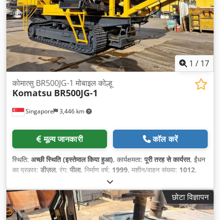
1
/
17
कोमात्सु BR500JG-1 मोबाइल कोल्हू
Komatsu
BR500JG-1
Singapore
3,446 km
मूल्य जानकारी
कॉल करें
स्थिति:
अच्छी स्थिति (इस्तेमाल किया हुआ)
, कार्यक्षमता:
पूरी तरह से कार्यरत
, ईंधन
का प्रकार:
डीज़ल
, रंग:
पीला
, निर्माण वर्ष:
1999
, मशीन/वाहन संख्या:
1012
,
छोटा विज्ञापन