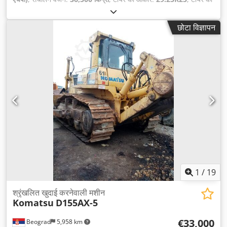
स्थिति:
50 प्रतिशत
, निर्माण वर्ष:
2018
, संचालन के घंटे:
16,852 h
, उपकरण:
एयर कंडीशनिंग
,
छोटा विज्ञापन
1
/
19
श्रृंखलित खुदाई करनेवाली मशीन
Komatsu
D155AX-5
€33,000
Beograd
5,958 km