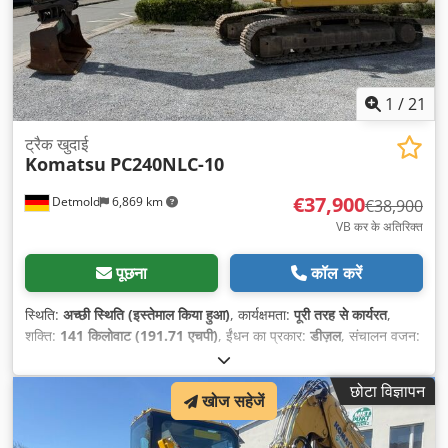
1
/
21
ट्रैक खुदाई
Komatsu
PC240NLC-10
€37,900
Detmold
6,869 km
€38,900
VB कर के अतिरिक्त
पूछना
कॉल करें
स्थिति:
अच्छी स्थिति (इस्तेमाल किया हुआ)
, कार्यक्षमता:
पूरी तरह से कार्यरत
,
शक्ति:
141 किलोवाट (191.71 एचपी)
, ईंधन का प्रकार:
डीज़ल
, संचालन वजन:
25,500 किग्रा
, निर्माण वर्ष:
2015
, संचालन के घंटे:
15,300 h
, उपकरण:
अतिरिक्त हेडलाइट्स, एयर कंडीशनिंग, कैबिन, ग्रिपर हाइड्रॉलिक्स, हाइड्रॉलिक
छोटा विज्ञापन
हथौड़ा
,
खोज सहेजें