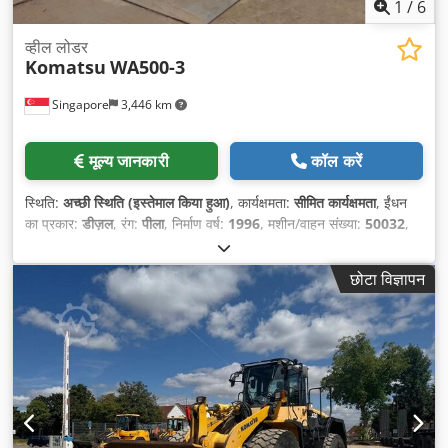
1
/
6
व्हील लोडर
Komatsu
WA500-3
Singapore
3,446 km
मूल्य जानकारी
कॉल करें
स्थिति:
अच्छी स्थिति (इस्तेमाल किया हुआ)
, कार्यक्षमता:
सीमित कार्यक्षमता
, ईंधन
का प्रकार:
डीज़ल
, रंग:
पीला
, निर्माण वर्ष:
1996
, मशीन/वाहन संख्या:
50032
,
उपकरण:
कैबिन, हाइड्रोलिक्स
,
छोटा विज्ञापन