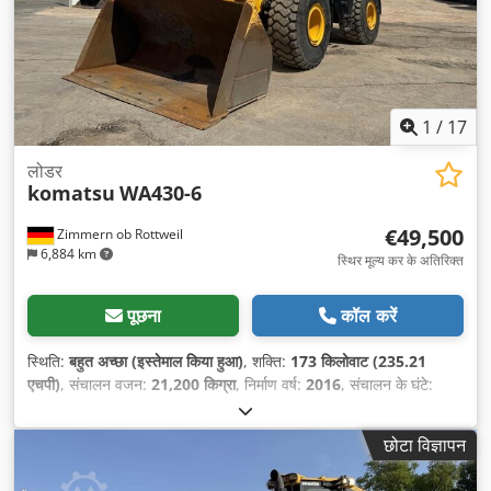
1
/
17
लोडर
komatsu
WA430-6
€49,500
Zimmern ob Rottweil
6,884 km
स्थिर मूल्य कर के अतिरिक्त
पूछना
कॉल करें
स्थिति:
बहुत अच्छा (इस्तेमाल किया हुआ)
, शक्ति:
173 किलोवाट (235.21
एचपी)
, संचालन वजन:
21,200 किग्रा
, निर्माण वर्ष:
2016
, संचालन के घंटे:
8,296 h
, उपकरण:
एयर कंडीशनिंग, मानक फावड़ा
,
छोटा विज्ञापन