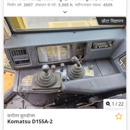
निर्माण वर्ष:
2007
, संचालन के घंटे:
5,005 h
, मशीन/वाहन संख्या:
4509
,
छोटा विज्ञापन
1
/
22
क्रॉलर बुलडोजर
Komatsu
D155A-2