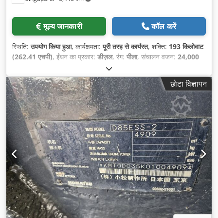
मूल्य जानकारी
कॉल करें
स्थिति:
उपयोग किया हुआ
, कार्यक्षमता:
पूरी तरह से कार्यरत
, शक्ति:
193 किलोवाट
(262.41 एचपी)
, ईंधन का प्रकार:
डीज़ल
, रंग:
पीला
, संचालन वजन:
24,000
किग्रा
, टायर की स्थिति:
70 प्रतिशत
, निर्माण वर्ष:
2002
, मशीन/वाहन संख्या:
50561
,
छोटा विज्ञापन