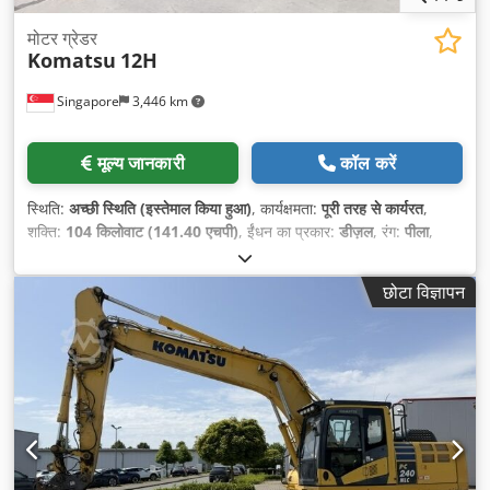
मोटर ग्रेडर
Komatsu
12H
Singapore
3,446 km
मूल्य जानकारी
कॉल करें
स्थिति:
अच्छी स्थिति (इस्तेमाल किया हुआ)
, कार्यक्षमता:
पूरी तरह से कार्यरत
,
शक्ति:
104 किलोवाट (141.40 एचपी)
, ईंधन का प्रकार:
डीज़ल
, रंग:
पीला
,
संचालन वजन:
15,800 किग्रा
, टायर की स्थिति:
80 प्रतिशत
, निर्माण वर्ष:
1995
, संचालन के घंटे:
9,328 h
, मशीन/वाहन संख्या:
4XM00545
, उपकरण:
छोटा विज्ञापन
कैबिन, हाइड्रोलिक्स
,