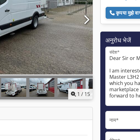
कृपया मुझे व
अनुरोध भेजें
संदेश*
1
/
15
नाम*