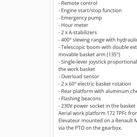
- Remote control
- Engine start/stop function
- Emergency pump
- Hour meter
- 2 x A-stabilizers
- 400° slewing range with hydrauli
- Telescopic boom with double ext
movable basket arm (135°)
- Single-lever joystick proportion
the work basket
- Overload sensor
- 2 x 60° electric basket rotation
- Rear platform with aluminum ch
- Flashing beacons
- 230V power socket in the basket
Aerial work platform 172 TPFc fr
Elevateur mounted on a Renault M
via the PTO on the gearbox.