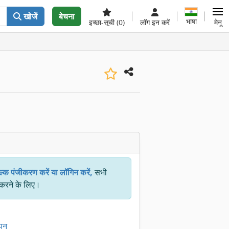
खोजें
बेचना
भाषा
इच्छा-सूची
(0)
लॉग इन करें
मेनू
ल्क पंजीकरण करें या लॉगिन करें,
सभी
 करने के लिए।
ापन