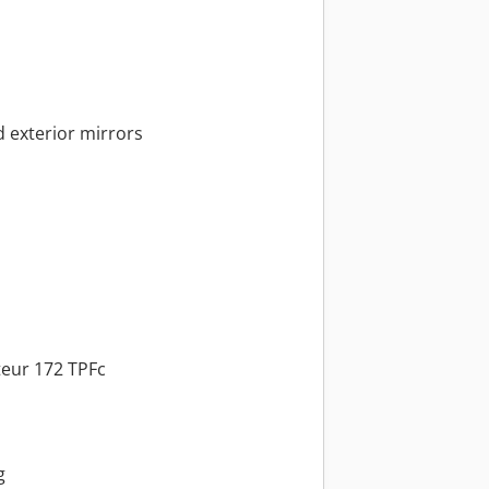
d exterior mirrors
teur 172 TPFc
g