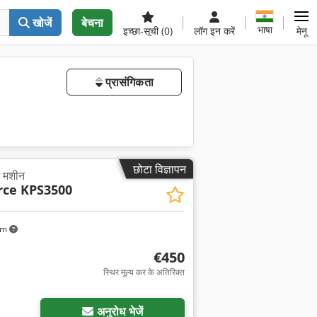
खोजें
बेचना
भाषा
इच्छा-सूची
(0)
लॉग इन करें
मेनू
प्रासंगिकता
छोटा विज्ञापन
ग मशीन
rce KPS3500
km
€450
स्थिर मूल्य कर के अतिरिक्त
अनुरोध भेजें