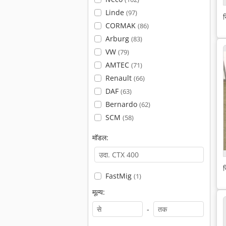
Linde
(97)
स
CORMAK
(86)
Arburg
(83)
VW
(79)
AMTEC
(71)
Renault
(66)
DAF
(63)
Bernardo
(62)
SCM
(58)
मॉडल:
स
FastMig
(1)
मूल्य:
-