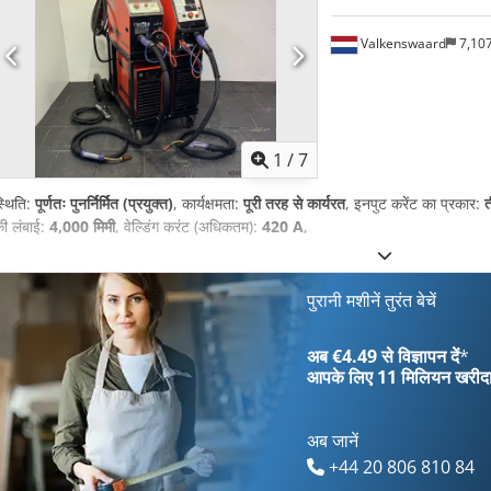
Valkenswaard
7,10
1
/
7
्थिति:
पूर्णतः पुनर्निर्मित (प्रयुक्त)
, कार्यक्षमता:
पूरी तरह से कार्यरत
, इनपुट करेंट का प्रकार:
ी लंबाई:
4,000 मिमी
, वेल्डिंग करंट (अधिकतम):
420 A
,
पुरानी मशीनें तुरंत बेचें
अब €4.49 से विज्ञापन दें
*
आपके लिए
11 मिलियन खरीद
अब जानें
+44 20 806 810 84