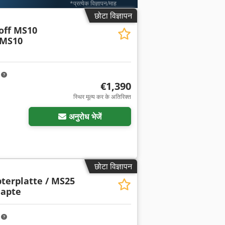
*प्रत्येक विज्ञापन/माह
छोटा विज्ञापन
off MS10
 MS10
m
€1,390
स्थिर मूल्य कर के अतिरिक्त
अनुरोध भेजें
छोटा विज्ञापन
terplatte / MS25
apte
m