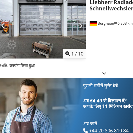
Liebherr
Radlad
Schnellwechsler
Burghaun
6,808 k
1
/
10
्थिति:
उपयोग किया हुआ
,
पुरानी मशीनें तुरंत बेचें
अब €4.49 से विज्ञापन दें
*
आपके लिए
11 मिलियन खरीद
अब जानें
+44 20 806 810 84