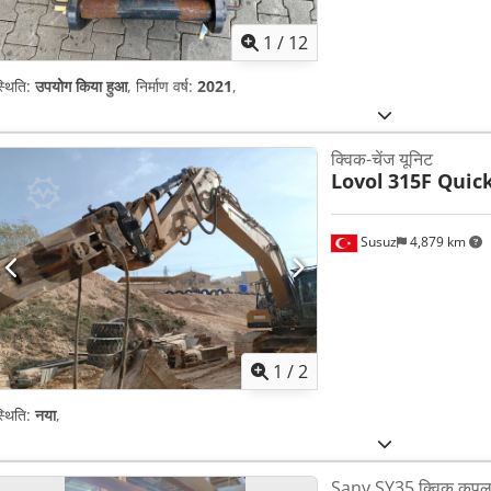
1
/
12
्थिति:
उपयोग किया हुआ
, निर्माण वर्ष:
2021
,
क्विक-चेंज यूनिट
Lovol
315F Quic
Susuz
4,879 km
1
/
2
्थिति:
नया
,
Sany SY35 क्विक कपल