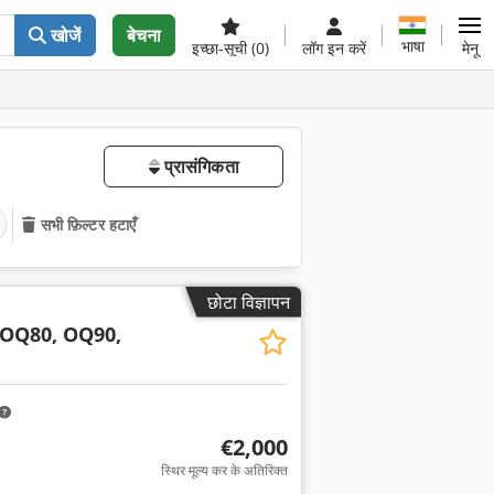
खोजें
बेचना
भाषा
इच्छा-सूची
(0)
लॉग इन करें
मेनू
प्रासंगिकता
सभी फ़िल्टर हटाएँ
छोटा विज्ञापन
 OQ80, OQ90,
€2,000
स्थिर मूल्य कर के अतिरिक्त