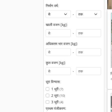
निर्माण वर्ष:
-
खाली वजन [kg]:
-
अधिकतम भार वजन [kg]:
-
कुल वजन [kg]:
-
स
अ
धुरा विन्यास:
1 धुरी
(7)
2 धुरा
(10)
3 धुरी
(4)
प्रथम पंजीकरण: