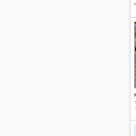
ल
स
स
7