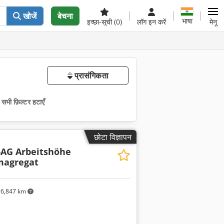
खोजें
बेचना
भाषा
इच्छा-सूची
(0)
लॉग इन करें
मेनू
प्रासंगिकता
सभी फ़िल्टर हटाएँ
छोटा विज्ञापन
6AG Arbeitshöhe
magregat
6,847 km