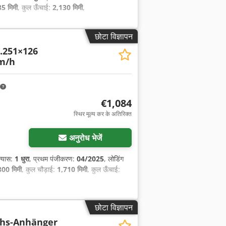
5 मिमी
, कुल ऊँचाई:
2,130 मिमी
,
छोटा विज्ञापन
.251×126
km/h
€1,084
स्थिर मूल्य कर के अतिरिक्त
अनुरोध भेजें
िन्यास:
1 धुरा
, प्रथम पंजीकरण:
04/2025
, लोडिंग
300 मिमी
, कुल चौड़ाई:
1,710 मिमी
, कुल ऊँचाई:
छोटा विज्ञापन
chs-Anhänger