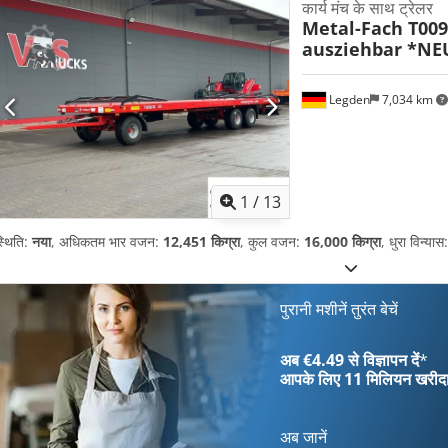
कार्य मंच के साथ ट्रेलर
Metal-Fach T009
ausziehbar *NE
Legden
7,034 km
1
/
13
्थिति:
नया
, अधिकतम भार वजन:
12,451 किग्रा
, कुल वजन:
16,000 किग्रा
, धुरा विन्यास
पुरानी मशीनें तुरंत बेचें
अब €4.49 से विज्ञापन दें
*
आपके लिए
11 मिलियन खरीद
अब जानें