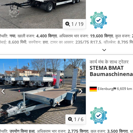
1
/
19
्थिति:
नया
, खाली वजन:
4,400 किग्रा
, अधिकतम भार वजन:
19,600 किग्रा
, कुल वजन:
ंबाई:
8,600 मिमी
, सस्पेंशन:
हवा
, टायर का आकार:
235/75 R17,5
, व्हीलबेस:
8,795 मि
कार्य मंच के साथ ट्रेलर
STEMA
BMAT
Baumaschinena
Eilenburg
6,609 km
1
/
6
्थिति:
उपयोग किया हुआ
, अधिकतम भार वजन:
2,775 किग्रा
, कुल वजन:
3,500 किग्रा
, ध