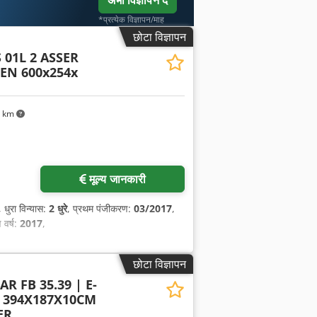
अभी विज्ञापन दें
*प्रत्येक विज्ञापन/माह
छोटा विज्ञापन
01L 2 ASSER
N 600x254x
1 km
मूल्य जानकारी
, धुरा विन्यास:
2 धुरे
, प्रथम पंजीकरण:
03/2017
,
ण वर्ष:
2017
,
छोटा विज्ञापन
R FB 35.39 | E-
 394X187X10CM
ER