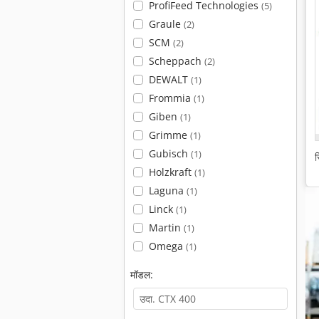
ProfiFeed Technologies
(5)
Graule
(2)
SCM
(2)
Scheppach
(2)
DEWALT
(1)
Frommia
(1)
Giben
(1)
Grimme
(1)
Gubisch
(1)
स
Holzkraft
(1)
Laguna
(1)
Linck
(1)
Martin
(1)
Omega
(1)
मॉडल: