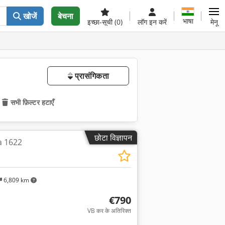
खोजें
बेचना
भाषा
इच्छा-सूची
(0)
लॉग इन करें
मेनू
प्रासंगिकता
सभी फ़िल्टर हटाएँ
छोटा विज्ञापन
ia 1622
6,809 km
€790
VB कर के अतिरिक्त