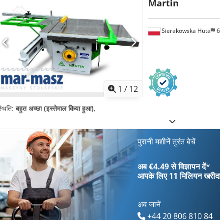
Martin
Sierakowska Huta
6
1
/
12
्थिति:
बहुत अच्छा (इस्तेमाल किया हुआ)
,
पुरानी मशीनें तुरंत बेचें
अब €4.49 से विज्ञापन दें
*
आपके लिए
11 मिलियन खरीद
अब जानें
+44 20 806 810 84