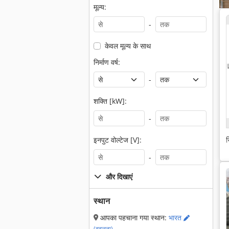
मूल्य:
-
केवल मूल्य के साथ
निर्माण वर्ष:
-
शक्ति [kW]:
-
स
इनपुट वोल्टेज [V]:
-
और दिखाएं
स्थान
आपका पहचाना गया स्थान:
भारत
(बदलना)