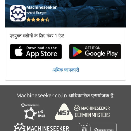
Machineseeker
मरने के कास्टिंग मशीन
स्टोर में निःशुल्क
मशीन वाइस 200 मिमी
वाइस 200 एमएम
प्रयुक्त मशीनों के लिए नंबर 1 ऐप!
सफाई उपकरण
स् पेक् टर तकनीक
अधिक जानकारी
Machineseeker.co.in आधिकारिक प्रायोजक है: