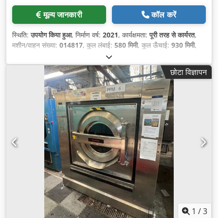
मूल्य जानकारी
कॉल करें
स्थिति:
उपयोग किया हुआ
, निर्माण वर्ष:
2021
, कार्यक्षमता:
पूरी तरह से कार्यरत
,
मशीन/वाहन संख्या:
014817
, कुल लंबाई:
580 मिमी
, कुल ऊँचाई:
930 मिमी
,
कुल चौड़ाई:
460 मिमी
, कुल वजन:
26 किग्रा
, पानी टैंक की क्षमता:
30 l
,
छोटा विज्ञापन
1
/
3