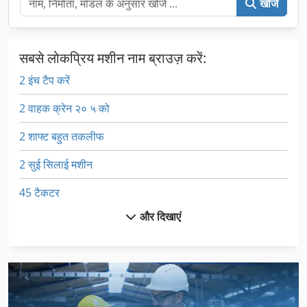
खोजें
सबसे लोकप्रिय मशीन नाम ब्राउज़ करें:
2 इंच टैप करें
2 वाहक क्रेन २० ५ को
2 शाफ्ट बहुत तकलीफ
2 सुई सिलाई मशीन
45 टैकटर
और दिखाएं
Fngj 32
Sxe P
अनुदैर्ध्य और अनुप्रस्थ की कृपा ३०२२
उपकरण के लिए ट्रॉली