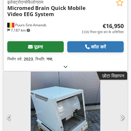
इलेक्ट्रोएन्सेफैलोग्राम
Micromed
Brain Quick Mobile
Video EEG System
€16,950
Puurs-Sint-Amands
7,187 km
EXW स्थिर मूल्य कर के अतिरिक्त
पूछना
कॉल करें
निर्माण वर्ष:
2023
, स्थिति:
नया
,
छोटा विज्ञापन