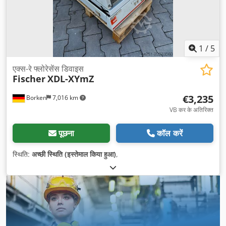
1
/
5
एक्स-रे फ्लोरेसेंस डिवाइस
Fischer
XDL-XYmZ
€3,235
Borken
7,016 km
VB कर के अतिरिक्त
पूछना
कॉल करें
स्थिति:
अच्छी स्थिति (इस्तेमाल किया हुआ)
,