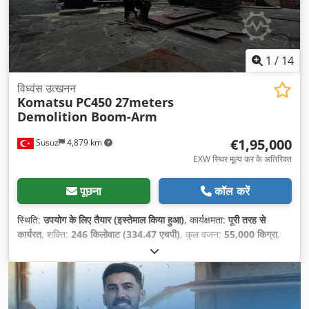
1
/
14
विध्वंस उत्खनन
Komatsu
PC450 27meters
Demolition Boom-Arm
€1,95,000
Susuz
4,879 km
EXW स्थिर मूल्य कर के अतिरिक्त
पूछना
कॉल करें
स्थिति:
उपयोग के लिए तैयार (इस्तेमाल किया हुआ)
, कार्यक्षमता:
पूरी तरह से
कार्यरत
, शक्ति:
246 किलोवाट (334.47 एचपी)
, कुल वजन:
55,000 किग्रा
,
निर्माण वर्ष:
2024
, संचालन के घंटे:
16,300 h
, मशीन/वाहन संख्या:
KMTP0087T02020305
,