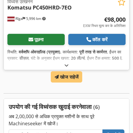
विध्वंस उत्खनन
Komatsu
PC450HRD-7EO
€98,000
Rīga
5,996 km
EXW स्थिर मूल्य कर के अतिरिक्त
पूछना
कॉल करें
स्थिति:
वर्कशॉप ओवरहॉल्ड (प्रयुक्त)
, कार्यक्षमता:
पूरी तरह से कार्यरत
, ईंधन का
प्रकार:
डीज़ल
, घंटे के अनुसार ईंधन खपत:
20 ली/घं
, ईंधन टैंक क्षमता:
500 l
,
रंग:
पीला
, कुल वजन:
45,000 किग्रा
, उठाने की ऊँचाई:
28 मिमी
, चेन की स्थिति:
80 प्रतिशत
, उत्सर्जन श्रेणी:
यूरो 3
, बकेट आयतन:
3 मी³
, निर्माण वर्ष:
2006
,
खोज सहेजें
संचालन के घंटे:
13,030 h
, मशीन/वाहन संख्या:
7004
, उपकरण:
एयर
कंडीशनिंग, ऑनबोर्ड कम्प्यूटर, कैबिन, झुकाव गाड़ी, मानक फावड़ा, समायोज्य बूम,
सिर रक्षक, स्टील ट्रैक, हाइड्रॉलिक हथौड़ा, हाइड्रोलिक्स
,
उपयोग की गई विध्वंसक खुदाई करनेवाला
(6)
अब 2,00,000 से अधिक प्रयुक्त मशीनों के साथ पूरे
Machineseeker में खोजें।