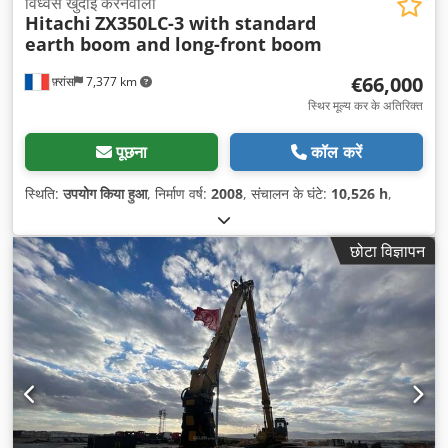
विध्वंस खुदाई करनेवाला
Hitachi
ZX350LC-3 with standard
earth boom and long-front boom
€66,000
फ़्रांस
7,377 km
स्थिर मूल्य कर के अतिरिक्त
पूछना
कॉल करें
स्थिति:
उपयोग किया हुआ
, निर्माण वर्ष:
2008
, संचालन के घंटे:
10,526 h
,
छोटा विज्ञापन