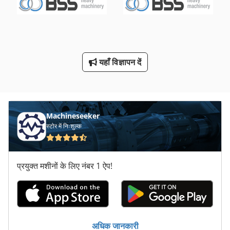
मशीन वाइस 200 मिमी
लिदा अभियोक्ता 24
यहाँ विज्ञापन दें
वाइस 200 एमएम
सवारी-स्वीपर पर
स् पेक् टर तकनीक
Machineseeker
स्टोर में निःशुल्क
प्रयुक्त मशीनों के लिए नंबर 1 ऐप!
अधिक जानकारी