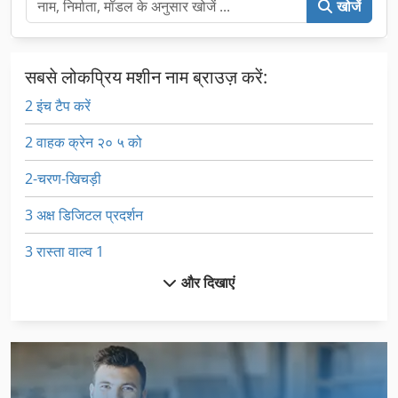
खोजें
सबसे लोकप्रिय मशीन नाम ब्राउज़ करें:
2 इंच टैप करें
2 वाहक क्रेन २० ५ को
2-चरण-खिचड़ी
3 अक्ष डिजिटल प्रदर्शन
3 रास्ता वाल्व 1
और दिखाएं
Fngj 32
Si 68
Sxe P
Veb