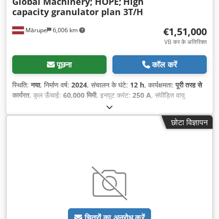
Global Machinery; HOPE;
High
capacity granulator plan 3T/H
€1,51,000
Mārupe
6,006 km
VB कर के अतिरिक्त
पूछना
कॉल करें
स्थिति:
नया
, निर्माण वर्ष:
2024
, संचालन के घंटे:
12 h
, कार्यक्षमता:
पूरी तरह से
कार्यरत
, कुल ऊँचाई:
60,000 मिमी
, इनपुट करंट:
250 A
, संपीड़ित वायु
कनेक्शन:
6.2 छड़
, इनपुट वोल्टेज:
380 V
, वारंटी अवधि:
24 महीने
, उपकरण:
प्रलेखन / मैन्युअल
,
छोटा विज्ञापन
चित्रों का अनुरोध करें