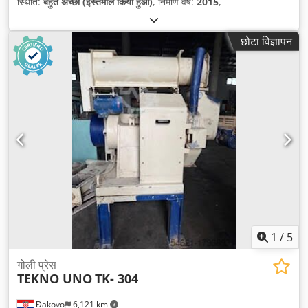
स्थिति:
बहुत अच्छा (इस्तेमाल किया हुआ)
, निर्माण वर्ष:
2015
,
छोटा विज्ञापन
1
/
5
गोली प्रेस
TEKNO UNO
TK- 304
Đakovo
6,121 km