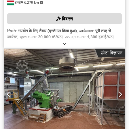
हंगरी
6,279 km
विवरण
स्थिति:
उपयोग के लिए तैयार (इस्तेमाल किया हुआ)
, कार्यक्षमता:
पूरी तरह से
कार्यरत
, चूषण क्षमता:
20,000 म³/घंटा
, उत्पादन क्षमता:
1,300 इकाई/घंटा
,
छोटा विज्ञापन