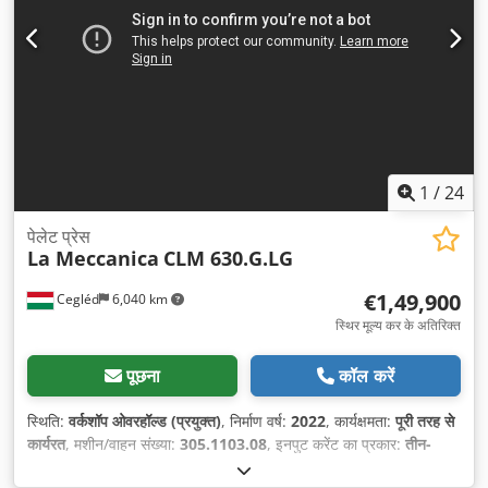
1
/
24
पेलेट प्रेस
La Meccanica
CLM 630.G.LG
€1,49,900
Cegléd
6,040 km
स्थिर मूल्य कर के अतिरिक्त
पूछना
कॉल करें
स्थिति:
वर्कशॉप ओवरहॉल्ड (प्रयुक्त)
, निर्माण वर्ष:
2022
, कार्यक्षमता:
पूरी तरह से
कार्यरत
, मशीन/वाहन संख्या:
305.1103.08
, इनपुट करेंट का प्रकार:
तीन-
चरणीय
,