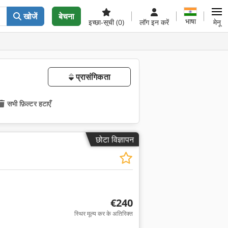
खोजें
बेचना
भाषा
इच्छा-सूची
(0)
लॉग इन करें
मेनू
प्रासंगिकता
सभी फ़िल्टर हटाएँ
छोटा विज्ञापन
€240
स्थिर मूल्य कर के अतिरिक्त