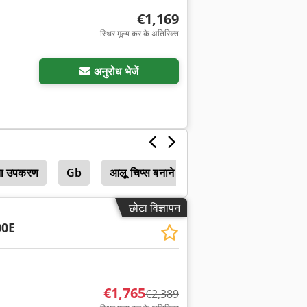
€1,169
स्थिर मूल्य कर के अतिरिक्त
अनुरोध भेजें
छता उपकरण
Gb
आलू चिप्स बनाने की मशीन
छोटा विज्ञापन
00E
€1,765
€2,389