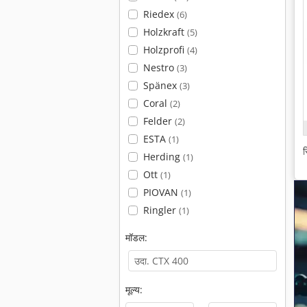
Riedex
(6)
Holzkraft
(5)
Holzprofi
(4)
Nestro
(3)
Spänex
(3)
Coral
(2)
Felder
(2)
ESTA
(1)
स
Herding
(1)
Ott
(1)
PIOVAN
(1)
Ringler
(1)
मॉडल:
मूल्य: