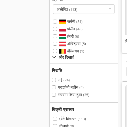
असीमित
(113)
जर्मनी
(51)
पोलैंड
(48)
हंगरी
(6)
स
ऑस्ट्रिया
(5)
बेल्जियम
(1)
और दिखाएं
स्थिति
मशीन हटना
फिल्मों हटना
चलनी ट्रे
नई
(74)
प्रदर्शनी मशीन
(4)
उपयोग किया हुआ
(35)
बिक्री प्रारूप
छोटे विज्ञापन
(113)
नीलामी
(0)