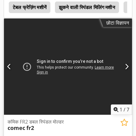
ब
टेबल फ्रेज़िंग मशीनें
झुकने वाली स्पिंडल मिलिंग मशीन
एम स
छोटा विज्ञापन
1
/
7
कॉमेक FR2 डबल स्पिंडल मोल्डर
comec
fr2