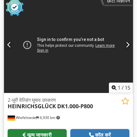
छोटा विज्ञापन
1
/
15
2-धुरी वेल्डिंग घुमाव उपकरण
HEINRICHSGLÜCK
DK1.000-P800
Wiefelstede
6,930 km
मूल्य जानकारी
कॉल करें