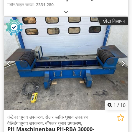
मशीन/वाहन संख्या:
2331 280
,
छोटा विज्ञापन
1
/
10
कंटेनर घुमाव उपकरण, रोलर ब्लॉक घुमाव उपकरण,
वेल्डिंग घुमाव उपकरण, बॉयलर घुमाव उपकरण,
PH Maschinenbau
PH-RBA 30000-