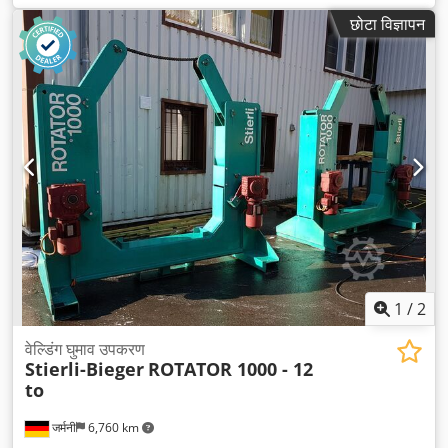
छोटा विज्ञापन
1
/
2
वेल्डिंग घुमाव उपकरण
Stierli-Bieger
ROTATOR 1000 - 12
to
जर्मनी
6,760 km