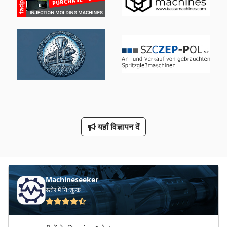
यहाँ विज्ञापन दें
Machineseeker
स्टोर में निःशुल्क