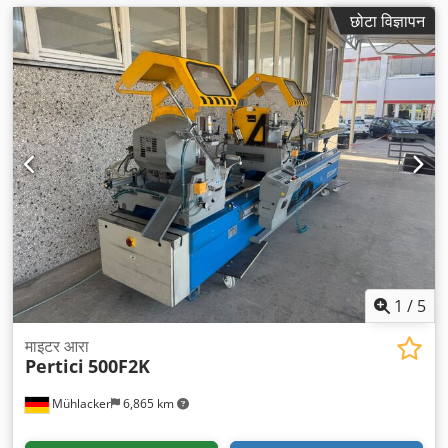
छोटा विज्ञापन
1
/
5
माइटर आरा
Pertici
500F2K
Mühlacker
6,865 km