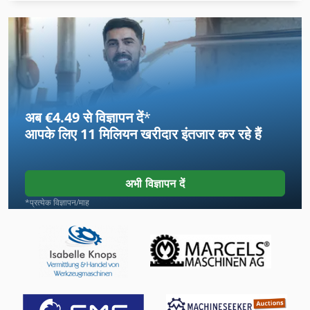
उपकरण और कटर चक्की
उपकरण कैसेट
उपकरण धारकों
उपकरण परिवर्तक के साथ सीएनसी मिलिंग मशीन
अब €4.49 से विज्ञापन दें
*
उपकरण मंत्रिमंडलों
आपके लिए
11 मिलियन खरीदार
इंतजार कर रहे हैं
उपकरण मापन
उपकरण मापने मशीन
अभी विज्ञापन दें
कांत उपकरण
*प्रत्येक विज्ञापन/माह
डाइविंग उपकरण
देखा शाफ्ट व्यास 30 मिमी
पूरी तरह से स्वचालित