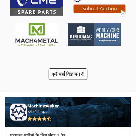
पूरी तरह से स्वचालित रूप से देखा
बार उपकरण
मनका उपकरण
मशीन उपकरण
मशीन वाइस 200 मिमी
मिनी पक उपकरण
यहाँ विज्ञापन दें
मिलिंग कटर
विंडो उपकरण
Machineseeker
स्टोर में निःशुल्क
प्रयुक्त मशीनों के लिए नंबर 1 ऐप!