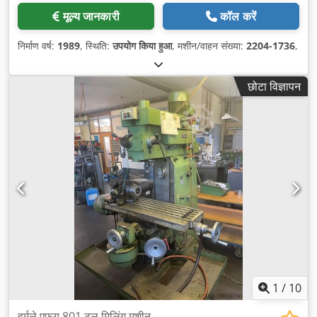
मूल्य जानकारी
कॉल करें
निर्माण वर्ष:
1989
, स्थिति:
उपयोग किया हुआ
, मशीन/वाहन संख्या:
2204-1736
,
छोटा विज्ञापन
1
/
10
हर्मले एफयू 801 टूल मिलिंग मशीन