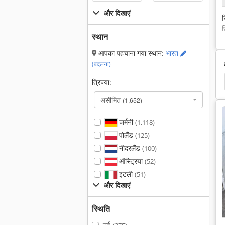
और दिखाएं
स
छ
स्थान
आपका पहचाना गया स्थान:
भारत
(बदलना)
 धुआं 100
बीटीएस 250
टॉर्क 600 एनएम
पवन संरक्षण
त्रिज्या:
असीमित
(1,652)
जर्मनी
(1,118)
पोलैंड
(125)
नीदरलैंड
(100)
ऑस्ट्रिया
(52)
इटली
(51)
और दिखाएं
स्थिति