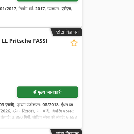
01/2017
, निर्माण वर्ष:
2017
, उपकरण:
एबीएस,
छोटा विज्ञापन
 LL Pritsche FASSI
मूल्य जानकारी
03 एचपी)
, प्रथम पंजीकरण:
08/2018
, ईंधन का
/2026
, ब्रेक:
रिटारडर
, रंग:
चांदी
, गियरिंग प्रकार:
 ऊँचाई:
3,850 मिमी
, लोडिंग स्पेस की लंबाई:
6,658
क्ट्रॉनिक स्टेबिलिटी प्रोग्राम (ESP), एबीएस, एयर
छोटा विज्ञापन