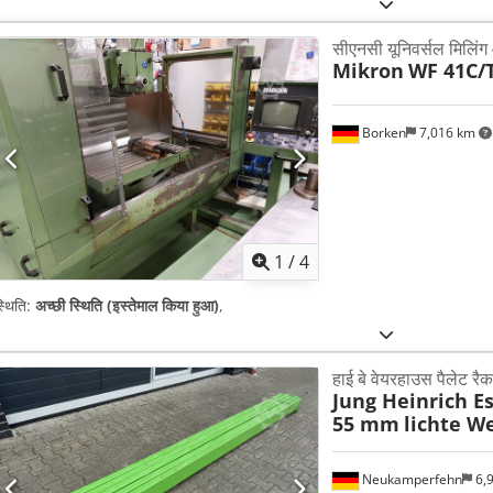
सीएनसी यूनिवर्सल मिलिंग
Mikron
WF 41C/
Borken
7,016 km
1
/
4
्थिति:
अच्छी स्थिति (इस्तेमाल किया हुआ)
,
हाई बे वेयरहाउस पैलेट रैक 
Jung Heinrich Es
55 mm
lichte W
Neukamperfehn
6,