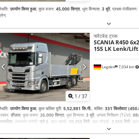
्थिति:
उपयोग किया हुआ
, कुल वजन:
45,000 किग्रा
, धुरा विन्यास:
3 धुरे
, प्रथम पंजीकरण:
्रेन
,
फ्लैटबेड ट्रक
SCANIA
R450 6x2
155 LK Lenk/Lift
Legden
7,034 km
1
/
37
्थिति:
उपयोग किया हुआ
, कुल चलित दूरी:
5,52,881 कि.मी.
, शक्ति:
331 किलोवाट (450.
्रकार:
डीज़ल
, कुल वजन:
26,000 किग्रा
, धुरा विन्यास:
3 धुरे
, अगला निरीक्षण (TÜV):
08
्वचालित
, उत्सर्जन श्रेणी:
यूरो 6
, कुल लंबाई:
10,250 मिमी
, कुल चौड़ाई:
2,550 मिमी
, कुल
िमी
, लोडिंग स्पेस की चौड़ाई:
2,486 मिमी
, लोडिंग स्पेस की ऊँचाई:
900 मिमी
, उपकरण:
इले
ंडीशनिंग, कालिख फिल्टर, क्रेन, नेविगेशन प्रणाली, पार्किंग हीटर
,