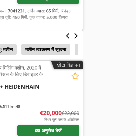
ख्या:
7041231
, टर्निंग व्यास:
65 मिमी
, स्पिंडल
्रा दूरी:
450 मिमी
, कुल वजन:
5,000 किग्रा
,
 मशीन
मशीन उपकरण में सूखना
खिड़की मिलिंग उपकरण
म
छोटा विज्ञापन
 मिलिंग मशीन, 2020 में
्सिस के लिए डिवाइडर के
 + HEIDENHAIN
6,811 km
€20,000
€22,000
स्थिर मूल्य कर के अतिरिक्त
अनुरोध भेजें