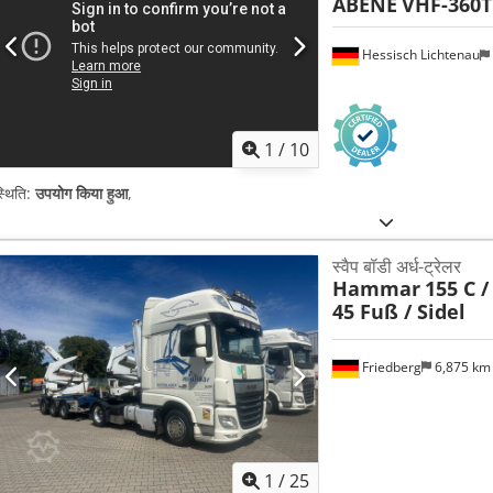
ABENE
VHF-360T
Hessisch Lichtenau
1
/
10
्थिति:
उपयोग किया हुआ
,
स्वैप बॉडी अर्ध-ट्रेलर
Hammar
155 C /
45 Fuß / Sidel
Friedberg
6,875 k
1
/
25