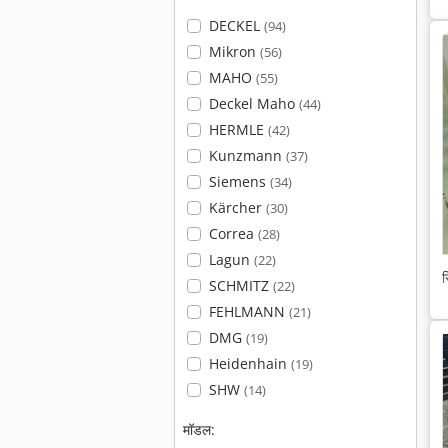
DECKEL
(94)
Mikron
(56)
MAHO
(55)
Deckel Maho
(44)
HERMLE
(42)
Kunzmann
(37)
Siemens
(34)
Kärcher
(30)
Correa
(28)
Lagun
(22)
स
SCHMITZ
(22)
FEHLMANN
(21)
DMG
(19)
Heidenhain
(19)
SHW
(14)
मॉडल: