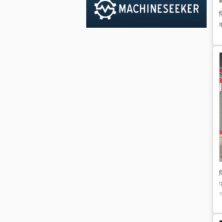
स
क
स
प
स
म
क