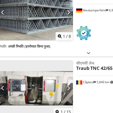
Neukamperfehn
6,
1
/
8
्थिति:
अच्छी स्थिति (इस्तेमाल किया हुआ)
,
सीएनसी लेथ
Traub
TNC 42/65
Căpleni
5,849 km
1
/
15