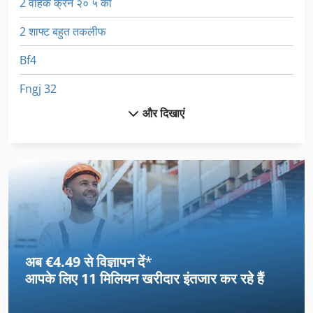
2 वाहक क्रेन २० ५ को
2 शाफ्ट बहुत तकलीफ
Bf4
Fngj 32
और दिखाएं
Gb
Sxe P
अनुदैर्ध्य और अनुप्रस्थ की कृपा ३०२२
उपकरण और सहायक उपकरण के साथ लकड़ी खराद
उपकरण परिवर्तक के साथ सीएनसी मिलिंग मशीन
अब €4.49 से विज्ञापन दें
*
एम सी
आपके लिए
11 मिलियन खरीदार
इंतजार कर रहे हैं
डबल लहरें