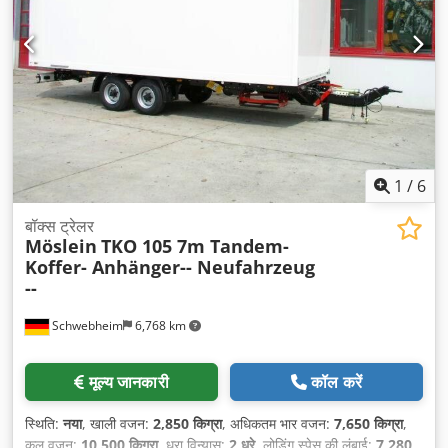
1
/
6
बॉक्स ट्रेलर
Möslein
TKO 105 7m Tandem-
Koffer- Anhänger-- Neufahrzeug
--
Schwebheim
6,768 km
मूल्य जानकारी
कॉल करें
स्थिति:
नया
, खाली वजन:
2,850 किग्रा
, अधिकतम भार वजन:
7,650 किग्रा
,
कुल वजन:
10,500 किग्रा
, धुरा विन्यास:
2 धुरे
, लोडिंग स्पेस की लंबाई:
7,280