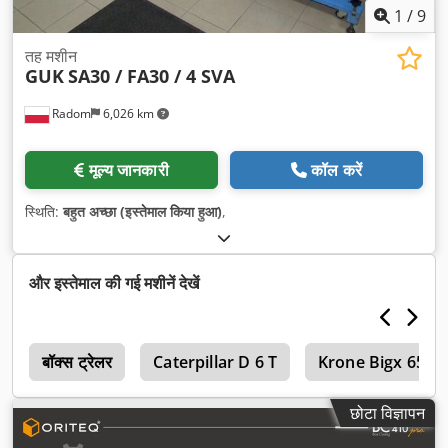
1
/
9
तह मशीन
GUK
SA30 / FA30 / 4 SVA
Radom
6,026 km
मूल्य जानकारी
कॉल करें
स्थिति:
बहुत अच्छा (इस्तेमाल किया हुआ)
,
और इस्तेमाल की गई मशीनें देखें
न
बॉक्स ट्रेलर
Caterpillar D 6 T
Krone Bigx 650
छोटा विज्ञापन