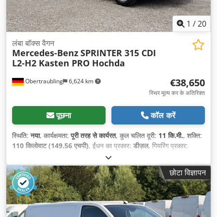
1
/
20
लंबा बॉक्स वैगन
Mercedes-Benz
SPRINTER 315 CDI
L2-H2 Kasten PRO Hochda
€38,650
Obertraubling
6,624 km
स्थिर मूल्य कर के अतिरिक्त
पूछना
कॉल करें
स्थिति:
नया
, कार्यक्षमता:
पूरी तरह से कार्यरत
, कुल चलित दूरी:
11 कि.मी.
, शक्ति:
110 किलोवाट (149.56 एचपी)
, ईंधन का प्रकार:
डीज़ल
, गियरिंग प्रकार:
यांत्रिक
, व्हीलबेस:
3,665 मिमी
, कुल वजन:
3,500 किग्रा
, खाली वजन:
2,130
किग्रा
, अधिकतम भार वजन:
1,370 किग्रा
, प्रथम पंजीकरण:
04/2026
, अगला
छोटा विज्ञापन
निरीक्षण (TÜV):
09/2028
, उत्सर्जन श्रेणी:
यूरो 6e
, रंग:
सफ़ेद
, सीटों की
संख्या:
3
, पिछले मालिकों की संख्या:
1
, निर्माण वर्ष:
2026
, उपकरण:
अतिरिक्त
हेडलाइट्स, इम्मोबिलाइज़र प्रणाली, इलेक्ट्रॉनिक स्टेबिलिटी प्रोग्राम (ESP),
एबीएस, एयर कंडीशनिंग, एयरबैग, कालिख फिल्टर, केंद्रीय लॉकिंग, क्रूज़
नियंत्रण, गाड़ी का पंजीकरण, ग्रीष्मकालीन टायर, ट्रक पंजीकरण, नेविगेशन