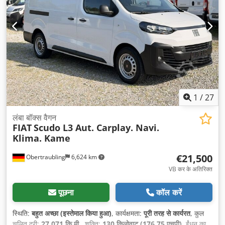
प्रणाली, पावर असिस्टेड स्टीयरिंग, पुराने वाहन की वारंटी, फॉग लाइट्स, स्लाइडिंग
दरवाज़ा
,
1
/
27
लंबा बॉक्स वैगन
FIAT
Scudo L3 Aut. Carplay. Navi.
Klima. Kame
€21,500
Obertraubling
6,624 km
VB कर के अतिरिक्त
पूछना
कॉल करें
स्थिति:
बहुत अच्छा (इस्तेमाल किया हुआ)
, कार्यक्षमता:
पूरी तरह से कार्यरत
, कुल
चलित दूरी:
27,071 कि.मी.
, शक्ति:
130 किलोवाट (176.75 एचपी)
, ईंधन का