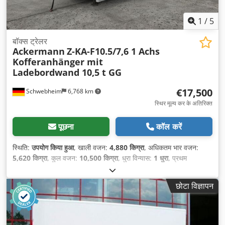
1
/
5
बॉक्स ट्रेलर
Ackermann
Z-KA-F10.5/7,6 1 Achs
Kofferanhänger mit
Ladebordwand 10,5 t GG
€17,500
Schwebheim
6,768 km
स्थिर मूल्य कर के अतिरिक्त
पूछना
कॉल करें
स्थिति:
उपयोग किया हुआ
, खाली वजन:
4,880 किग्रा
, अधिकतम भार वजन:
5,620 किग्रा
, कुल वजन:
10,500 किग्रा
, धुरा विन्यास:
1 धुरा
, प्रथम
पंजीकरण:
01/2019
, लोडिंग स्पेस की लंबाई:
7,450 मिमी
, लोडिंग स्पेस की
चौड़ाई:
2,490 मिमी
, लोडिंग स्पेस की ऊँचाई:
3,100 मिमी
, लोडिंग स्पेस वॉल्यूम:
छोटा विज्ञापन
57 मी³
, सस्पेंशन:
हवा
, टायर का आकार:
235 / 75 R 17,5
, रंग:
अन्य
, गियरिंग
प्रकार:
अन्य
, सामने के टायर का आकार:
235 / 75 R 17,5
, रियर टायर का
आकार:
235 / 75 R 17,5
, चालक केबिन:
अन्य
, उत्सर्जन श्रेणी:
कोई नहीं
,
उपकरण:
एबीएस, टेल लिफ्ट, संपीड़ित वायु ब्रेक
,