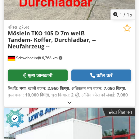
1
/
15
बॉक्स ट्रेलर
Möslein
TKO 105 D 7m weiß
Tandem- Koffer, Durchladbar, --
Neufahrzeug --
Schwebheim
6,768 km
मूल्य जानकारी
कॉल करें
स्थिति:
नया
, खाली वजन:
2,950 किग्रा
, अधिकतम भार वजन:
7,050 किग्रा
,
कुल वजन:
10,000 किग्रा
, धुरा विन्यास:
2 धुरे
, लोडिंग स्पेस की लंबाई:
7,080
मिमी
, लोडिंग स्पेस की चौड़ाई:
2,480 मिमी
, लोडिंग स्पेस की ऊँचाई:
2,520 मिमी
,
लोडिंग स्पेस वॉल्यूम:
44 मी³
, सस्पेंशन:
हवा
, टायर का आकार:
245 / 70 R
छोटा विज्ञापन
17,5
, व्हीलबेस:
990 मिमी
, रंग:
अन्य
, गियरिंग प्रकार:
अन्य
, सामने के टायर का
आकार:
245 / 70 R 17,5
, रियर टायर का आकार:
245 / 70 R 17,5
, चालक
केबिन:
अन्य
, उत्सर्जन श्रेणी:
कोई नहीं
, ईंधन:
बायोडीज़ल
, उपकरण:
एबीएस,
संपीड़ित वायु ब्रेक
,