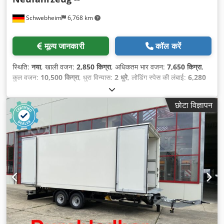
Schwebheim
6,768 km
मूल्य जानकारी
कॉल करें
स्थिति:
नया
, खाली वजन:
2,850 किग्रा
, अधिकतम भार वजन:
7,650 किग्रा
,
कुल वजन:
10,500 किग्रा
, धुरा विन्यास:
2 धुरे
, लोडिंग स्पेस की लंबाई:
6,280
मिमी
, लोडिंग स्पेस की चौड़ाई:
2,480 मिमी
, लोडिंग स्पेस की ऊँचाई:
2,520 मिमी
,
लोडिंग स्पेस वॉल्यूम:
39 मी³
, सस्पेंशन:
हवा
, टायर का आकार:
235 / 75 R
छोटा विज्ञापन
17,5
, व्हीलबेस:
990 मिमी
, रंग:
अन्य
, गियरिंग प्रकार:
अन्य
, सामने के टायर का
आकार:
235 / 75 R 17,5
, रियर टायर का आकार:
235 / 75 R 17,5
, चालक
केबिन:
अन्य
, उत्सर्जन श्रेणी:
कोई नहीं
, ईंधन:
बायोडीज़ल
, उपकरण:
एबीएस,
संपीड़ित वायु ब्रेक
,