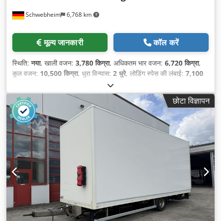
Schwebheim
6,768 km
मूल्य जानकारी
कॉल करें
स्थिति:
नया
, खाली वजन:
3,780 किग्रा
, अधिकतम भार वजन:
6,720 किग्रा
,
कुल वजन:
10,500 किग्रा
, धुरा विन्यास:
2 धुरे
, लोडिंग स्पेस की लंबाई:
7,100
मिमी
, लोडिंग स्पेस की चौड़ाई:
2,480 मिमी
, लोडिंग स्पेस की ऊँचाई:
2,420 मिमी
,
लोडिंग स्पेस वॉल्यूम:
42 मी³
, सस्पेंशन:
हवा
, टायर का आकार:
245/70 R 17,5
,
छोटा विज्ञापन
व्हीलबेस:
990 मिमी
, रंग:
अन्य
, गियरिंग प्रकार:
अन्य
, सामने के टायर का आकार:
245/70 R 17,5
, रियर टायर का आकार:
245/70 R 17,5
, चालक केबिन:
अन्य
, उत्सर्जन श्रेणी:
कोई नहीं
, उपकरण:
एबीएस, टेल लिफ्ट, संपीड़ित वायु ब्रेक
,