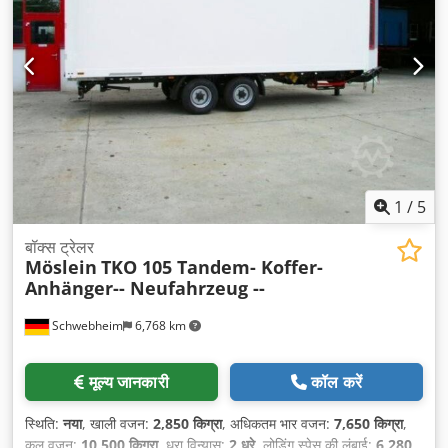
1
/
5
बॉक्स ट्रेलर
Möslein
TKO 105 Tandem- Koffer-
Anhänger-- Neufahrzeug --
Schwebheim
6,768 km
मूल्य जानकारी
कॉल करें
स्थिति:
नया
, खाली वजन:
2,850 किग्रा
, अधिकतम भार वजन:
7,650 किग्रा
,
कुल वजन:
10,500 किग्रा
, धुरा विन्यास:
2 धुरे
, लोडिंग स्पेस की लंबाई:
6,280