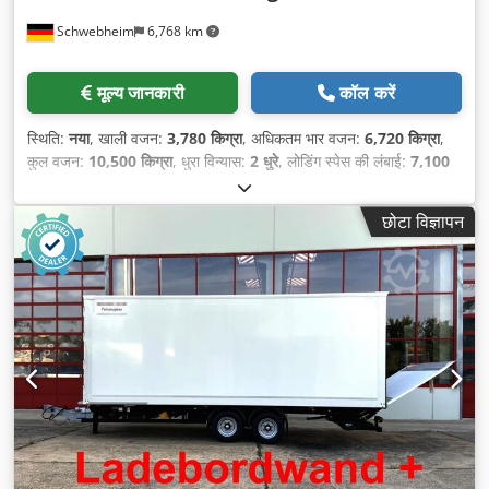
Schwebheim
6,768 km
मूल्य जानकारी
कॉल करें
स्थिति:
नया
, खाली वजन:
3,780 किग्रा
, अधिकतम भार वजन:
6,720 किग्रा
,
कुल वजन:
10,500 किग्रा
, धुरा विन्यास:
2 धुरे
, लोडिंग स्पेस की लंबाई:
7,100
मिमी
, लोडिंग स्पेस की चौड़ाई:
2,480 मिमी
, लोडिंग स्पेस की ऊँचाई:
2,420 मिमी
,
लोडिंग स्पेस वॉल्यूम:
42 मी³
, सस्पेंशन:
हवा
, टायर का आकार:
245/70 R 17,5
,
छोटा विज्ञापन
व्हीलबेस:
990 मिमी
, रंग:
अन्य
, गियरिंग प्रकार:
अन्य
, सामने के टायर का आकार:
245/70 R 17,5
, रियर टायर का आकार:
245/70 R 17,5
, चालक केबिन:
अन्य
, उत्सर्जन श्रेणी:
कोई नहीं
, ईंधन:
बायोडीज़ल
, उपकरण:
एबीएस, टेल लिफ्ट,
संपीड़ित वायु ब्रेक
,