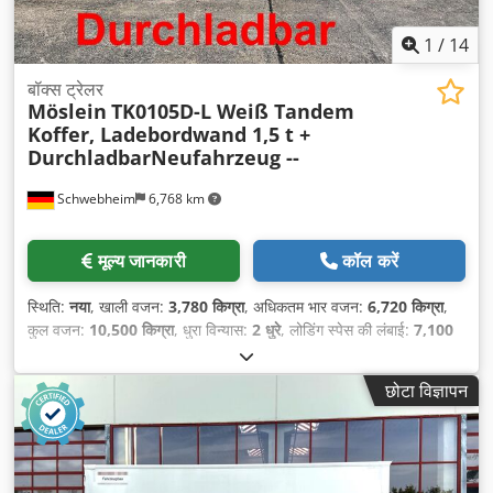
1
/
14
बॉक्स ट्रेलर
Möslein
TK0105D-L Weiß Tandem
Koffer, Ladebordwand 1,5 t +
DurchladbarNeufahrzeug --
Schwebheim
6,768 km
मूल्य जानकारी
कॉल करें
स्थिति:
नया
, खाली वजन:
3,780 किग्रा
, अधिकतम भार वजन:
6,720 किग्रा
,
कुल वजन:
10,500 किग्रा
, धुरा विन्यास:
2 धुरे
, लोडिंग स्पेस की लंबाई:
7,100
मिमी
, लोडिंग स्पेस की चौड़ाई:
2,480 मिमी
, लोडिंग स्पेस की ऊँचाई:
2,420 मिमी
,
लोडिंग स्पेस वॉल्यूम:
42 मी³
, सस्पेंशन:
हवा
, टायर का आकार:
245/70 R 17,5
,
छोटा विज्ञापन
व्हीलबेस:
990 मिमी
, रंग:
अन्य
, गियरिंग प्रकार:
अन्य
, सामने के टायर का आकार:
245/70 R 17,5
, रियर टायर का आकार:
245/70 R 17,5
, चालक केबिन:
अन्य
, उत्सर्जन श्रेणी:
कोई नहीं
, उपकरण:
एबीएस, टेल लिफ्ट, संपीड़ित वायु ब्रेक
,