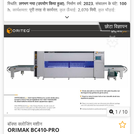
स्थिति:
लगभग नया (उपयोग किया हुआ)
, निर्माण वर्ष:
2023
, संचालन के घंटे:
100
h
, कार्यक्षमता:
पूरी तरह से कार्यरत
, कुल ऊँचाई:
2,070 मिमी
, कुल चौड़ाई:
2,160 मिमी
, कुल लंबाई:
9,681 मिमी
, कुल वजन:
3,500 किग्रा
, इनपुट करेंट
का प्रकार:
तीन-चरणीय
, इनपुट वोल्टेज:
12 V
, संपीड़ित वायु कनेक्शन:
7 छड़
,
छोटा विज्ञापन
दबाव:
7 छड़
, कार्यदाब:
7 छड़
, इनपुट करंट:
25 A
,
1
/
10
बॉक्स क्लोजिंग मशीन
ORIMAK
BC410-PRO