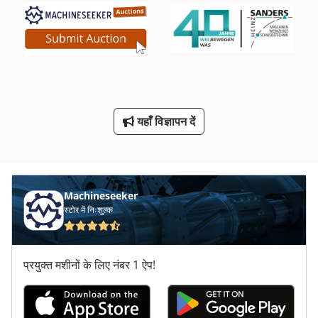
फल
मशीन वाइस 200 मिमी
मापने के उपकरण
मिलिंग कटर
रहनुमा उपकरण
यहाँ विज्ञापन दें
वाइस 200 एमएम
हब इकाई
Machineseeker
स्टोर में निःशुल्क
प्रयुक्त मशीनों के लिए नंबर 1 ऐप!