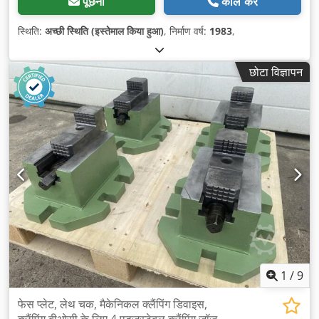
पूछना
कॉल करें
स्थिति:
अच्छी स्थिति (इस्तेमाल किया हुआ)
, निर्माण वर्ष:
1983
,
छोटा विज्ञापन
1
/
9
फेस प्लेट, लेथ चक, मैकेनिकल क्लैंपिंग डिवाइस,
क्लैंपिंग बीओसी के लिए 4 एडजस्टेबल क्लैंपिंग जॉज़