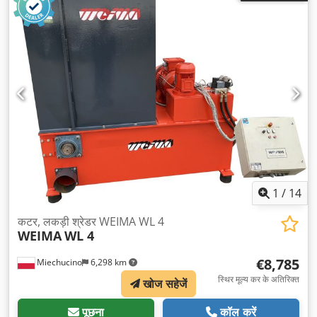
1
/
14
कटर, लकड़ी श्रेडर WEIMA WL 4
WEIMA
WL 4
€8,785
Miechucino
6,298 km
स्थिर मूल्य कर के अतिरिक्त
खोज सहेजें
पूछना
कॉल करें