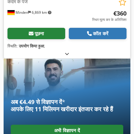
कदम के पंजे
€360
Minden
6,869 km
स्थिर मूल्य कर के अतिरिक्त
पूछना
कॉल करें
स्थिति:
उपयोग किया हुआ
,
अब €4.49 से विज्ञापन दें
*
आपके लिए
11 मिलियन खरीदार
इंतजार कर रहे हैं
अभी विज्ञापन दें