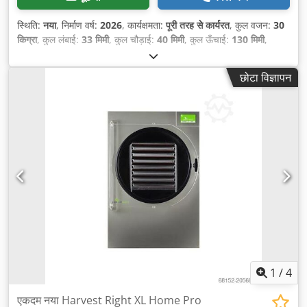
स्थिति:
नया
, निर्माण वर्ष:
2026
, कार्यक्षमता:
पूरी तरह से कार्यरत
, कुल वजन:
30
किग्रा
, कुल लंबाई:
33 मिमी
, कुल चौड़ाई:
40 मिमी
, कुल ऊँचाई:
130 मिमी
,
कार्यदाब:
2 छड़
, अंतिम दबाव:
2 छड़
, वारंटी अवधि:
24 महीने
,
छोटा विज्ञापन
1
/
4
एकदम नया Harvest Right XL Home Pro