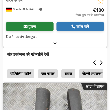
कदम के पंजे
€100
Minden
6,869 km
स्थिर मूल्य कर के अतिरिक्त
पूछना
कॉल करें
स्थिति:
उपयोग किया हुआ
,
और इस्तेमाल की गई मशीनें देखें
त
पॉलिशिंग मशीनें
जब चमक
चमक
रोटरी उपकरण
छोटा विज्ञापन