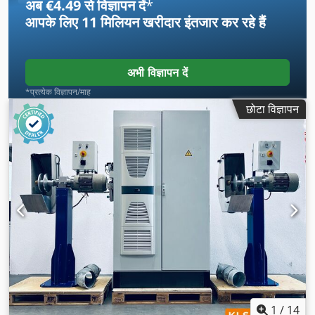
अब €4.49 से विज्ञापन दें
*
आपके लिए
11 मिलियन खरीदार
इंतजार कर रहे हैं
अभी विज्ञापन दें
*प्रत्येक विज्ञापन/माह
छोटा विज्ञापन
1
/
14