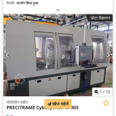
स्थिति:
उपयोग किया हुआ
,
छोटा विज्ञापन
1
/
15
पोलिशिंग मशीन
खोज सहेजें
PRECITRAME
Cyberpolish CP903