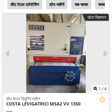
न
शीट मेटल प्रोसेसिंग
द्रेय मशीनें
जब चमक
चमक
छोटा विज्ञापन
1
/
4
शीट मेटल डिबुरिंग मशीन
COSTA LEVIGATRICI
MSA2 VV 1350