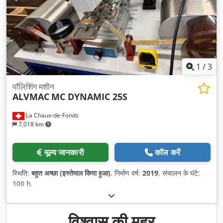
1
/
3
पॉलिशिंग मशीन
ALVMAC
MC DYNAMIC 25S
La Chaux-de-Fonds
7,018 km
मूल्य जानकारी
कॉल करें
स्थिति:
बहुत अच्छा (इस्तेमाल किया हुआ)
, निर्माण वर्ष:
2019
, संचालन के घंटे:
100 h
,
विश्वास की मुहर