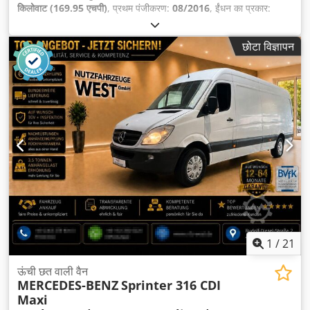
किलोवाट (169.95 एचपी)
, प्रथम पंजीकरण:
08/2016
, ईंधन का प्रकार:
डीज़ल
, कुल वजन:
3,500 किग्रा
, रंग:
सफ़ेद
, गियरिंग प्रकार:
यांत्रिक
, उत्सर्जन
श्रेणी:
Euro 5
, सीटों की संख्या:
3
, कुल लंबाई:
6,000 मिमी
, लोडिंग स्पेस की
छोटा विज्ञापन
लंबाई:
3,800 मिमी
, उपकरण:
एबीएस, एयर कंडीशनिंग, कालिख फिल्टर, केंद्रीय
लॉकिंग, नेविगेशन प्रणाली
,
1
/
21
ऊंची छत वाली वैन
MERCEDES-BENZ
Sprinter 316 CDI
Maxi