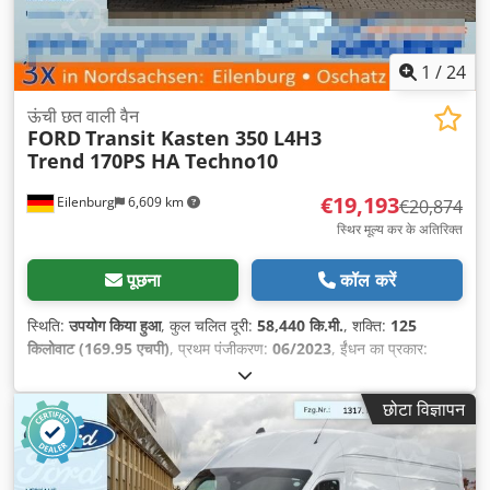
1
/
24
ऊंची छत वाली वैन
FORD
Transit Kasten 350 L4H3
Trend 170PS HA Techno10
€19,193
Eilenburg
6,609 km
€20,874
स्थिर मूल्य कर के अतिरिक्त
पूछना
कॉल करें
स्थिति:
उपयोग किया हुआ
, कुल चलित दूरी:
58,440 कि.मी.
, शक्ति:
125
किलोवाट (169.95 एचपी)
, प्रथम पंजीकरण:
06/2023
, ईंधन का प्रकार:
डीज़ल
, कुल वजन:
3,500 किग्रा
, रंग:
सफ़ेद
, गियरिंग प्रकार:
यांत्रिक
, उत्सर्जन
श्रेणी:
यूरो 6
, सीटों की संख्या:
3
, निर्माण वर्ष:
2023
, उपकरण:
इलेक्ट्रॉनिक
छोटा विज्ञापन
स्टेबिलिटी प्रोग्राम (ESP), एबीएस, एयर कंडीशनिंग, कालिख फिल्टर, केंद्रीय
लॉकिंग
,