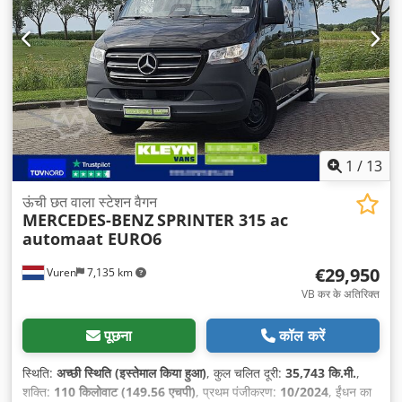
कंट्रोल, नेविगेशन प्रणाली, पावर मिरर (इलेक्ट्रिक नियंत्रित शीशा), ब्लूटूथ
,
1
/
13
ऊंची छत वाला स्टेशन वैगन
MERCEDES-BENZ
SPRINTER 315 ac
automaat EURO6
€29,950
Vuren
7,135 km
VB कर के अतिरिक्त
पूछना
कॉल करें
स्थिति:
अच्छी स्थिति (इस्तेमाल किया हुआ)
, कुल चलित दूरी:
35,743 कि.मी.
,
शक्ति:
110 किलोवाट (149.56 एचपी)
, प्रथम पंजीकरण:
10/2024
, ईंधन का