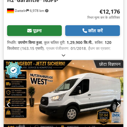
€12,176
Datteln
6,978 km
स्थिर मूल्य कर के अतिरिक्त
पूछना
कॉल करें
स्थिति:
उपयोग किया हुआ
, कुल चलित दूरी:
1,29,900 कि.मी.
, शक्ति:
120
किलोवाट (163.15 एचपी)
, प्रथम पंजीकरण:
01/2018
, ईंधन का प्रकार:
डीज़ल
, कुल वजन:
3,500 किग्रा
, रंग:
काला
, गियरिंग प्रकार:
यांत्रिक
, उत्सर्जन
श्रेणी:
यूरो 6
, सीटों की संख्या:
3
, कुल लंबाई:
6,000 मिमी
, लोडिंग स्पेस की
छोटा विज्ञापन
लंबाई:
3,500 मिमी
, उपकरण:
एबीएस, एयर कंडीशनिंग, कालिख फिल्टर, केंद्रीय
लॉकिंग
,