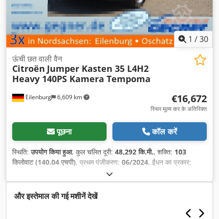
1
/
30
ऊंची छत वाली वैन
Citroën
Jumper Kasten 35 L4H2
Heavy 140PS Kamera Tempoma
€16,672
Eilenburg
6,609 km
स्थिर मूल्य कर के अतिरिक्त
पूछना
कॉल करें
स्थिति:
उपयोग किया हुआ
, कुल चलित दूरी:
48,292 कि.मी.
, शक्ति:
103
किलोवाट (140.04 एचपी)
, प्रथम पंजीकरण:
06/2024
, ईंधन का प्रकार:
डीज़ल
, कुल वजन:
3,500 किग्रा
, रंग:
सफ़ेद
, गियरिंग प्रकार:
यांत्रिक
, उत्सर्जन
श्रेणी:
यूरो 6
, सीटों की संख्या:
3
, कुल लंबाई:
6,363 मिमी
, कुल चौड़ाई:
2,050
मिमी
, कुल ऊँचाई:
2,522 मिमी
, लोडिंग स्पेस की लंबाई:
4,070 मिमी
, लोडिंग स्पेस
और इस्तेमाल की गई मशीनें देखें
की चौड़ाई:
1,860 मिमी
, लोडिंग स्पेस की ऊँचाई:
1,921 मिमी
, निर्माण वर्ष:
2024
, उपकरण:
इलेक्ट्रॉनिक स्टेबिलिटी प्रोग्राम (ESP), एबीएस, एयर