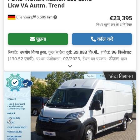
Lkw VA Autm. Trend
€23,395
Eilenburg
6,609 km
स्थिर मूल्य कर के अतिरिक्त
पूछना
कॉल करें
स्थिति:
उपयोग किया हुआ
, कुल चलित दूरी:
39,883 कि.मी.
, शक्ति:
96 किलोवाट
(130.52 एचपी)
, प्रथम पंजीकरण:
07/2023
, ईंधन का प्रकार:
डीज़ल
, कुल
वजन:
3,300 किग्रा
, रंग:
काला
, गियरिंग प्रकार:
स्वचालित
, उत्सर्जन श्रेणी:
यूरो
6
, सीटों की संख्या:
3
, उपकरण:
इलेक्ट्रॉनिक स्टेबिलिटी प्रोग्राम (ESP), एबीएस,
छोटा विज्ञापन
एयर कंडीशनिंग, कालिख फिल्टर, केंद्रीय लॉकिंग
,