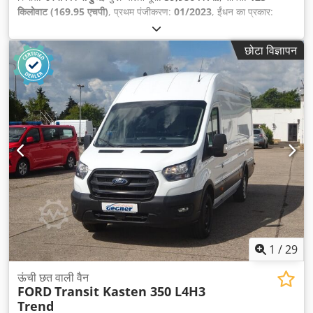
किलोवाट (169.95 एचपी)
, प्रथम पंजीकरण:
01/2023
, ईंधन का प्रकार:
डीज़ल
, कुल वजन:
3,500 किग्रा
, रंग:
सफ़ेद
, गियरिंग प्रकार:
यांत्रिक
, उत्सर्जन
श्रेणी:
यूरो 6
, सीटों की संख्या:
3
, उपकरण:
इलेक्ट्रॉनिक स्टेबिलिटी प्रोग्राम
छोटा विज्ञापन
(ESP), एबीएस, एयर कंडीशनिंग, कालिख फिल्टर, केंद्रीय लॉकिंग
,
1
/
29
ऊंची छत वाली वैन
FORD
Transit Kasten 350 L4H3
Trend