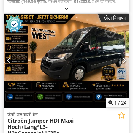
किलोवाट (169.95 एचपी)
, प्रथम पंजीकरण:
01/2023
, ईंधन का प्रकार:
डीज़ल
, कुल वजन:
3,500 किग्रा
, रंग:
सफ़ेद
, गियरिंग प्रकार:
यांत्रिक
, उत्सर्जन
श्रेणी:
यूरो 6
, सीटों की संख्या:
3
, उपकरण:
इलेक्ट्रॉनिक स्टेबिलिटी प्रोग्राम
छोटा विज्ञापन
(ESP), एबीएस, एयर कंडीशनिंग, कालिख फिल्टर, केंद्रीय लॉकिंग
,
1
/
24
ऊंची छत वाली वैन
Citroën
Jumper HDI Maxi
Hoch+Lang*L3-
H2*Garantie*163Ps-