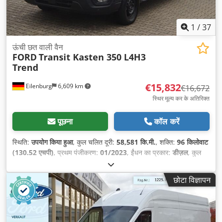
1
/
37
ऊंची छत वाली वैन
FORD
Transit Kasten 350 L4H3
Trend
€15,832
Eilenburg
6,609 km
€16,672
स्थिर मूल्य कर के अतिरिक्त
पूछना
कॉल करें
स्थिति:
उपयोग किया हुआ
, कुल चलित दूरी:
58,581 कि.मी.
, शक्ति:
96 किलोवाट
(130.52 एचपी)
, प्रथम पंजीकरण:
01/2023
, ईंधन का प्रकार:
डीज़ल
, कुल
वजन:
3,500 किग्रा
, रंग:
सफ़ेद
, गियरिंग प्रकार:
यांत्रिक
, सीटों की संख्या:
3
,
निर्माण वर्ष:
2022
, उपकरण:
इलेक्ट्रॉनिक स्टेबिलिटी प्रोग्राम (ESP), एबीएस,
छोटा विज्ञापन
एयर कंडीशनिंग, कालिख फिल्टर, केंद्रीय लॉकिंग
,