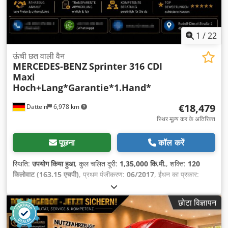
1
/
22
ऊंची छत वाली वैन
MERCEDES-BENZ
Sprinter 316 CDI
Maxi
Hoch+Lang*Garantie*1.Hand*
€18,479
Datteln
6,978 km
स्थिर मूल्य कर के अतिरिक्त
पूछना
कॉल करें
स्थिति:
उपयोग किया हुआ
, कुल चलित दूरी:
1,35,000 कि.मी.
, शक्ति:
120
किलोवाट (163.15 एचपी)
, प्रथम पंजीकरण:
06/2017
, ईंधन का प्रकार:
डीज़ल
, कुल वजन:
3,500 किग्रा
, रंग:
सफ़ेद
, गियरिंग प्रकार:
यांत्रिक
, उत्सर्जन
श्रेणी:
यूरो 6
, सीटों की संख्या:
3
, कुल लंबाई:
7,000 मिमी
, लोडिंग स्पेस की
छोटा विज्ञापन
लंबाई:
4,300 मिमी
, लोडिंग स्पेस की चौड़ाई:
1,780 मिमी
, लोडिंग स्पेस की
ऊँचाई:
1,920 मिमी
, उपकरण:
एबीएस, एयर कंडीशनिंग, कालिख फिल्टर, केंद्रीय
लॉकिंग
,