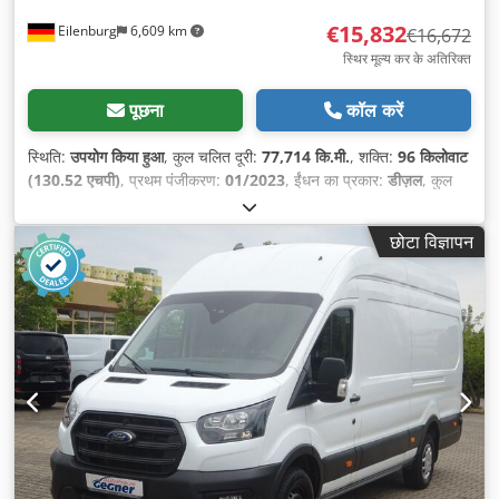
€15,832
Eilenburg
6,609 km
€16,672
स्थिर मूल्य कर के अतिरिक्त
पूछना
कॉल करें
स्थिति:
उपयोग किया हुआ
, कुल चलित दूरी:
77,714 कि.मी.
, शक्ति:
96 किलोवाट
(130.52 एचपी)
, प्रथम पंजीकरण:
01/2023
, ईंधन का प्रकार:
डीज़ल
, कुल
वजन:
3,500 किग्रा
, रंग:
सफ़ेद
, गियरिंग प्रकार:
यांत्रिक
, सीटों की संख्या:
3
,
निर्माण वर्ष:
2022
, उपकरण:
इलेक्ट्रॉनिक स्टेबिलिटी प्रोग्राम (ESP), एबीएस,
छोटा विज्ञापन
एयर कंडीशनिंग, कालिख फिल्टर, केंद्रीय लॉकिंग
,