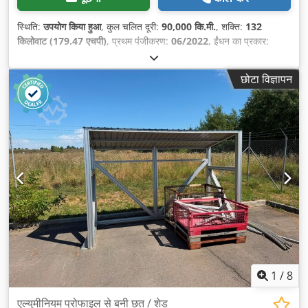
स्थिति:
उपयोग किया हुआ
, कुल चलित दूरी:
90,000 कि.मी.
, शक्ति:
132
किलोवाट (179.47 एचपी)
, प्रथम पंजीकरण:
06/2022
, ईंधन का प्रकार:
डीज़ल
, कुल वजन:
3,500 किग्रा
, रंग:
लाल
, गियरिंग प्रकार:
स्वचालित
, उत्सर्जन
श्रेणी:
यूरो 6
, सीटों की संख्या:
3
, कुल लंबाई:
5,600 मिमी
, लोडिंग स्पेस की
छोटा विज्ञापन
लंबाई:
3,100 मिमी
, उपकरण:
एबीएस, एयर कंडीशनिंग, कालिख फिल्टर, केंद्रीय
लॉकिंग, नेविगेशन प्रणाली
,
1
/
8
एल्युमीनियम प्रोफाइल से बनी छत / शेड