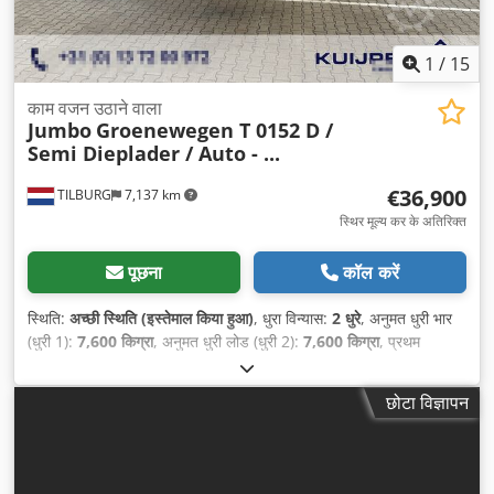
1
/
15
काम वजन उठाने वाला
Jumbo
Groenewegen T 0152 D /
Semi Dieplader / Auto - ...
€36,900
TILBURG
7,137 km
स्थिर मूल्य कर के अतिरिक्त
पूछना
कॉल करें
स्थिति:
अच्छी स्थिति (इस्तेमाल किया हुआ)
, धुरा विन्यास:
2 धुरे
, अनुमत धुरी भार
(धुरी 1):
7,600 किग्रा
, अनुमत धुरी लोड (धुरी 2):
7,600 किग्रा
, प्रथम
पंजीकरण:
05/2023
, कुल लंबाई:
13,970 मिमी
, कुल चौड़ाई:
2,550 मिमी
,
सस्पेंशन:
हवा
, टायर का आकार:
205 / 65 / R17.5
, व्हीलबेस:
8,740 मिमी
,
छोटा विज्ञापन
रंग:
धूसर
, निर्माण वर्ष:
2023
,