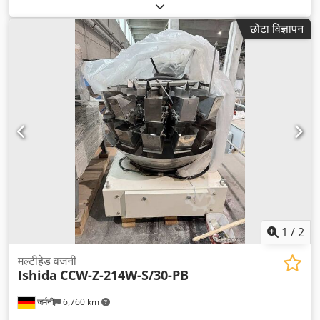
छोटा विज्ञापन
1
/
2
मल्टीहेड वजनी
Ishida
CCW-Z-214W-S/30-PB
जर्मनी
6,760 km