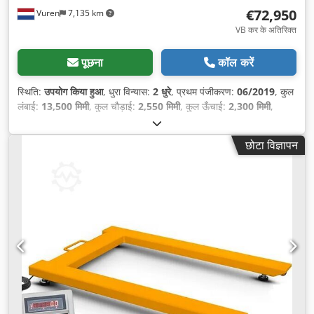
€72,950
Vuren
7,135 km
VB कर के अतिरिक्त
पूछना
कॉल करें
स्थिति:
उपयोग किया हुआ
, धुरा विन्यास:
2 धुरे
, प्रथम पंजीकरण:
06/2019
, कुल
लंबाई:
13,500 मिमी
, कुल चौड़ाई:
2,550 मिमी
, कुल ऊँचाई:
2,300 मिमी
,
सस्पेंशन:
हाइड्रोलिक्स
, टायर का आकार:
245/70R17,5
, रंग:
अन्य
, निर्माण वर्ष:
2019
,
छोटा विज्ञापन