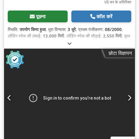
VB कर के अतिरिक्त
पूछना
कॉल करें
स्थिति:
उपयोग किया हुआ
, धुरा विन्यास:
3 धुरे
, प्रथम पंजीकरण:
08/2000
,
लोडिंग स्पेस की लंबाई:
13,000 मिमी
, लोडिंग स्पेस की चौड़ाई:
2,550 मिमी
, कुल
लंबाई:
13,700 मिमी
, कुल चौड़ाई:
2,550 मिमी
, कुल ऊँचाई:
2,400 मिमी
,
सस्पेंशन:
हवा
, टायर का आकार:
235/75R17,5
, रंग:
अन्य
, निर्माण वर्ष:
2000
,
छोटा विज्ञापन
उपकरण:
एबीएस
,