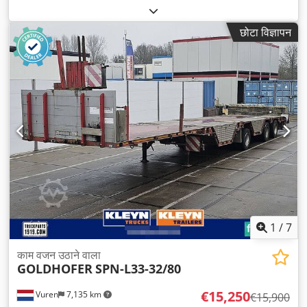
लंबाई:
13,700 मिमी
, कुल चौड़ाई:
2,550 मिमी
, कुल ऊँचाई:
2,400 मिमी
,
सस्पेंशन:
हवा
, टायर का आकार:
235/75R17,5
, रंग:
अन्य
, निर्माण वर्ष:
2000
,
छोटा विज्ञापन
उपकरण:
एबीएस
,
1
/
7
काम वजन उठाने वाला
GOLDHOFER
SPN-L33-32/80
€15,250
Vuren
7,135 km
€15,900