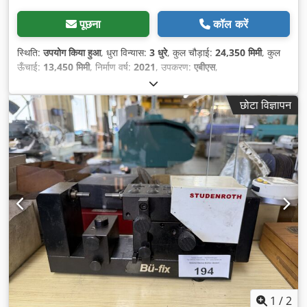
पूछना
कॉल करें
स्थिति:
उपयोग किया हुआ
, धुरा विन्यास:
3 धुरे
, कुल चौड़ाई:
24,350 मिमी
, कुल
ऊँचाई:
13,450 मिमी
, निर्माण वर्ष:
2021
, उपकरण:
एबीएस
,
छोटा विज्ञापन
1
/
2