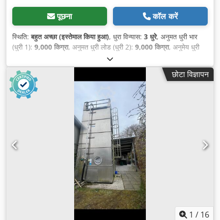
पूछना
कॉल करें
स्थिति:
बहुत अच्छा (इस्तेमाल किया हुआ)
, धुरा विन्यास:
3 धुरे
, अनुमत धुरी भार
(धुरी 1):
9,000 किग्रा
, अनुमत धुरी लोड (धुरी 2):
9,000 किग्रा
, अनुमेय धुरी
लोड (धुरी 3):
9,000 किग्रा
, प्रथम पंजीकरण:
09/2019
, लोडिंग स्पेस की
लंबाई:
18,320 मिमी
, लोडिंग स्पेस की चौड़ाई:
2,530 मिमी
, लोडिंग स्पेस की
छोटा विज्ञापन
ऊँचाई:
2,480 मिमी
, कुल चौड़ाई:
2,550 मिमी
, निर्माण वर्ष:
2019
, उपकरण:
एबीएस
,
1
/
16