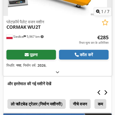
1
/
7
प्लेटफ़ॉर्म पैलेट वजन मशीन
CORMAK
WU2T
€285
Siedlce
5,967 km
स्थिर मूल्य कर के अतिरिक्त
पूछना
कॉल करें
स्थिति:
नया
, निर्माण वर्ष:
2026
,
और इस्तेमाल की गई मशीनें देखें
च
लो फ्लैटबेड ट्रेलर (निर्माण मशीनरी)
नीचे वजन
कम