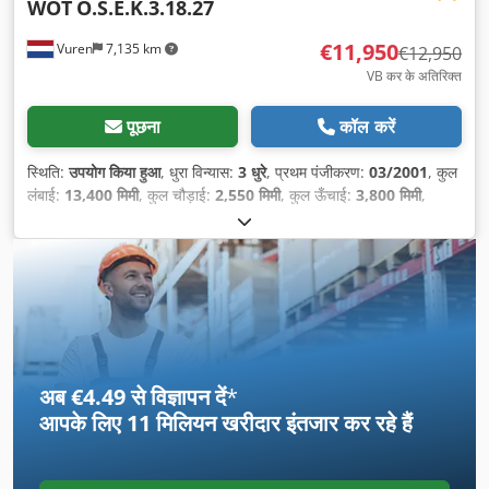
WOT
O.S.E.K.3.18.27
€11,950
Vuren
7,135 km
€12,950
VB कर के अतिरिक्त
पूछना
कॉल करें
स्थिति:
उपयोग किया हुआ
, धुरा विन्यास:
3 धुरे
, प्रथम पंजीकरण:
03/2001
, कुल
लंबाई:
13,400 मिमी
, कुल चौड़ाई:
2,550 मिमी
, कुल ऊँचाई:
3,800 मिमी
,
सस्पेंशन:
हवा
, टायर का आकार:
385/55R22,5
, व्हीलबेस:
9,560 मिमी
, रंग:
अन्य
, निर्माण वर्ष:
2001
, उपकरण:
एबीएस
,
अब €4.49 से विज्ञापन दें
*
आपके लिए
11 मिलियन खरीदार
इंतजार कर रहे हैं