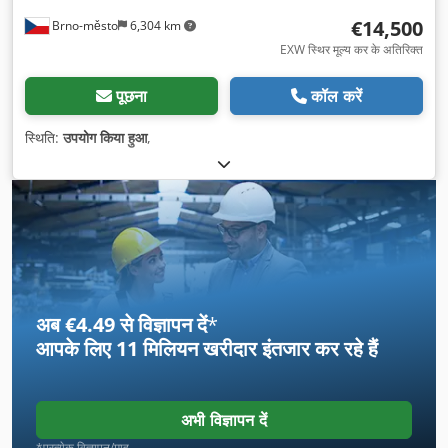
€14,500
Brno-město
6,304 km
EXW स्थिर मूल्य कर के अतिरिक्त
पूछना
कॉल करें
स्थिति:
उपयोग किया हुआ
,
अब €4.49 से विज्ञापन दें
*
आपके लिए
11 मिलियन खरीदार
इंतजार कर रहे हैं
अभी विज्ञापन दें
*प्रत्येक विज्ञापन/माह