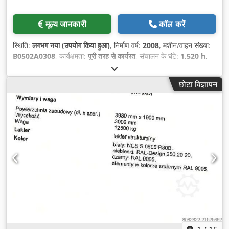
मूल्य जानकारी
कॉल करें
स्थिति:
लगभग नया (उपयोग किया हुआ)
, निर्माण वर्ष:
2008
, मशीन/वाहन संख्या:
B0502A0308
, कार्यक्षमता:
पूरी तरह से कार्यरत
, संचालन के घंटे:
1,520 h
,
दबाव शक्ति:
85 t
, कुल वजन:
7,800 किग्रा
, नियंत्रक निर्माता:
KEBA
,
कंट्रोलर मॉडल:
TASC 6000
, नियंत्रण प्रकार:
सीएनसी नियंत्रण
, उपकरण:
छोटा विज्ञापन
प्रलेखन / मैन्युअल, सीई चिह्नांकन
,