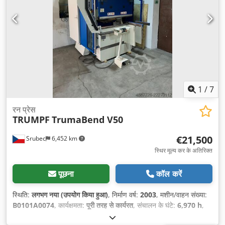
1
/
7
रन प्रेस
TRUMPF
TrumaBend V50
€21,500
Srubec
6,452 km
स्थिर मूल्य कर के अतिरिक्त
पूछना
कॉल करें
स्थिति:
लगभग नया (उपयोग किया हुआ)
, निर्माण वर्ष:
2003
, मशीन/वाहन संख्या:
B0101A0074
, कार्यक्षमता:
पूरी तरह से कार्यरत
, संचालन के घंटे:
6,970 h
,
स्ट्रोक लंबाई:
215 मिमी
, मेज़ की लंबाई:
1,000 मिमी
, कुल वजन:
4,750 किग्रा
,