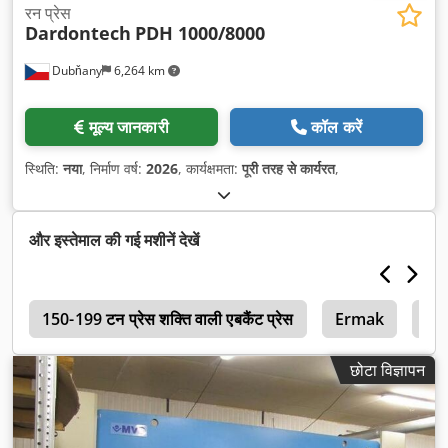
रन प्रेस
Dardontech
PDH 1000/8000
Dubňany
6,264 km
मूल्य जानकारी
कॉल करें
स्थिति:
नया
, निर्माण वर्ष:
2026
, कार्यक्षमता:
पूरी तरह से कार्यरत
,
और इस्तेमाल की गई मशीनें देखें
र
150-199 टन प्रेस शक्ति वाली एबकैंट प्रेस
Ermak
दबा
छोटा विज्ञापन