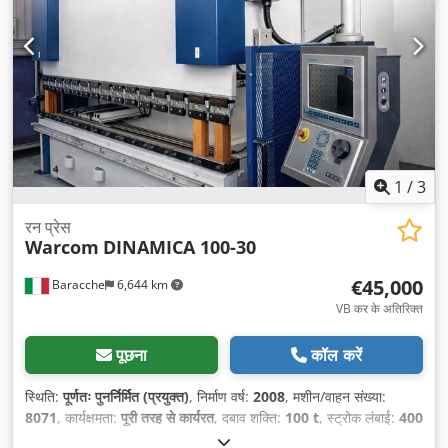
1
/
3
रन प्रेस
Warcom
DINAMICA 100-30
€45,000
Baracche
6,644 km
VB कर के अतिरिक्त
पूछना
कॉल करें
स्थिति:
पूर्णतः पुनर्निर्मित (प्रयुक्त)
, निर्माण वर्ष:
2008
, मशीन/वाहन संख्या:
8071
, कार्यक्षमता:
पूरी तरह से कार्यरत
, दबाव शक्ति:
100 t
, स्ट्रोक लंबाई:
400
मिमी
, कुल वजन:
21,000 किग्रा
, नियंत्रक निर्माता:
DELEM
, कंट्रोलर मॉडल: