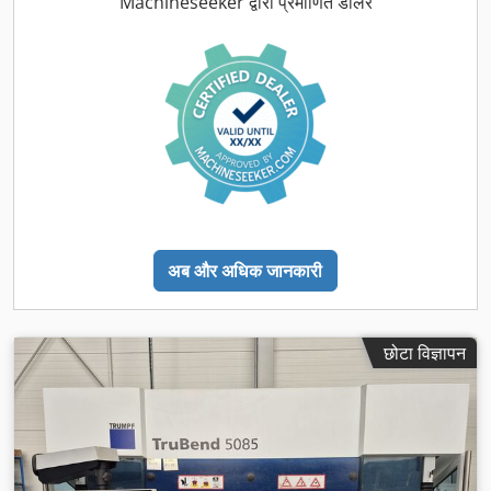
Machineseeker द्वारा प्रमाणित डीलर
स्वचालित
, संचालन प्रकार:
हाइड्रॉलिक
, उपकरण:
प्रलेखन / मैन्युअल, सीई
चिह्नांकन, सुरक्षा प्रकाश अवरोध
,
अब और अधिक जानकारी
छोटा विज्ञापन