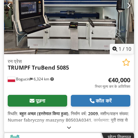
1
/
10
रन प्रेस
TRUMPF
TruBend 5085
€40,000
Bogucin
6,324 km
स्थिर मूल्य कर के अतिरिक्त
पूछना
कॉल करें
स्थिति:
बहुत अच्छा (इस्तेमाल किया हुआ)
, निर्माण वर्ष:
2009
, मशीन/वाहन संख्या:
Numer fabryczny maszyny B0503A0341
, कार्यक्षमता:
पूरी तरह से
कार्यरत
, संचालन के घंटे:
29,000 h
,
छोटा विज्ञापन