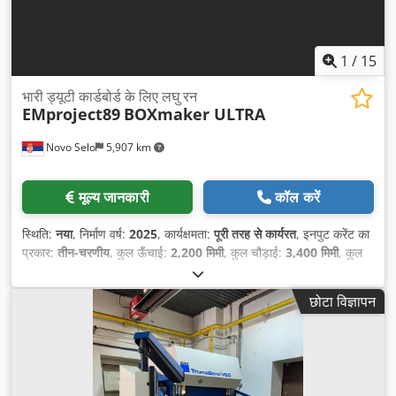
1
/
15
भारी ड्यूटी कार्डबोर्ड के लिए लघु रन
EMproject89
BOXmaker ULTRA
Novo Selo
5,907 km
मूल्य जानकारी
कॉल करें
स्थिति:
नया
, निर्माण वर्ष:
2025
, कार्यक्षमता:
पूरी तरह से कार्यरत
, इनपुट करेंट का
प्रकार:
तीन-चरणीय
, कुल ऊँचाई:
2,200 मिमी
, कुल चौड़ाई:
3,400 मिमी
, कुल
लंबाई:
2,400 मिमी
, कुल वजन:
4,500 किग्रा
, संपीड़ित वायु कनेक्शन:
8 छड़
,
वारंटी अवधि:
12 महीने
, कार्य चौड़ाई:
2,400 मिमी
, इन्फीड ऊंचाई:
1,000 मिमी
,
छोटा विज्ञापन
उपकरण:
प्रलेखन / मैन्युअल
,