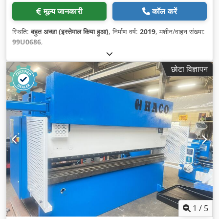
मूल्य जानकारी
कॉल करें
स्थिति:
बहुत अच्छा (इस्तेमाल किया हुआ)
, निर्माण वर्ष:
2019
, मशीन/वाहन संख्या:
99U0686
,
छोटा विज्ञापन
1
/
5