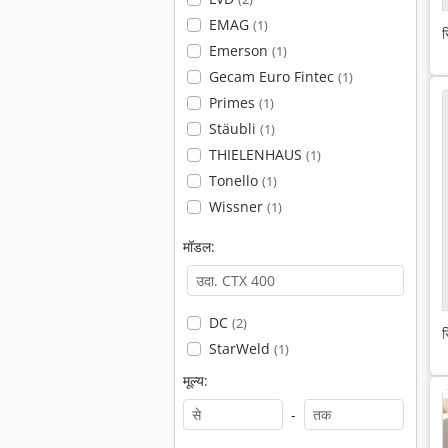
EMAG
(1)
स
Emerson
(1)
Gecam Euro Fintec
(1)
Primes
(1)
Stäubli
(1)
THIELENHAUS
(1)
Tonello
(1)
Wissner
(1)
मॉडल:
DC
(2)
स
StarWeld
(1)
मूल्य:
-