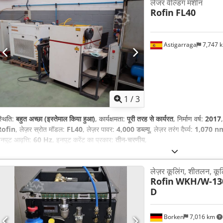
लेजर वेल्डिंग मशीन
Rofin
FL40
Astigarraga
7,747 
1
/
3
्थिति:
बहुत अच्छा (इस्तेमाल किया हुआ)
, कार्यक्षमता:
पूरी तरह से कार्यरत
, निर्माण वर्ष:
2017
Rofin
, लेज़र स्रोत मॉडल:
FL40
, लेज़र पावर:
4,000 डब्ल्यू
, लेज़र तरंग दैर्घ्य:
1,070 n
नपुट आवृत्ति:
60 Hz
, इनपुट करेंट का प्रकार:
तीन-चरणीय
,
लेज़र कूलिंग, शीतलन, कूल
Rofin
WKH/W-13
D
Borken
7,016 km