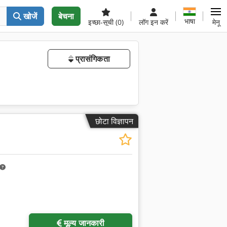
खोजें
बेचना
भाषा
इच्छा-सूची
(0)
लॉग इन करें
मेनू
प्रासंगिकता
छोटा विज्ञापन
मूल्य जानकारी