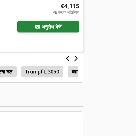
€4,115
VB कर के अतिरिक्त
अनुरोध भेजें
टना नल
Trumpf L 3050
ब्लाइंड कवर
ं।