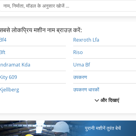
सबसे लोकप्रिय मशीन नाम ब्राउज़ करें:
Bf4
Rexroth Lfa
Bft
Riso
Indramat Kda
Uma Bf
Kity 609
उपकरण
Kjellberg
उपकरण धारकों
और दिखाएं
Kmt
उपकरण मापने मशीन
Lista
तह मशीन
Makino A81
दफ़्ती तह मशीन
पुरानी मशीनें तुरंत बेचें