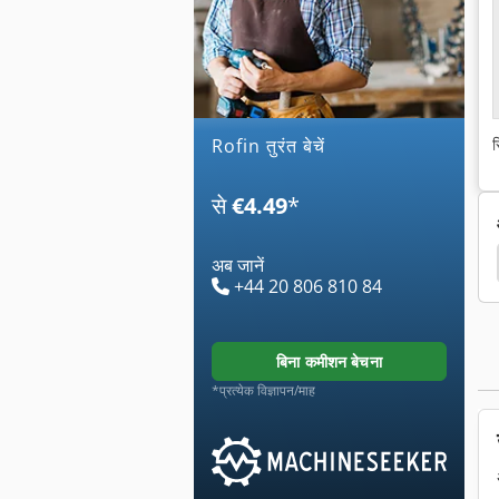
rofin तुरंत बेचें
स
से
€4.49
*
अब जानें
+44 20 806 810 84
बिना कमीशन बेचना
*प्रत्येक विज्ञापन/माह