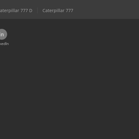
aterpillar 777 D
Caterpillar 777
kedIn