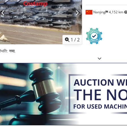
Nanjing
4,152 km
1
/
2
्थिति:
नया
,