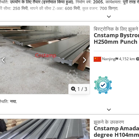
्थिति:
उपयोग के लिए तैयार (इस्तेमाल किया हुआ)
, निर्माण वर्ष:
2005
, कार्यक्षमता:
पूरी तरह स
ी सीमा:
250 मिमी
, मापने की सीमा Z-अक्ष:
600 मिमी
, कुल वजन:
700 किग्रा
,
बिस्ट्रोनिक के लिए झुकन
Cnstamp
Bystro
H250mm Punch
Nanjing
4,152 km
1
/
3
्थिति:
नया
,
झुकने के उपकरण
Cnstamp
Amada
degree H104mm