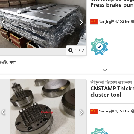
Press brake pu
Nanjing
4,152 km
1
/
2
्थिति:
नया
,
सीएनसी छिद्रण उपकरण
CNSTAMP
Thick 
cluster tool
Nanjing
4,152 km