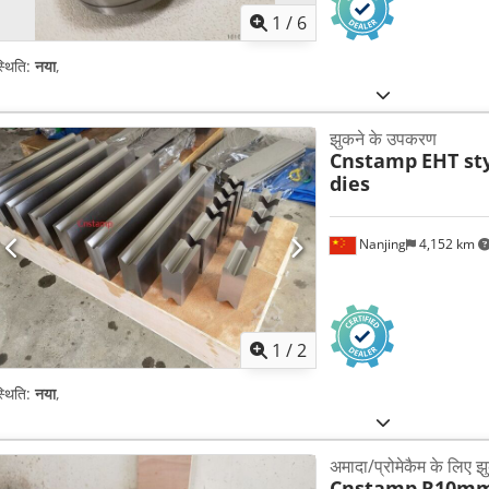
1
/
6
्थिति:
नया
,
झुकने के उपकरण
Cnstamp
EHT st
dies
Nanjing
4,152 km
1
/
2
्थिति:
नया
,
अमादा/प्रोमेकैम के लिए 
Cnstamp
R10mm