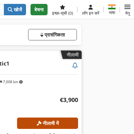
खोजें
बेचना
भाषा
इच्छा-सूची
(0)
लॉग इन करें
मेनू
प्रासंगिकता
नीलामी
ic1
7,008 km
€3,900
नीलामी में