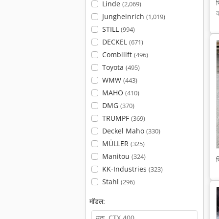
स
Linde
(2,069)
क
Jungheinrich
(1,019)
STILL
(994)
DECKEL
(671)
Combilift
(496)
Toyota
(495)
WMW
(443)
MAHO
(410)
DMG
(370)
TRUMPF
(369)
Deckel Maho
(330)
MÜLLER
(325)
Manitou
(324)
स
KK-Industries
(323)
Stahl
(296)
मॉडल: