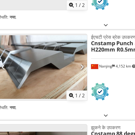
1
/
2
्थिति:
नया
,
ईएचटी प्रेस ब्रेक उपकर
Cnstamp
Punch 
H220mm R0.5m
Nanjing
4,152 km
1
/
2
्थिति:
नया
,
झुकने के उपकरण
Cnstamp
88 de