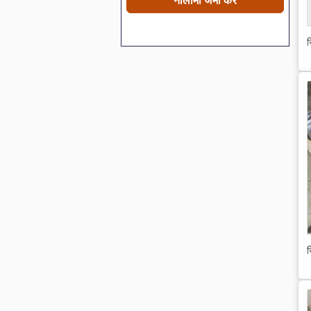
नीलामी जमा करें
स
स