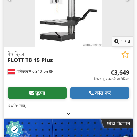
1
/
4
बेंच ड्रिल
FLOTT
TB 15 Plus
€3,649
ऑस्ट्रिया
6,310 km
स्थिर मूल्य कर के अतिरिक्त
पूछना
कॉल करें
स्थिति:
नया
,
छोटा विज्ञापन