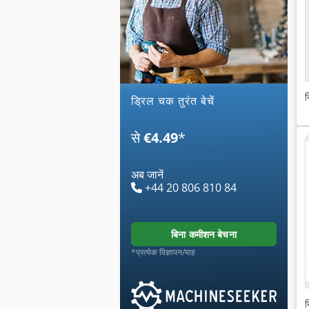
स
ड्रिल चक तुरंत बेचें
से
€4.49
*
अब जानें
+44 20 806 810 84
बिना कमीशन बेचना
*प्रत्येक विज्ञापन/माह
स