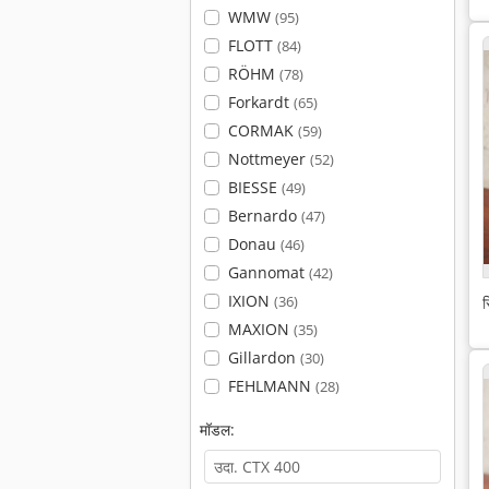
WMW
(95)
FLOTT
(84)
RÖHM
(78)
Forkardt
(65)
CORMAK
(59)
Nottmeyer
(52)
BIESSE
(49)
Bernardo
(47)
Donau
(46)
Gannomat
(42)
IXION
(36)
स
MAXION
(35)
Gillardon
(30)
FEHLMANN
(28)
मॉडल: