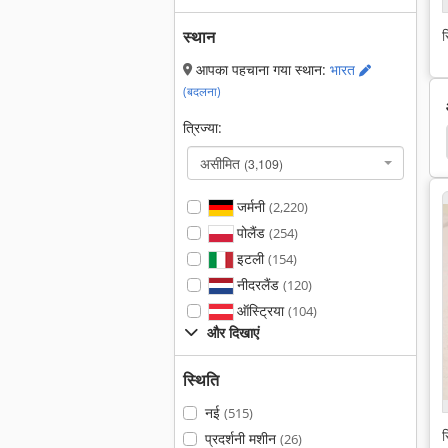
स
स्थान
आपका पहचाना गया स्थान:
भारत
(बदलना)
त्रिज्या:
पेपर ड्रिलिंग मशीनें
बरमा
गर्त बरमा
कागज ड्रिल 2 धुरी
असीमित
(3,109)
जर्मनी
(2,220)
पोलैंड
(254)
इटली
(154)
नीदरलैंड
(120)
ऑस्ट्रिया
(104)
और दिखाएं
स्थिति
नई
(515)
स
प्रदर्शनी मशीन
(26)