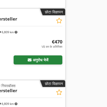
छोटा विज्ञापन
rsteller
6,809 km
€470
VB कर के अतिरिक्त
अनुरोध भेजें
छोटा विज्ञापन
ल गियरबॉक्स
rsteller
6,809 km