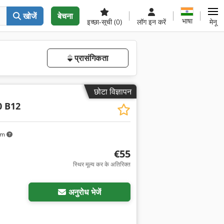
खोजें
बेचना
भाषा
इच्छा-सूची
(0)
लॉग इन करें
मेनू
प्रासंगिकता
छोटा विज्ञापन
0 B12
km
€55
स्थिर मूल्य कर के अतिरिक्त
अनुरोध भेजें