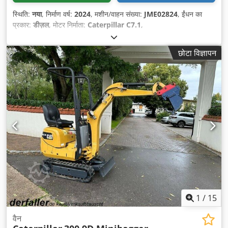
स्थिति:
नया
, निर्माण वर्ष:
2024
, मशीन/वाहन संख्या:
JME02824
, ईंधन का
प्रकार:
डीज़ल
, मोटर निर्माता:
Caterpillar C7.1
,
छोटा विज्ञापन
1
/
15
वैन