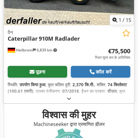
1
/
15
वैन
Caterpillar
910M Radlader
€75,500
Heilbronn
6,839 km
स्थिर मूल्य कर के अतिरिक्त
पूछना
कॉल करें
स्थिति:
उपयोग किया हुआ
, कुल चलित दूरी:
2,370 कि.मी.
, शक्ति:
74 किलोवाट
(100.61 एचपी)
, प्रथम पंजीकरण:
07/2018
, ईंधन का प्रकार:
डीज़ल
, कुल
वजन:
8,050 किग्रा
, रंग:
पीला
, गियरिंग प्रकार:
यांत्रिक
, सस्पेंशन:
अन्य
,
संचालन के घंटे:
2,370 h
,
विश्वास की मुहर
Machineseeker द्वारा प्रमाणित डीलर