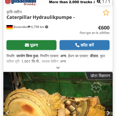
1
/
1
कृषि मशीन
Caterpillar
Hydraulikpumpe -
€600
Bovenden
6,798 km
स्थिर मूल्य कर के अतिरिक्त
पूछना
कॉल करें
स्थिति:
उपयोग किया हुआ
, गियरिंग प्रकार:
अन्य
, ईंधन का प्रकार:
डीज़ल
, कुल
चलित दूरी:
1,001 कि.मी.
, चालक केबिन:
अन्य
,
छोटा विज्ञापन