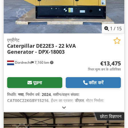
1
/
15
एग्रीगेट
Caterpillar
DE22E3 - 22 kVA
Generator - DPX-18003
€13,475
Dordrecht
7,160 km
स्थिर मूल्य कर के अतिरिक्त
पूछना
कॉल करें
स्थिति:
नया
, निर्माण वर्ष:
2024
, मशीन/वाहन संख्या:
CAT00C22KGBY15216
, ईंधन का प्रकार:
डीज़ल
, मोटर निर्माता:
Caterpillar C2.2
,
छोटा विज्ञापन