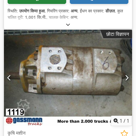
स्थिति:
उपयोग किया हुआ
, गियरिंग प्रकार:
अन्य
, ईंधन का प्रकार:
डीज़ल
, कुल
चलित दूरी:
1,001 कि.मी.
, चालक केबिन:
अन्य
,
छोटा विज्ञापन
1
/
1
कृषि मशीन