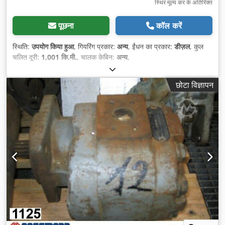
स्थिर मूल्य कर के अतिरिक्त
पूछना
कॉल करें
स्थिति:
उपयोग किया हुआ
, गियरिंग प्रकार:
अन्य
, ईंधन का प्रकार:
डीज़ल
, कुल
चलित दूरी:
1,001 कि.मी.
, चालक केबिन:
अन्य
,
छोटा विज्ञापन