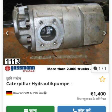
1
/
1
कृषि मशीन
Caterpillar
Hydraulikpumpe -
€1,400
Bovenden
6,798 km
स्थिर मूल्य कर के अतिरिक्त
पूछना
कॉल करें