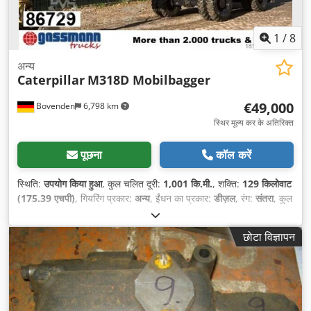
1
/
8
अन्य
Caterpillar
M318D Mobilbagger
€49,000
Bovenden
6,798 km
स्थिर मूल्य कर के अतिरिक्त
पूछना
कॉल करें
स्थिति:
उपयोग किया हुआ
, कुल चलित दूरी:
1,001 कि.मी.
, शक्ति:
129 किलोवाट
(175.39 एचपी)
, गियरिंग प्रकार:
अन्य
, ईंधन का प्रकार:
डीज़ल
, रंग:
संतरा
, कुल
वजन:
20,000 किग्रा
, धुरा विन्यास:
4x4
, प्रथम पंजीकरण:
01/2011
, निर्माण
वर्ष:
2011
, संचालन के घंटे:
12,200 h
, चालक केबिन:
अन्य
, व्हीलबेस:
2,600
छोटा विज्ञापन
मिमी
, उपकरण:
सभी पहियों की ड्राइव
,