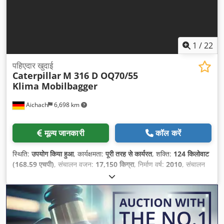
1
/
22
पहिएदार खुदाई
Caterpillar
M 316 D OQ70/55
Klima Mobilbagger
Aichach
6,698 km
मूल्य जानकारी
कॉल करें
स्थिति:
उपयोग किया हुआ
, कार्यक्षमता:
पूरी तरह से कार्यरत
, शक्ति:
124 किलोवाट
(168.59 एचपी)
, संचालन वजन:
17,150 किग्रा
, निर्माण वर्ष:
2010
, संचालन
के घंटे:
13,000 h
, उपकरण:
एयर कंडीशनिंग, ग्रिपर हाइड्रॉलिक्स, हाइड्रॉलिक
हथौड़ा
,