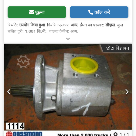
पूछना
कॉल करें
स्थिति:
उपयोग किया हुआ
, गियरिंग प्रकार:
अन्य
, ईंधन का प्रकार:
डीज़ल
, कुल
चलित दूरी:
1,001 कि.मी.
, चालक केबिन:
अन्य
,
छोटा विज्ञापन
1
/
1