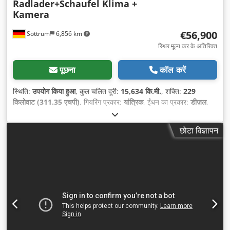
Radlader+Schaufel Klima +
Kamera
€56,900
Sottrum
6,856 km
स्थिर मूल्य कर के अतिरिक्त
पूछना
कॉल करें
स्थिति:
उपयोग किया हुआ
, कुल चलित दूरी:
15,634 कि.मी.
, शक्ति:
229
किलोवाट (311.35 एचपी)
, गियरिंग प्रकार:
यांत्रिक
, ईंधन का प्रकार:
डीज़ल
,
रंग:
पीला
, कुल वजन:
23,200 किग्रा
, खाली वजन:
23,200 किग्रा
, अधिकतम
भार वजन:
15,000 किग्रा
, धुरा विन्यास:
4x4
, सीटों की संख्या:
1
, प्रथम
छोटा विज्ञापन
पंजीकरण:
03/2016
, ब्रेक:
इंजन ब्रेकिंग
, निर्माण वर्ष:
2016
, संचालन के घंटे:
15,634 h
, चालक केबिन:
डे कैब
, उपकरण:
अतिरिक्त हेडलाइट्स, इम्मोबिलाइज़र
प्रणाली, एयर कंडीशनिंग, ऑनबोर्ड कम्प्यूटर, कालिख फिल्टर, कैबिन, डिफरेंशियल
लॉक, पार्किंग सेंसर, पावर असिस्टेड स्टीयरिंग, मानक फावड़ा, संपीड़ित वायु ब्रेक,
सभी पहियों की ड्राइव, सिर रक्षक
,