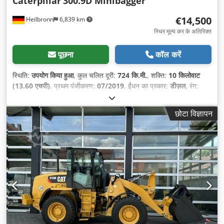
Caterpillar
300.9D Minibagger
€14,500
Heilbronn
6,839 km
स्थिर मूल्य कर के अतिरिक्त
पूछना
कॉल करें
स्थिति:
उपयोग किया हुआ
, कुल चलित दूरी:
724 कि.मी.
, शक्ति:
10 किलोवाट
(13.60 एचपी)
, प्रथम पंजीकरण:
07/2019
, ईंधन का प्रकार:
डीज़ल
, रंग:
पीला
, गियरिंग प्रकार:
यांत्रिक
, सस्पेंशन:
अन्य
, संचालन के घंटे:
724 h
,
छोटा विज्ञापन