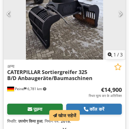
1
/
3
अन्य
CATERPILLAR
Sortiergreifer 325
B/D Anbaugeräte/Baumaschinen
€14,900
Peine
6,781 km
स्थिर मूल्य कर के अतिरिक्त
पूछना
कॉल करें
खोज सहेजें
स्थिति:
उपयोग किया हुआ
, निर्माण वर्ष:
2018
,