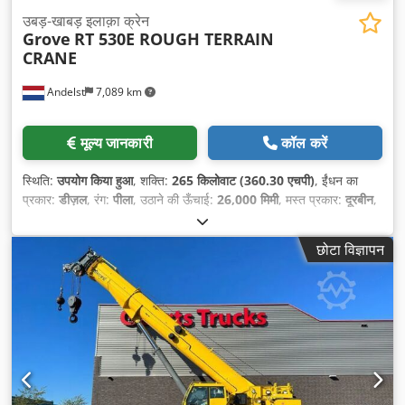
उबड़-खाबड़ इलाक़ा क्रेन
Grove
RT 530E ROUGH TERRAIN
CRANE
Andelst
7,089 km
मूल्य जानकारी
कॉल करें
स्थिति:
उपयोग किया हुआ
, शक्ति:
265 किलोवाट (360.30 एचपी)
, ईंधन का
प्रकार:
डीज़ल
, रंग:
पीला
, उठाने की ऊँचाई:
26,000 मिमी
, मस्त प्रकार:
दूरबीन
,
निर्माण वर्ष:
2006
,
छोटा विज्ञापन