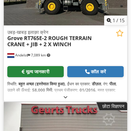
1
/
15
उबड़-खाबड़ इलाक़ा क्रेन
Grove
RT765E-2 ROUGH TERRAIN
CRANE + JIB + 2 X WINCH
Andelst
7,089 km
मूल्य जानकारी
कॉल करें
स्थिति:
बहुत अच्छा (इस्तेमाल किया हुआ)
, ईंधन का प्रकार:
डीज़ल
, रंग:
पीला
,
उठाने की ऊँचाई:
58,000 मिमी
, प्रथम पंजीकरण:
01/2016
, मस्त प्रकार:
दूरबीन
, निर्माण वर्ष:
2016
,
छोटा विज्ञापन