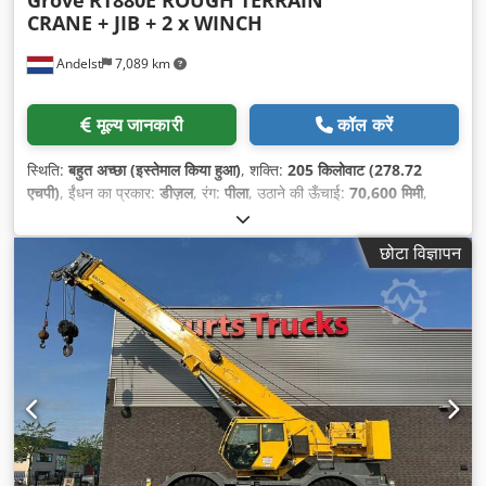
CRANE + JIB + 2 x WINCH
Andelst
7,089 km
मूल्य जानकारी
कॉल करें
स्थिति:
बहुत अच्छा (इस्तेमाल किया हुआ)
, शक्ति:
205 किलोवाट (278.72
एचपी)
, ईंधन का प्रकार:
डीज़ल
, रंग:
पीला
, उठाने की ऊँचाई:
70,600 मिमी
,
प्रथम पंजीकरण:
02/2016
, मस्त प्रकार:
दूरबीन
, निर्माण वर्ष:
2016
,
छोटा विज्ञापन