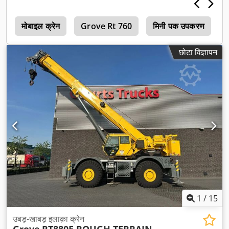
r
मोबाइल क्रेन
Grove Rt 760
मिनी पक उपकरण
छोटा विज्ञापन
1
/
15
उबड़-खाबड़ इलाक़ा क्रेन
Grove
RT880E ROUGH TERRAIN