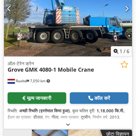
1
/
6
ऑल-टेरेन क्रेन
Grove
GMK 4080-1 Mobile Crane
Raalte
7,050 km
मूल्य जानकारी
कॉल करें
स्थिति:
अच्छी स्थिति (इस्तेमाल किया हुआ)
, कुल चलित दूरी:
1,18,000 कि.मी.
,
ईंधन का प्रकार:
डीज़ल
, रंग:
नीला
, मस्त प्रकार:
दूरबीन
, निर्माण वर्ष:
2013
,
संचालन के घंटे:
13,800 h
,
छोटा विज्ञापन