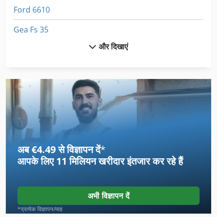
Ford 6610
Gea Fs 35
और दिखाएं
Gehl 6635
Grove Ap 308
Grove Gmk 2035
Grove Toucan 1010
Hamm Grw 15
अब €4.49 से विज्ञापन दें
*
Jcb Js 200 W
आपके लिए
11 मिलियन खरीदार
इंतजार कर रहे हैं
Jcb Js 210 Lc
Jcb Js 220 Lc
अभी विज्ञापन दें
Kity 609
*प्रत्येक विज्ञापन/माह