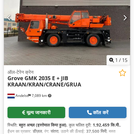
1
/
15
ऑल-टेरेन क्रेन
Grove
GMK 2035 E + JIB
KRAAN/KRAN/CRANE/GRUA
Andelst
7,089 km
मूल्य जानकारी
कॉल करें
स्थिति:
बहुत अच्छा (इस्तेमाल किया हुआ)
, कुल चलित दूरी:
1,92,459 कि.मी.
,
ईंधन का प्रकार:
डीज़ल
, रंग:
संतरा
, उठाने की ऊँचाई:
37,500 मिमी
, मस्त