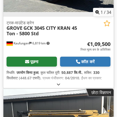
1
/
34
ट्रक-माउंटेड क्रेन
GROVE
GCK 3045 CITY KRAN 45
Ton - 5800 Std
€1,09,500
Kaufungen
6,819 km
स्थिर मूल्य कर के अतिरिक्त
पूछना
कॉल करें
स्थिति:
उपयोग किया हुआ
, कुल चलित दूरी:
50,887 कि.मी.
, शक्ति:
330
किलोवाट (448.67 एचपी)
, प्रथम पंजीकरण:
04/2010
, ईंधन का प्रकार:
डीज़ल
, कुल वजन:
36,000 किग्रा
, धुरा विन्यास:
3 धुरे
, अगला निरीक्षण (TÜV):
08/2028
, ब्रेक:
रिटारडर
, रंग:
लाल
, गियरिंग प्रकार:
स्वचालित
, उत्सर्जन
छोटा विज्ञापन
श्रेणी:
Euro 5
, निर्माण वर्ष:
2010
, उपकरण:
एयर कंडीशनिंग, क्रेन, पार्किंग
हीटर, सभी पहियों की ड्राइव
,