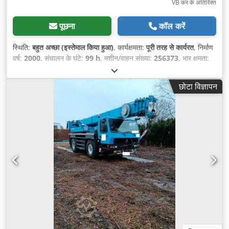
VB कर के अतिरिक्त
पूछना
कॉल करें
स्थिति:
बहुत अच्छा (इस्तेमाल किया हुआ)
, कार्यक्षमता:
पूरी तरह से कार्यरत
, निर्माण
वर्ष:
2000
, संचालन के घंटे:
99 h
, मशीन/वाहन संख्या:
256373
, भार क्षमता:
227 किग्रा
, उठाने की ऊँचाई:
15,700 मिमी
, खाली वजन:
6,810 किग्रा
,
परिवहन लंबाई:
6,040 मिमी
, परिवहन चौड़ाई:
1,550 मिमी
, परिवहन ऊँचाई:
छोटा विज्ञापन
2,010 मिमी
, अगला निरीक्षण (TÜV):
12/2026
, ईंधन का प्रकार:
विद्युत
, टायर
की स्थिति:
90 प्रतिशत
, ड्राइव की स्थिति:
100 प्रतिशत
, रंग:
पीला
,