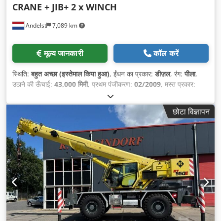
CRANE + JIB+ 2 x WINCH
Andelst
7,089 km
मूल्य जानकारी
कॉल करें
स्थिति:
बहुत अच्छा (इस्तेमाल किया हुआ)
, ईंधन का प्रकार:
डीज़ल
, रंग:
पीला
,
उठाने की ऊँचाई:
43,000 मिमी
, प्रथम पंजीकरण:
02/2009
, मस्त प्रकार:
दूरबीन
, निर्माण वर्ष:
2009
,
छोटा विज्ञापन