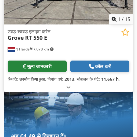
1
/
15
उबड़-खाबड़ इलाक़ा क्रेन
Grove
RT 550 E
't Harde
7,078 km
मूल्य जानकारी
कॉल करें
स्थिति:
उपयोग किया हुआ
, निर्माण वर्ष:
2013
, संचालन के घंटे:
11,667 h
,
अब €4.49 से विज्ञापन दें
*