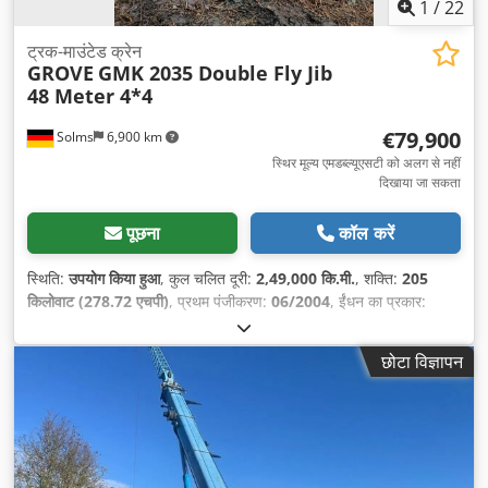
1
/
22
ट्रक-माउंटेड क्रेन
GROVE
GMK 2035 Double Fly Jib
48 Meter 4*4
€79,900
Solms
6,900 km
स्थिर मूल्य एमडब्ल्यूएसटी को अलग से नहीं
दिखाया जा सकता
पूछना
कॉल करें
स्थिति:
उपयोग किया हुआ
, कुल चलित दूरी:
2,49,000 कि.मी.
, शक्ति:
205
किलोवाट (278.72 एचपी)
, प्रथम पंजीकरण:
06/2004
, ईंधन का प्रकार:
डीज़ल
, कुल वजन:
24,000 किग्रा
, धुरा विन्यास:
2 धुरे
, अगला निरीक्षण (TÜV):
11/2026
, रंग:
नीला
, गियरिंग प्रकार:
स्वचालित
, उत्सर्जन श्रेणी:
Euro 5
, कुल
छोटा विज्ञापन
चौड़ाई:
2,500 मिमी
, कुल ऊँचाई:
3,430 मिमी
, निर्माण वर्ष:
2004
, उपकरण:
क्रेन, सभी पहियों की ड्राइव
,