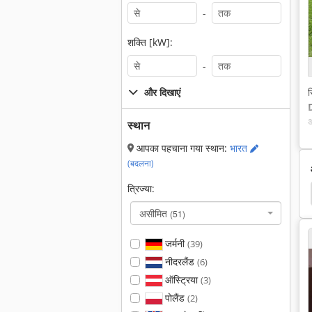
-
शक्ति [kW]:
-
और दिखाएं
स
ऑ
स्थान
आपका पहचाना गया स्थान:
भारत
(बदलना)
त्रिज्या:
n Deere 5410
John Deere 535
John Deere 530
असीमित
(51)
जर्मनी
(39)
नीदरलैंड
(6)
ऑस्ट्रिया
(3)
पोलैंड
(2)