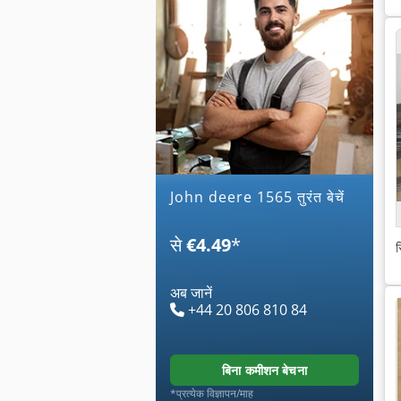
john deere 1565 तुरंत बेचें
से
€4.49
*
स
अब जानें
+44 20 806 810 84
बिना कमीशन बेचना
*प्रत्येक विज्ञापन/माह