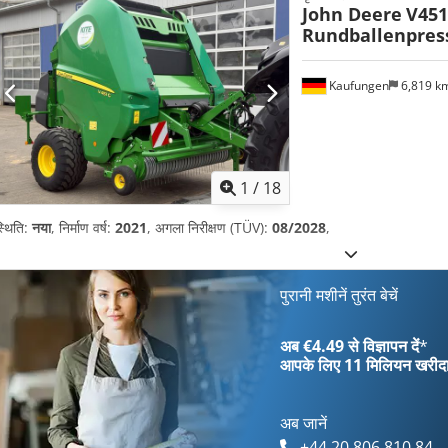
John Deere
V451
Rundballenpres
Kaufungen
6,819 k
1
/
18
्थिति:
नया
, निर्माण वर्ष:
2021
, अगला निरीक्षण (TÜV):
08/2028
,
पुरानी मशीनें तुरंत बेचें
अब €4.49 से विज्ञापन दें
*
आपके लिए
11 मिलियन खरीद
अब जानें
+44 20 806 810 84