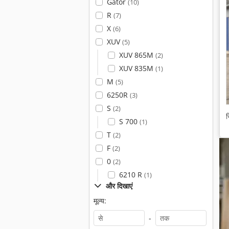
Gator
(10)
R
(7)
X
(6)
XUV
(5)
XUV 865M
(2)
XUV 835M
(1)
M
(5)
6250R
(3)
S
(2)
स
S 700
(1)
T
(2)
F
(2)
0
(2)
6210 R
(1)
और दिखाएं
मूल्य:
-