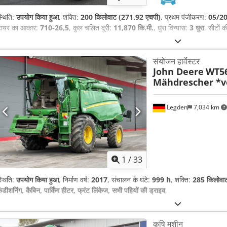
्थिति:
उपयोग किया हुआ
, शक्ति:
200 किलोवाट (271.92 एचपी)
, प्रथम पंजीकरण:
05/2
टायर का आकार:
710-26,5
, कुल चलित दूरी:
11,870 कि.मी.
, धुरा विन्यास:
3 धुरा
, सीटों क
संयोजन हार्वेस्टर
John Deere
WT5
Mähdrescher *v
Legden
7,034 km
1
/
33
्थिति:
उपयोग किया हुआ
, निर्माण वर्ष:
2017
, संचालन के घंटे:
999 h
, शक्ति:
285 किलोवा
ंडीशनिंग, कैबिन, पार्किंग हीटर, फ्रंट लिंकेज, सभी पहियों की ड्राइव
,
कृषि मशीन