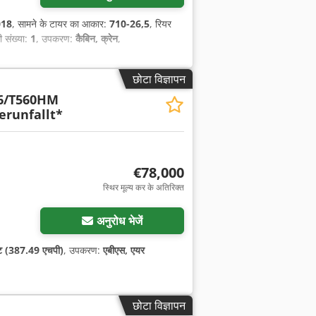
018
, सामने के टायर का आकार:
710-26,5
, रियर
ी संख्या:
1
, उपकरण:
कैबिन, क्रेन
,
छोटा विज्ञापन
6/T560HM
erunfallt*
€78,000
स्थिर मूल्य कर के अतिरिक्त
अनुरोध भेजें
ट (387.49 एचपी)
, उपकरण:
एबीएस, एयर
छोटा विज्ञापन