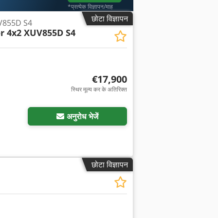
*प्रत्येक विज्ञापन/माह
छोटा विज्ञापन
UV855D S4
r 4x2 XUV855D S4
€17,900
स्थिर मूल्य कर के अतिरिक्त
अनुरोध भेजें
छोटा विज्ञापन