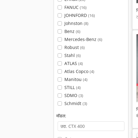
FANUC
(16)
स
JOHNFORD
(16)
Johnston
(8)
Benz
(6)
Mercedes-Benz
(6)
Robust
(6)
Stahl
(6)
ATLAS
(4)
Atlas Copco
(4)
Manitou
(4)
STILL
(4)
SDMO
(3)
Schmidt
(3)
स
क
मॉडल: